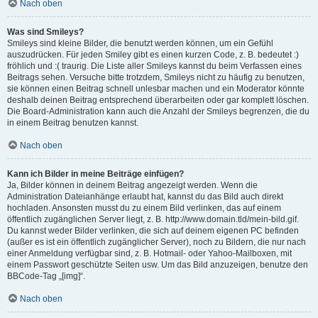
Nach oben
Was sind Smileys?
Smileys sind kleine Bilder, die benutzt werden können, um ein Gefühl
auszudrücken. Für jeden Smiley gibt es einen kurzen Code, z. B. bedeutet :)
fröhlich und :( traurig. Die Liste aller Smileys kannst du beim Verfassen eines
Beitrags sehen. Versuche bitte trotzdem, Smileys nicht zu häufig zu benutzen,
sie können einen Beitrag schnell unlesbar machen und ein Moderator könnte
deshalb deinen Beitrag entsprechend überarbeiten oder gar komplett löschen.
Die Board-Administration kann auch die Anzahl der Smileys begrenzen, die du
in einem Beitrag benutzen kannst.
Nach oben
Kann ich Bilder in meine Beiträge einfügen?
Ja, Bilder können in deinem Beitrag angezeigt werden. Wenn die
Administration Dateianhänge erlaubt hat, kannst du das Bild auch direkt
hochladen. Ansonsten musst du zu einem Bild verlinken, das auf einem
öffentlich zugänglichen Server liegt, z. B. http://www.domain.tld/mein-bild.gif.
Du kannst weder Bilder verlinken, die sich auf deinem eigenen PC befinden
(außer es ist ein öffentlich zugänglicher Server), noch zu Bildern, die nur nach
einer Anmeldung verfügbar sind, z. B. Hotmail- oder Yahoo-Mailboxen, mit
einem Passwort geschützte Seiten usw. Um das Bild anzuzeigen, benutze den
BBCode-Tag „[img]“.
Nach oben