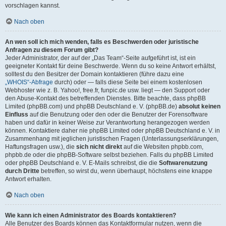
vorschlagen kannst.
Nach oben
An wen soll ich mich wenden, falls es Beschwerden oder juristische
Anfragen zu diesem Forum gibt?
Jeder Administrator, der auf der „Das Team“-Seite aufgeführt ist, ist ein
geeigneter Kontakt für deine Beschwerde. Wenn du so keine Antwort erhältst,
solltest du den Besitzer der Domain kontaktieren (führe dazu eine
„WHOIS“-Abfrage
durch) oder — falls diese Seite bei einem kostenlosen
Webhoster wie z. B. Yahoo!, free.fr, funpic.de usw. liegt — den Support oder
den Abuse-Kontakt des betreffenden Dienstes. Bitte beachte, dass phpBB
Limited (phpBB.com) und phpBB Deutschland e. V. (phpBB.de)
absolut keinen
Einfluss
auf die Benutzung oder den oder die Benutzer der Forensoftware
haben und dafür in keiner Weise zur Verantwortung herangezogen werden
können. Kontaktiere daher nie phpBB Limited oder phpBB Deutschland e. V. in
Zusammenhang mit jeglichen juristischen Fragen (Unterlassungserklärungen,
Haftungsfragen usw.), die
sich nicht direkt
auf die Websiten phpbb.com,
phpbb.de oder die phpBB-Software selbst beziehen. Falls du phpBB Limited
oder phpBB Deutschland e. V. E-Mails schreibst, die die
Softwarenutzung
durch Dritte
betreffen, so wirst du, wenn überhaupt, höchstens eine knappe
Antwort erhalten.
Nach oben
Wie kann ich einen Administrator des Boards kontaktieren?
Alle Benutzer des Boards können das Kontaktformular nutzen, wenn die