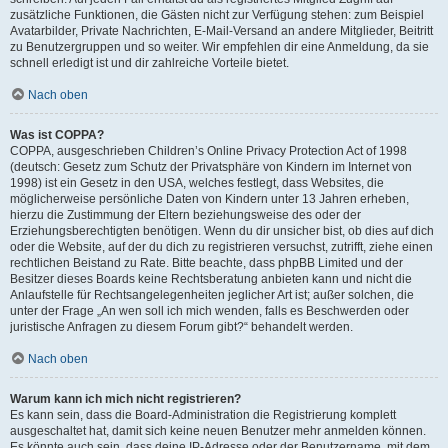
zusätzliche Funktionen, die Gästen nicht zur Verfügung stehen: zum Beispiel
Avatarbilder, Private Nachrichten, E-Mail-Versand an andere Mitglieder, Beitritt
zu Benutzergruppen und so weiter. Wir empfehlen dir eine Anmeldung, da sie
schnell erledigt ist und dir zahlreiche Vorteile bietet.
Nach oben
Was ist COPPA?
COPPA, ausgeschrieben Children’s Online Privacy Protection Act of 1998
(deutsch: Gesetz zum Schutz der Privatsphäre von Kindern im Internet von
1998) ist ein Gesetz in den USA, welches festlegt, dass Websites, die
möglicherweise persönliche Daten von Kindern unter 13 Jahren erheben,
hierzu die Zustimmung der Eltern beziehungsweise des oder der
Erziehungsberechtigten benötigen. Wenn du dir unsicher bist, ob dies auf dich
oder die Website, auf der du dich zu registrieren versuchst, zutrifft, ziehe einen
rechtlichen Beistand zu Rate. Bitte beachte, dass phpBB Limited und der
Besitzer dieses Boards keine Rechtsberatung anbieten kann und nicht die
Anlaufstelle für Rechtsangelegenheiten jeglicher Art ist; außer solchen, die
unter der Frage „An wen soll ich mich wenden, falls es Beschwerden oder
juristische Anfragen zu diesem Forum gibt?“ behandelt werden.
Nach oben
Warum kann ich mich nicht registrieren?
Es kann sein, dass die Board-Administration die Registrierung komplett
ausgeschaltet hat, damit sich keine neuen Benutzer mehr anmelden können.
Es könnte auch sein, dass deine IP-Adresse oder der Benutzername, mit dem