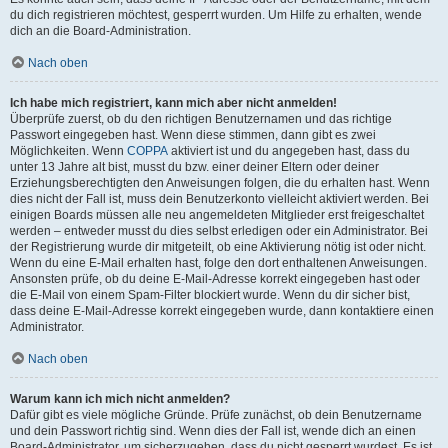
du dich registrieren möchtest, gesperrt wurden. Um Hilfe zu erhalten, wende
dich an die Board-Administration.
Nach oben
Ich habe mich registriert, kann mich aber nicht anmelden!
Überprüfe zuerst, ob du den richtigen Benutzernamen und das richtige
Passwort eingegeben hast. Wenn diese stimmen, dann gibt es zwei
Möglichkeiten. Wenn
COPPA
aktiviert ist und du angegeben hast, dass du
unter 13 Jahre alt bist, musst du bzw. einer deiner Eltern oder deiner
Erziehungsberechtigten den Anweisungen folgen, die du erhalten hast. Wenn
dies nicht der Fall ist, muss dein Benutzerkonto vielleicht aktiviert werden. Bei
einigen Boards müssen alle neu angemeldeten Mitglieder erst freigeschaltet
werden – entweder musst du dies selbst erledigen oder ein Administrator. Bei
der Registrierung wurde dir mitgeteilt, ob eine Aktivierung nötig ist oder nicht.
Wenn du eine E-Mail erhalten hast, folge den dort enthaltenen Anweisungen.
Ansonsten prüfe, ob du deine E-Mail-Adresse korrekt eingegeben hast oder
die E-Mail von einem Spam-Filter blockiert wurde. Wenn du dir sicher bist,
dass deine E-Mail-Adresse korrekt eingegeben wurde, dann kontaktiere einen
Administrator.
Nach oben
Warum kann ich mich nicht anmelden?
Dafür gibt es viele mögliche Gründe. Prüfe zunächst, ob dein Benutzername
und dein Passwort richtig sind. Wenn dies der Fall ist, wende dich an einen
Board-Administrator, um sicherzugehen, dass du nicht gesperrt wurdest. Es ist