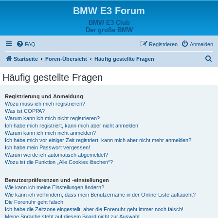
BMW E3 Forum
BMW E3 Club
Der große BMW
FAQ
Registrieren
Anmelden
S
Startseite
Foren-Übersicht
Häufig gestellte Fragen
u
Häufig gestellte Fragen
c
h
Registrierung und Anmeldung
Wozu muss ich mich registrieren?
e
Was ist COPPA?
Warum kann ich mich nicht registrieren?
Ich habe mich registriert, kann mich aber nicht anmelden!
Warum kann ich mich nicht anmelden?
Ich habe mich vor einiger Zeit registriert, kann mich aber nicht mehr anmelden?!
Ich habe mein Passwort vergessen!
Warum werde ich automatisch abgemeldet?
Wozu ist die Funktion „Alle Cookies löschen“?
Benutzerpräferenzen und -einstellungen
Wie kann ich meine Einstellungen ändern?
Wie kann ich verhindern, dass mein Benutzername in der Online-Liste auftaucht?
Die Forenuhr geht falsch!
Ich habe die Zeitzone eingestellt, aber die Forenuhr geht immer noch falsch!
Meine Sprache steht auf diesem Board nicht zur Auswahl!