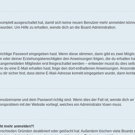
g komplett ausgeschaltet hat, damit sich keine neuen Benutzer mehr anmelden könn
 wurden. Um Hilfe zu erhalten, wende dich an die Board-Administration.
 richtige Passwort eingegeben hast. Wenn diese stimmen, dann gibt es zwei Mögl
tern oder deiner Erziehungsberechtigten den Anweisungen folgen, die du erhalten ha
u angemeldeten Mitglieder erst freigeschaltet werden – entweder musst du dies selbs
. Wenn du eine E-Mail erhalten hast, folge den dort enthaltenen Anweisungen. Ansons
 dir sicher bist, dass deine E-Mail-Adresse korrekt eingegeben wurde, dann kontak
Benutzername und dein Passwort richtig sind. Wenn dies der Fall ist, wende dich a
ionsproblem mit der Website vorliegt, welches ein Administrator lösen muss.
icht mehr anmelden?!
erschieden Gründen deaktiviert oder gelöscht hat. Außerdem löschen viele Boards r