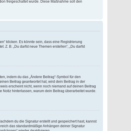
ration freigeschaltet wurde. Diese Maßnahme soll den
n“ klicken. Es könnte sein, dass eine Registrierung
t. Z. B. „Du darfst neue Themen erstellen“, „Du darfst
iten, indem du das „Ändere Beitrag“-Symbol für den
inen Beitrag geantwortet hat, wird dein Beitrag in der
nweis erscheint nicht, wenn noch niemand auf deinen Beitrag
ne Notiz hinterlassen, warum dein Beitrag überarbeitet wurde.
chdem du die Signatur erstellt und gespeichert hast, kannst
Bereich das standardmäßige Anhängen deiner Signatur
r anhängen“ wieder deaktivieren.