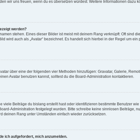
, würden wir uns freuen, wenn du es übersetzen würdest. Weitere Informationen dazu
gezeigt werden?
amen stehen. Eines dieser Bilder ist meist mit deinem Rang verknüpft: Oft sind di
ld wird auch als „Avatar“ bezeichnet. Es handelt sich hierbei in der Regel um ein
 Avatar über eine der folgenden vier Methoden hinzufügen: Gravatar, Galerie, Rem
en Avatar benutzen kannst, solltest du die Board-Administration kontaktieren.
viele Beiträge du bislang erstellt hast oder identifizieren bestimmte Benutzer w
 Board-Administration festgelegt wurden. Bitte schreibe keine sinnlosen Beiträge
wird deinen Rang unter Umständen einfach wieder zurücksetzen.
rde ich aufgefordert, mich anzumelden.