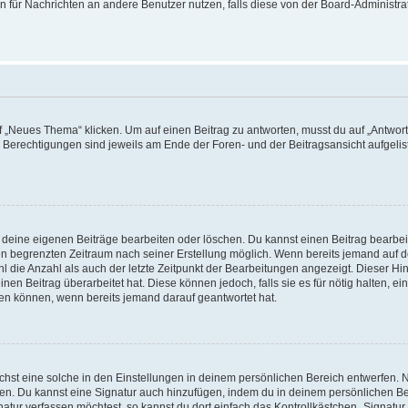
ion für Nachrichten an andere Benutzer nutzen, falls diese von der Board-Administ
„Neues Thema“ klicken. Um auf einen Beitrag zu antworten, musst du auf „Antworte
e Berechtigungen sind jeweils am Ende der Foren- und der Beitragsansicht aufgeliste
r deine eigenen Beiträge bearbeiten oder löschen. Du kannst einen Beitrag bearbe
inen begrenzten Zeitraum nach seiner Erstellung möglich. Wenn bereits jemand auf de
 die Anzahl als auch der letzte Zeitpunkt der Bearbeitungen angezeigt. Dieser Hi
en Beitrag überarbeitet hat. Diese können jedoch, falls sie es für nötig halten, ei
hen können, wenn bereits jemand darauf geantwortet hat.
st eine solche in den Einstellungen in deinem persönlichen Bereich entwerfen. Na
eren. Du kannst eine Signatur auch hinzufügen, indem du in deinem persönlichen 
atur verfassen möchtest, so kannst du dort einfach das Kontrollkästchen „Signatu