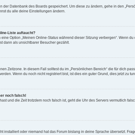
n in der Datenbank des Boards gespeichert. Um diese zu ändern, gehe in den „Persö
nst du alle deine Einstellungen ändern.
ine-Liste auftaucht?
n eine Option „Meinen Online-Status während dieser Sitzung verbergen“. Wenn du d
st dann als unsichtbarer Besucher gezählt.
en Zeitzone. In diesem Fall solltest du im „Persönlichen Bereich“ die für dich passe
den. Wenn du noch nicht registriert bist, ist dies ein guter Grund, dies jetzt zu tun
mer noch falsch!
t hast und die Zeit trotzdem noch falsch ist, geht die Uhr des Servers vermutlich fal
t installiert oder niemand hat das Forum bislang in deine Sprache übersetzt. Frag