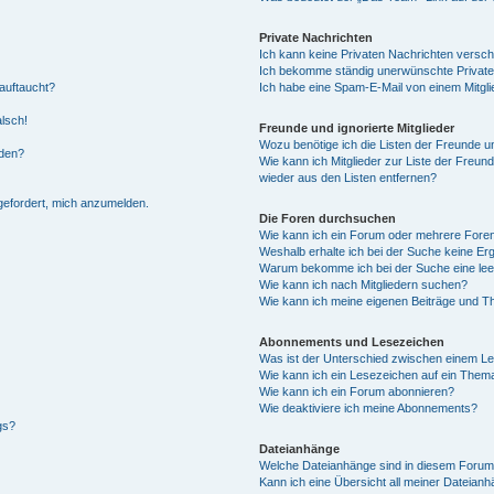
Private Nachrichten
Ich kann keine Privaten Nachrichten versch
Ich bekomme ständig unerwünschte Private
auftaucht?
Ich habe eine Spam-E-Mail von einem Mitgli
alsch!
Freunde und ignorierte Mitglieder
Wozu benötige ich die Listen der Freunde un
rden?
Wie kann ich Mitglieder zur Liste der Freund
wieder aus den Listen entfernen?
fgefordert, mich anzumelden.
Die Foren durchsuchen
Wie kann ich ein Forum oder mehrere For
Weshalb erhalte ich bei der Suche keine Er
Warum bekomme ich bei der Suche eine lee
Wie kann ich nach Mitgliedern suchen?
Wie kann ich meine eigenen Beiträge und T
Abonnements und Lesezeichen
Was ist der Unterschied zwischen einem L
Wie kann ich ein Lesezeichen auf ein Them
Wie kann ich ein Forum abonnieren?
Wie deaktiviere ich meine Abonnements?
gs?
Dateianhänge
Welche Dateianhänge sind in diesem Forum
Kann ich eine Übersicht all meiner Dateian