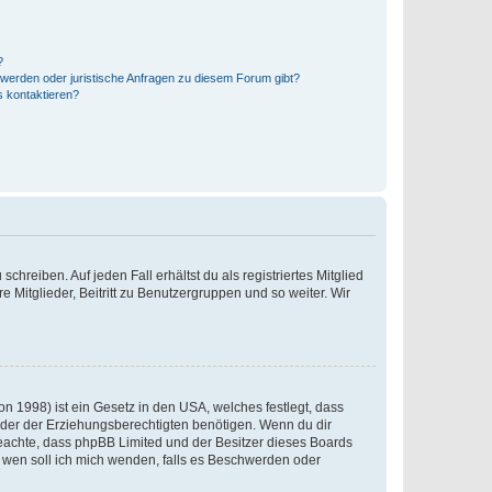
?
hwerden oder juristische Anfragen zu diesem Forum gibt?
s kontaktieren?
chreiben. Auf jeden Fall erhältst du als registriertes Mitglied
e Mitglieder, Beitritt zu Benutzergruppen und so weiter. Wir
n 1998) ist ein Gesetz in den USA, welches festlegt, dass
der der Erziehungsberechtigten benötigen. Wenn du dir
te beachte, dass phpBB Limited und der Besitzer dieses Boards
An wen soll ich mich wenden, falls es Beschwerden oder