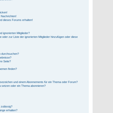
icken!
 Nachrichten!
ed dieses Forums erhalten!
d ignorierten Mitglieder?
e oder zur Liste der ignorierten Mitglieder hinzufügen oder diese
en durchsuchen?
gebnisse?
re Seite?
hemen finden?
esezeichen und einem Abonnements für ein Thema oder Forum?
a setzen oder ein Thema abonnieren?
 zulässig?
hänge erhalten?