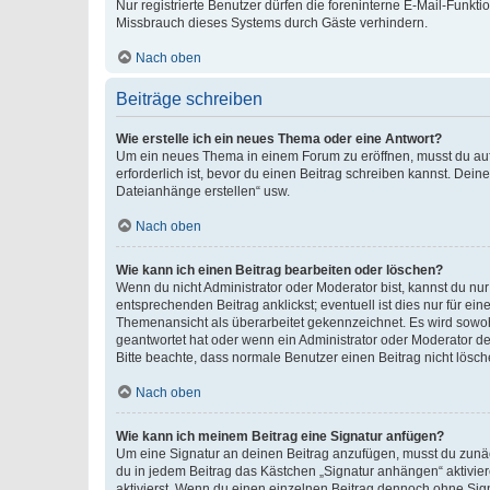
Nur registrierte Benutzer dürfen die foreninterne E-Mail-Funkt
Missbrauch dieses Systems durch Gäste verhindern.
Nach oben
Beiträge schreiben
Wie erstelle ich ein neues Thema oder eine Antwort?
Um ein neues Thema in einem Forum zu eröffnen, musst du auf 
erforderlich ist, bevor du einen Beitrag schreiben kannst. Dein
Dateianhänge erstellen“ usw.
Nach oben
Wie kann ich einen Beitrag bearbeiten oder löschen?
Wenn du nicht Administrator oder Moderator bist, kannst du nu
entsprechenden Beitrag anklickst; eventuell ist dies nur für e
Themenansicht als überarbeitet gekennzeichnet. Es wird sowohl
geantwortet hat oder wenn ein Administrator oder Moderator dein
Bitte beachte, dass normale Benutzer einen Beitrag nicht lösc
Nach oben
Wie kann ich meinem Beitrag eine Signatur anfügen?
Um eine Signatur an deinen Beitrag anzufügen, musst du zunäch
du in jedem Beitrag das Kästchen „Signatur anhängen“ aktivi
aktivierst. Wenn du einen einzelnen Beitrag dennoch ohne Sign