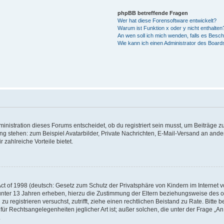
phpBB betreffende Fragen
Wer hat diese Forensoftware entwickelt?
Warum ist Funktion x oder y nicht enthalten
An wen soll ich mich wenden, falls es Besc
Wie kann ich einen Administrator des Board
istration dieses Forums entscheidet, ob du registriert sein musst, um Beiträge zu s
ung stehen: zum Beispiel Avatarbilder, Private Nachrichten, E-Mail-Versand an ander
 zahlreiche Vorteile bietet.
t of 1998 (deutsch: Gesetz zum Schutz der Privatsphäre von Kindern im Internet vo
unter 13 Jahren erheben, hierzu die Zustimmung der Eltern beziehungsweise des o
h zu registrieren versuchst, zutrifft, ziehe einen rechtlichen Beistand zu Rate. Bit
für Rechtsangelegenheiten jeglicher Art ist; außer solchen, die unter der Frage „
.