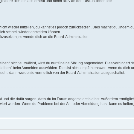
triere dich einfach erneut und nimm aktiv an den Diskussionen teil!
 nicht wieder mitteilen, du kannst es jedoch zurücksetzen. Dies machst du, indem 
 dich schnell wieder anmelden können.
ückzusetzen, so wende dich an die Board-Administration.
en“ nicht auswählst, wirst du nur für eine Sitzung angemeldet. Dies verhindert 
leiben“ beim Anmelden auswählen. Dies ist nicht empfehlenswert, wenn du dich an
 steht, dann wurde sie vermutlich von der Board-Administration ausgeschaltet.
 hat und die dafür sorgen, dass du im Forum angemeldet bleibst. Außerdem ermögli
tiviert wurden. Wenn du Probleme bei der An- oder Abmeldung hast, kann es helfen