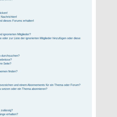
icken!
 Nachrichten!
ed dieses Forums erhalten!
d ignorierten Mitglieder?
e oder zur Liste der ignorierten Mitglieder hinzufügen oder diese
en durchsuchen?
gebnisse?
re Seite?
hemen finden?
esezeichen und einem Abonnements für ein Thema oder Forum?
a setzen oder ein Thema abonnieren?
 zulässig?
hänge erhalten?