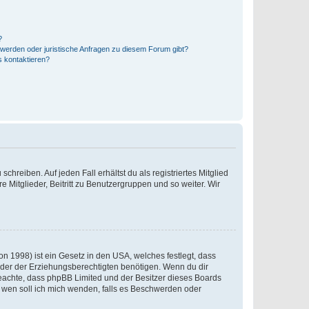
?
hwerden oder juristische Anfragen zu diesem Forum gibt?
s kontaktieren?
chreiben. Auf jeden Fall erhältst du als registriertes Mitglied
e Mitglieder, Beitritt zu Benutzergruppen und so weiter. Wir
n 1998) ist ein Gesetz in den USA, welches festlegt, dass
der der Erziehungsberechtigten benötigen. Wenn du dir
te beachte, dass phpBB Limited und der Besitzer dieses Boards
An wen soll ich mich wenden, falls es Beschwerden oder