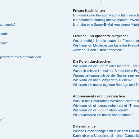
Private Nachrichten
Ich kann keine Privaten Nachrichten versch
Ich bekomme ständig unerwünschte Private
auftaucht?
Ich habe eine Spam-E-Mail von einem Mitgli
alsch!
Freunde und ignorierte Mitglieder
Wozu benötige ich die Listen der Freunde un
rden?
Wie kann ich Mitglieder zur Liste der Freund
wieder aus den Listen entfernen?
fgefordert, mich anzumelden.
Die Foren durchsuchen
Wie kann ich ein Forum oder mehrere For
Weshalb erhalte ich bei der Suche keine Er
Warum bekomme ich bei der Suche eine lee
Wie kann ich nach Mitgliedern suchen?
Wie kann ich meine eigenen Beiträge und T
Abonnements und Lesezeichen
Was ist der Unterschied zwischen einem L
Wie kann ich ein Lesezeichen auf ein Them
Wie kann ich ein Forum abonnieren?
Wie deaktiviere ich meine Abonnements?
gs?
Dateianhänge
Welche Dateianhänge sind in diesem Forum
Kann ich eine Übersicht all meiner Dateian