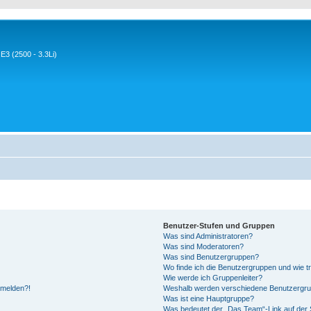
3 (2500 - 3.3Li)
Benutzer-Stufen und Gruppen
Was sind Administratoren?
Was sind Moderatoren?
Was sind Benutzergruppen?
Wo finde ich die Benutzergruppen und wie tr
Wie werde ich Gruppenleiter?
anmelden?!
Weshalb werden verschiedene Benutzergrupp
Was ist eine Hauptgruppe?
Was bedeutet der „Das Team“-Link auf der S