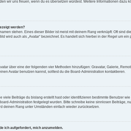
, würden wir uns freuen, wenn du es übersetzen würdest. Weitere Informationen dazu
gezeigt werden?
amen stehen. Eines dieser Bilder ist meist mit deinem Rang verknüpft: Oft sind di
ld wird auch als „Avatar“ bezeichnet. Es handelt sich hierbei in der Regel um ein
 Avatar über eine der folgenden vier Methoden hinzufügen: Gravatar, Galerie, Rem
en Avatar benutzen kannst, solltest du die Board-Administration kontaktieren.
viele Beiträge du bislang erstellt hast oder identifizieren bestimmte Benutzer w
 Board-Administration festgelegt wurden. Bitte schreibe keine sinnlosen Beiträge
wird deinen Rang unter Umständen einfach wieder zurücksetzen.
rde ich aufgefordert, mich anzumelden.