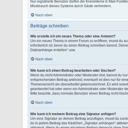
Nur registrierte Benutzer dürfen die foreninterne E-Mail-Funkt
Missbrauch dieses Systems durch Gäste verhindern.
Nach oben
Beiträge schreiben
Wie erstelle ich ein neues Thema oder eine Antwort?
Um ein neues Thema in einem Forum zu eröffnen, musst du auf 
erforderlich ist, bevor du einen Beitrag schreiben kannst. Dein
Dateianhänge erstellen“ usw.
Nach oben
Wie kann ich einen Beitrag bearbeiten oder löschen?
Wenn du nicht Administrator oder Moderator bist, kannst du nu
entsprechenden Beitrag anklickst; eventuell ist dies nur für e
Themenansicht als überarbeitet gekennzeichnet. Es wird sowohl
geantwortet hat oder wenn ein Administrator oder Moderator dein
Bitte beachte, dass normale Benutzer einen Beitrag nicht lösc
Nach oben
Wie kann ich meinem Beitrag eine Signatur anfügen?
Um eine Signatur an deinen Beitrag anzufügen, musst du zunäch
du in jedem Beitrag das Kästchen „Signatur anhängen“ aktivi
aktivierst. Wenn du einen einzelnen Beitrag dennoch ohne Sign