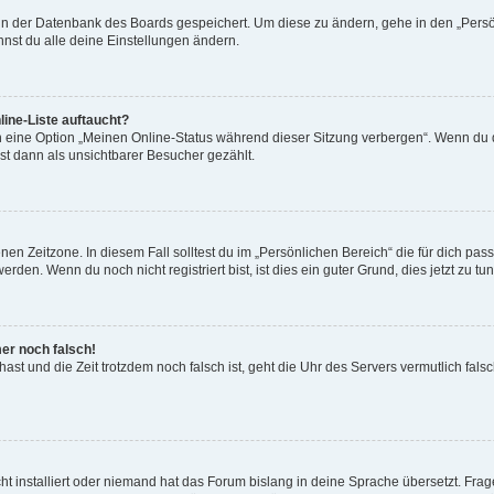
n in der Datenbank des Boards gespeichert. Um diese zu ändern, gehe in den „Persö
nst du alle deine Einstellungen ändern.
ine-Liste auftaucht?
n eine Option „Meinen Online-Status während dieser Sitzung verbergen“. Wenn du d
st dann als unsichtbarer Besucher gezählt.
en Zeitzone. In diesem Fall solltest du im „Persönlichen Bereich“ die für dich passe
den. Wenn du noch nicht registriert bist, ist dies ein guter Grund, dies jetzt zu tun
mer noch falsch!
t hast und die Zeit trotzdem noch falsch ist, geht die Uhr des Servers vermutlich fal
t installiert oder niemand hat das Forum bislang in deine Sprache übersetzt. Frag