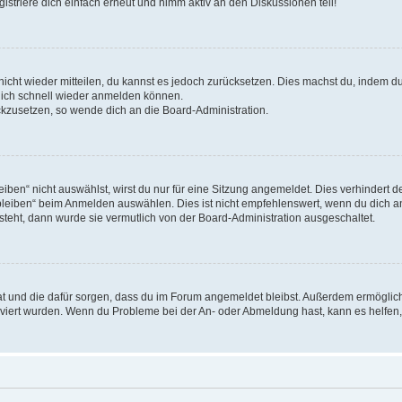
triere dich einfach erneut und nimm aktiv an den Diskussionen teil!
 nicht wieder mitteilen, du kannst es jedoch zurücksetzen. Dies machst du, indem 
 dich schnell wieder anmelden können.
ückzusetzen, so wende dich an die Board-Administration.
en“ nicht auswählst, wirst du nur für eine Sitzung angemeldet. Dies verhindert 
leiben“ beim Anmelden auswählen. Dies ist nicht empfehlenswert, wenn du dich an
 steht, dann wurde sie vermutlich von der Board-Administration ausgeschaltet.
 hat und die dafür sorgen, dass du im Forum angemeldet bleibst. Außerdem ermögli
tiviert wurden. Wenn du Probleme bei der An- oder Abmeldung hast, kann es helfen