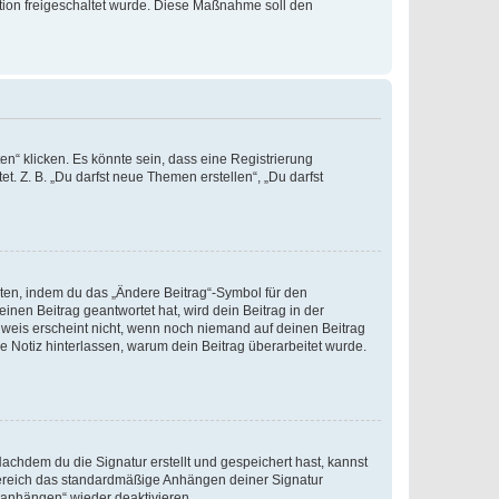
ration freigeschaltet wurde. Diese Maßnahme soll den
n“ klicken. Es könnte sein, dass eine Registrierung
t. Z. B. „Du darfst neue Themen erstellen“, „Du darfst
iten, indem du das „Ändere Beitrag“-Symbol für den
inen Beitrag geantwortet hat, wird dein Beitrag in der
nweis erscheint nicht, wenn noch niemand auf deinen Beitrag
ne Notiz hinterlassen, warum dein Beitrag überarbeitet wurde.
chdem du die Signatur erstellt und gespeichert hast, kannst
Bereich das standardmäßige Anhängen deiner Signatur
r anhängen“ wieder deaktivieren.