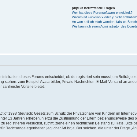
phpBB betreffende Fragen
Wer hat diese Forensoftware entwickelt?
Warum ist Funktion x oder y nicht enthalten
An wen soll ich mich wenden, falls es Besc
Wie kann ich einen Administrator des Board
istration dieses Forums entscheidet, ob du registriert sein musst, um Beiträge zu s
ung stehen: zum Beispiel Avatarbilder, Private Nachrichten, E-Mail-Versand an ander
 zahlreiche Vorteile bietet.
t of 1998 (deutsch: Gesetz zum Schutz der Privatsphäre von Kindern im Internet vo
unter 13 Jahren erheben, hierzu die Zustimmung der Eltern beziehungsweise des o
h zu registrieren versuchst, zutrifft, ziehe einen rechtlichen Beistand zu Rate. Bit
für Rechtsangelegenheiten jeglicher Art ist; außer solchen, die unter der Frage „
.