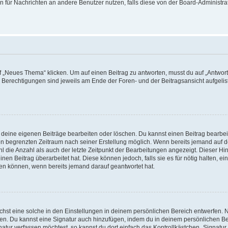
ion für Nachrichten an andere Benutzer nutzen, falls diese von der Board-Administ
„Neues Thema“ klicken. Um auf einen Beitrag zu antworten, musst du auf „Antworte
e Berechtigungen sind jeweils am Ende der Foren- und der Beitragsansicht aufgeliste
r deine eigenen Beiträge bearbeiten oder löschen. Du kannst einen Beitrag bearbe
inen begrenzten Zeitraum nach seiner Erstellung möglich. Wenn bereits jemand auf de
 die Anzahl als auch der letzte Zeitpunkt der Bearbeitungen angezeigt. Dieser Hi
en Beitrag überarbeitet hat. Diese können jedoch, falls sie es für nötig halten, ei
hen können, wenn bereits jemand darauf geantwortet hat.
st eine solche in den Einstellungen in deinem persönlichen Bereich entwerfen. Na
eren. Du kannst eine Signatur auch hinzufügen, indem du in deinem persönlichen 
atur verfassen möchtest, so kannst du dort einfach das Kontrollkästchen „Signatu