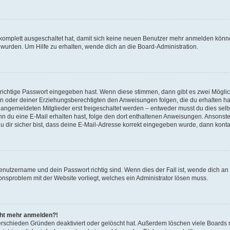
g komplett ausgeschaltet hat, damit sich keine neuen Benutzer mehr anmelden könn
 wurden. Um Hilfe zu erhalten, wende dich an die Board-Administration.
 richtige Passwort eingegeben hast. Wenn diese stimmen, dann gibt es zwei Mögl
tern oder deiner Erziehungsberechtigten den Anweisungen folgen, die du erhalten ha
u angemeldeten Mitglieder erst freigeschaltet werden – entweder musst du dies selbs
. Wenn du eine E-Mail erhalten hast, folge den dort enthaltenen Anweisungen. Ansons
 dir sicher bist, dass deine E-Mail-Adresse korrekt eingegeben wurde, dann kontak
Benutzername und dein Passwort richtig sind. Wenn dies der Fall ist, wende dich a
ionsproblem mit der Website vorliegt, welches ein Administrator lösen muss.
icht mehr anmelden?!
erschieden Gründen deaktiviert oder gelöscht hat. Außerdem löschen viele Boards r