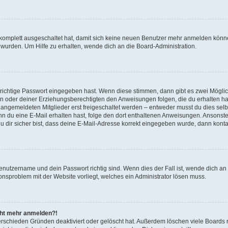
g komplett ausgeschaltet hat, damit sich keine neuen Benutzer mehr anmelden könn
 wurden. Um Hilfe zu erhalten, wende dich an die Board-Administration.
 richtige Passwort eingegeben hast. Wenn diese stimmen, dann gibt es zwei Mögl
tern oder deiner Erziehungsberechtigten den Anweisungen folgen, die du erhalten ha
u angemeldeten Mitglieder erst freigeschaltet werden – entweder musst du dies selbs
. Wenn du eine E-Mail erhalten hast, folge den dort enthaltenen Anweisungen. Ansons
 dir sicher bist, dass deine E-Mail-Adresse korrekt eingegeben wurde, dann kontak
Benutzername und dein Passwort richtig sind. Wenn dies der Fall ist, wende dich a
ionsproblem mit der Website vorliegt, welches ein Administrator lösen muss.
icht mehr anmelden?!
erschieden Gründen deaktiviert oder gelöscht hat. Außerdem löschen viele Boards r