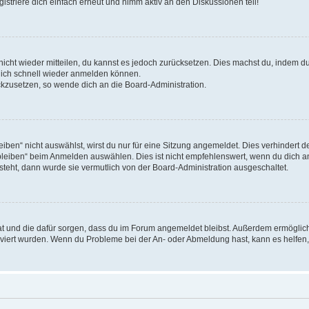
triere dich einfach erneut und nimm aktiv an den Diskussionen teil!
 nicht wieder mitteilen, du kannst es jedoch zurücksetzen. Dies machst du, indem 
 dich schnell wieder anmelden können.
ückzusetzen, so wende dich an die Board-Administration.
en“ nicht auswählst, wirst du nur für eine Sitzung angemeldet. Dies verhindert 
leiben“ beim Anmelden auswählen. Dies ist nicht empfehlenswert, wenn du dich an
 steht, dann wurde sie vermutlich von der Board-Administration ausgeschaltet.
 hat und die dafür sorgen, dass du im Forum angemeldet bleibst. Außerdem ermögli
tiviert wurden. Wenn du Probleme bei der An- oder Abmeldung hast, kann es helfen