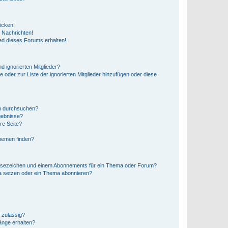
icken!
 Nachrichten!
ed dieses Forums erhalten!
d ignorierten Mitglieder?
e oder zur Liste der ignorierten Mitglieder hinzufügen oder diese
en durchsuchen?
gebnisse?
re Seite?
hemen finden?
esezeichen und einem Abonnements für ein Thema oder Forum?
a setzen oder ein Thema abonnieren?
 zulässig?
hänge erhalten?