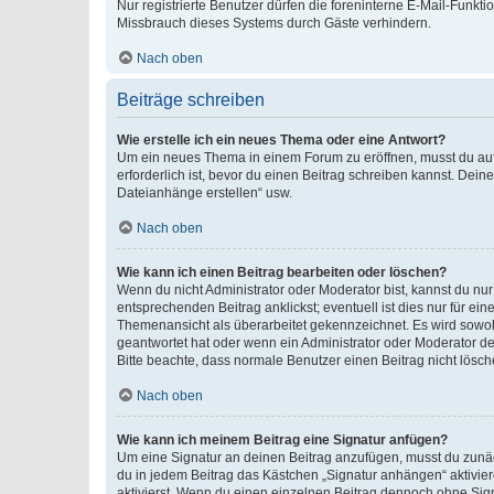
Nur registrierte Benutzer dürfen die foreninterne E-Mail-Funkt
Missbrauch dieses Systems durch Gäste verhindern.
Nach oben
Beiträge schreiben
Wie erstelle ich ein neues Thema oder eine Antwort?
Um ein neues Thema in einem Forum zu eröffnen, musst du auf 
erforderlich ist, bevor du einen Beitrag schreiben kannst. Dein
Dateianhänge erstellen“ usw.
Nach oben
Wie kann ich einen Beitrag bearbeiten oder löschen?
Wenn du nicht Administrator oder Moderator bist, kannst du nu
entsprechenden Beitrag anklickst; eventuell ist dies nur für e
Themenansicht als überarbeitet gekennzeichnet. Es wird sowohl
geantwortet hat oder wenn ein Administrator oder Moderator dein
Bitte beachte, dass normale Benutzer einen Beitrag nicht lösc
Nach oben
Wie kann ich meinem Beitrag eine Signatur anfügen?
Um eine Signatur an deinen Beitrag anzufügen, musst du zunäch
du in jedem Beitrag das Kästchen „Signatur anhängen“ aktivi
aktivierst. Wenn du einen einzelnen Beitrag dennoch ohne Sign