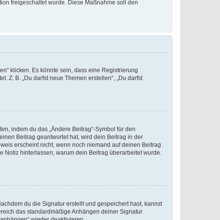
ration freigeschaltet wurde. Diese Maßnahme soll den
n“ klicken. Es könnte sein, dass eine Registrierung
t. Z. B. „Du darfst neue Themen erstellen“, „Du darfst
iten, indem du das „Ändere Beitrag“-Symbol für den
inen Beitrag geantwortet hat, wird dein Beitrag in der
nweis erscheint nicht, wenn noch niemand auf deinen Beitrag
ne Notiz hinterlassen, warum dein Beitrag überarbeitet wurde.
chdem du die Signatur erstellt und gespeichert hast, kannst
Bereich das standardmäßige Anhängen deiner Signatur
r anhängen“ wieder deaktivieren.