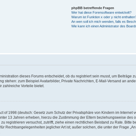
phpBB betreffende Fragen
Wer hat diese Forensoftware entwickelt?
Warum ist Funktion x oder y nicht enthalten
An wen soll ich mich wenden, falls es Besc
Wie kann ich einen Administrator des Board
istration dieses Forums entscheidet, ob du registriert sein musst, um Beiträge zu s
ung stehen: zum Beispiel Avatarbilder, Private Nachrichten, E-Mail-Versand an ander
 zahlreiche Vorteile bietet.
t of 1998 (deutsch: Gesetz zum Schutz der Privatsphäre von Kindern im Internet vo
unter 13 Jahren erheben, hierzu die Zustimmung der Eltern beziehungsweise des o
h zu registrieren versuchst, zutrifft, ziehe einen rechtlichen Beistand zu Rate. Bit
für Rechtsangelegenheiten jeglicher Art ist; außer solchen, die unter der Frage „
.