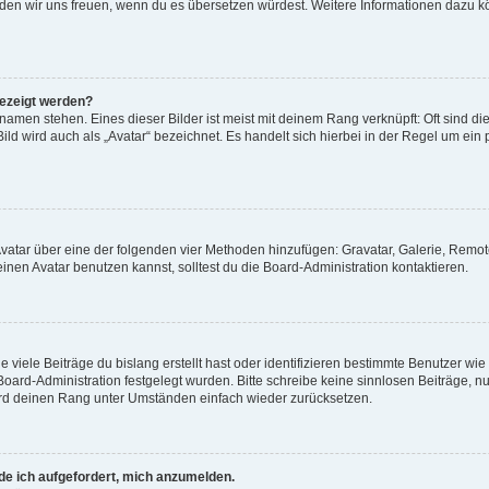
, würden wir uns freuen, wenn du es übersetzen würdest. Weitere Informationen dazu
gezeigt werden?
amen stehen. Eines dieser Bilder ist meist mit deinem Rang verknüpft: Oft sind di
ld wird auch als „Avatar“ bezeichnet. Es handelt sich hierbei in der Regel um ein
 Avatar über eine der folgenden vier Methoden hinzufügen: Gravatar, Galerie, Rem
en Avatar benutzen kannst, solltest du die Board-Administration kontaktieren.
viele Beiträge du bislang erstellt hast oder identifizieren bestimmte Benutzer w
 Board-Administration festgelegt wurden. Bitte schreibe keine sinnlosen Beiträge
wird deinen Rang unter Umständen einfach wieder zurücksetzen.
rde ich aufgefordert, mich anzumelden.