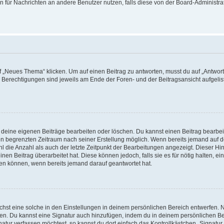
ion für Nachrichten an andere Benutzer nutzen, falls diese von der Board-Administ
„Neues Thema“ klicken. Um auf einen Beitrag zu antworten, musst du auf „Antworte
e Berechtigungen sind jeweils am Ende der Foren- und der Beitragsansicht aufgeliste
r deine eigenen Beiträge bearbeiten oder löschen. Du kannst einen Beitrag bearbe
inen begrenzten Zeitraum nach seiner Erstellung möglich. Wenn bereits jemand auf de
 die Anzahl als auch der letzte Zeitpunkt der Bearbeitungen angezeigt. Dieser Hi
en Beitrag überarbeitet hat. Diese können jedoch, falls sie es für nötig halten, ei
hen können, wenn bereits jemand darauf geantwortet hat.
st eine solche in den Einstellungen in deinem persönlichen Bereich entwerfen. Na
eren. Du kannst eine Signatur auch hinzufügen, indem du in deinem persönlichen 
atur verfassen möchtest, so kannst du dort einfach das Kontrollkästchen „Signatu