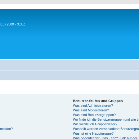
3 (2500 - 3.3Li)
Benutzer-Stufen und Gruppen
Was sind Administratoren?
Was sind Moderatoren?
Was sind Benutzergruppen?
Wo finde ich die Benutzergruppen und wie tr
Wie werde ich Gruppenleiter?
anmelden?!
Weshalb werden verschiedene Benutzergrupp
Was ist eine Hauptgruppe?
Was bedeutet der „Das Team“-Link auf der S