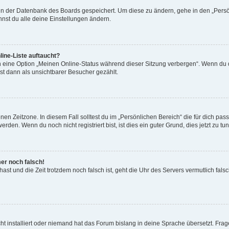
n in der Datenbank des Boards gespeichert. Um diese zu ändern, gehe in den „Persö
nst du alle deine Einstellungen ändern.
ine-Liste auftaucht?
n eine Option „Meinen Online-Status während dieser Sitzung verbergen“. Wenn du d
st dann als unsichtbarer Besucher gezählt.
en Zeitzone. In diesem Fall solltest du im „Persönlichen Bereich“ die für dich passe
den. Wenn du noch nicht registriert bist, ist dies ein guter Grund, dies jetzt zu tun
mer noch falsch!
t hast und die Zeit trotzdem noch falsch ist, geht die Uhr des Servers vermutlich fal
t installiert oder niemand hat das Forum bislang in deine Sprache übersetzt. Frag