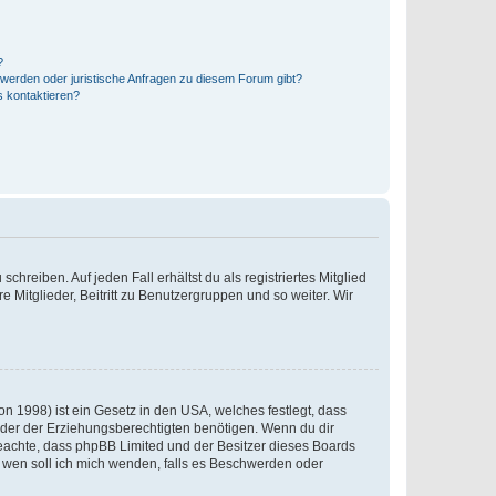
?
hwerden oder juristische Anfragen zu diesem Forum gibt?
s kontaktieren?
chreiben. Auf jeden Fall erhältst du als registriertes Mitglied
e Mitglieder, Beitritt zu Benutzergruppen und so weiter. Wir
n 1998) ist ein Gesetz in den USA, welches festlegt, dass
der der Erziehungsberechtigten benötigen. Wenn du dir
te beachte, dass phpBB Limited und der Besitzer dieses Boards
An wen soll ich mich wenden, falls es Beschwerden oder