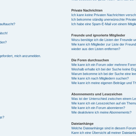
Private Nachrichten
Ich kann keine Privaten Nachrichten versch
Ich bekomme ständig unerwünschte Private
auftaucht?
Ich habe eine Spam-E-Mail von einem Mitgli
alsch!
Freunde und ignorierte Mitglieder
Wozu benötige ich die Listen der Freunde un
rden?
Wie kann ich Mitglieder zur Liste der Freund
wieder aus den Listen entfernen?
fgefordert, mich anzumelden.
Die Foren durchsuchen
Wie kann ich ein Forum oder mehrere For
Weshalb erhalte ich bei der Suche keine Er
Warum bekomme ich bei der Suche eine lee
Wie kann ich nach Mitgliedern suchen?
Wie kann ich meine eigenen Beiträge und T
Abonnements und Lesezeichen
Was ist der Unterschied zwischen einem L
Wie kann ich ein Lesezeichen auf ein Them
Wie kann ich ein Forum abonnieren?
Wie deaktiviere ich meine Abonnements?
gs?
Dateianhänge
Welche Dateianhänge sind in diesem Forum
Kann ich eine Übersicht all meiner Dateian