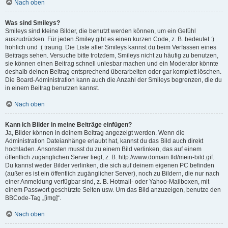
Nach oben
Was sind Smileys?
Smileys sind kleine Bilder, die benutzt werden können, um ein Gefühl
auszudrücken. Für jeden Smiley gibt es einen kurzen Code, z. B. bedeutet :)
fröhlich und :( traurig. Die Liste aller Smileys kannst du beim Verfassen eines
Beitrags sehen. Versuche bitte trotzdem, Smileys nicht zu häufig zu benutzen,
sie können einen Beitrag schnell unlesbar machen und ein Moderator könnte
deshalb deinen Beitrag entsprechend überarbeiten oder gar komplett löschen.
Die Board-Administration kann auch die Anzahl der Smileys begrenzen, die du
in einem Beitrag benutzen kannst.
Nach oben
Kann ich Bilder in meine Beiträge einfügen?
Ja, Bilder können in deinem Beitrag angezeigt werden. Wenn die
Administration Dateianhänge erlaubt hat, kannst du das Bild auch direkt
hochladen. Ansonsten musst du zu einem Bild verlinken, das auf einem
öffentlich zugänglichen Server liegt, z. B. http://www.domain.tld/mein-bild.gif.
Du kannst weder Bilder verlinken, die sich auf deinem eigenen PC befinden
(außer es ist ein öffentlich zugänglicher Server), noch zu Bildern, die nur nach
einer Anmeldung verfügbar sind, z. B. Hotmail- oder Yahoo-Mailboxen, mit
einem Passwort geschützte Seiten usw. Um das Bild anzuzeigen, benutze den
BBCode-Tag „[img]“.
Nach oben