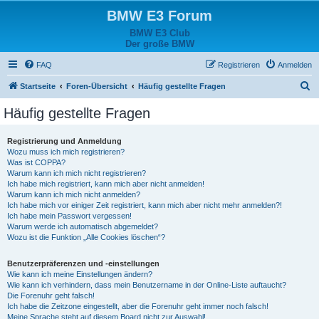
BMW E3 Forum
BMW E3 Club
Der große BMW
FAQ
Registrieren
Anmelden
S
Startseite
Foren-Übersicht
Häufig gestellte Fragen
u
Häufig gestellte Fragen
c
h
Registrierung und Anmeldung
Wozu muss ich mich registrieren?
e
Was ist COPPA?
Warum kann ich mich nicht registrieren?
Ich habe mich registriert, kann mich aber nicht anmelden!
Warum kann ich mich nicht anmelden?
Ich habe mich vor einiger Zeit registriert, kann mich aber nicht mehr anmelden?!
Ich habe mein Passwort vergessen!
Warum werde ich automatisch abgemeldet?
Wozu ist die Funktion „Alle Cookies löschen“?
Benutzerpräferenzen und -einstellungen
Wie kann ich meine Einstellungen ändern?
Wie kann ich verhindern, dass mein Benutzername in der Online-Liste auftaucht?
Die Forenuhr geht falsch!
Ich habe die Zeitzone eingestellt, aber die Forenuhr geht immer noch falsch!
Meine Sprache steht auf diesem Board nicht zur Auswahl!