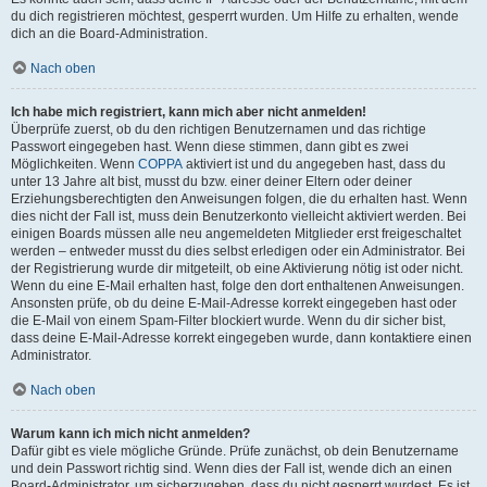
du dich registrieren möchtest, gesperrt wurden. Um Hilfe zu erhalten, wende
dich an die Board-Administration.
Nach oben
Ich habe mich registriert, kann mich aber nicht anmelden!
Überprüfe zuerst, ob du den richtigen Benutzernamen und das richtige
Passwort eingegeben hast. Wenn diese stimmen, dann gibt es zwei
Möglichkeiten. Wenn
COPPA
aktiviert ist und du angegeben hast, dass du
unter 13 Jahre alt bist, musst du bzw. einer deiner Eltern oder deiner
Erziehungsberechtigten den Anweisungen folgen, die du erhalten hast. Wenn
dies nicht der Fall ist, muss dein Benutzerkonto vielleicht aktiviert werden. Bei
einigen Boards müssen alle neu angemeldeten Mitglieder erst freigeschaltet
werden – entweder musst du dies selbst erledigen oder ein Administrator. Bei
der Registrierung wurde dir mitgeteilt, ob eine Aktivierung nötig ist oder nicht.
Wenn du eine E-Mail erhalten hast, folge den dort enthaltenen Anweisungen.
Ansonsten prüfe, ob du deine E-Mail-Adresse korrekt eingegeben hast oder
die E-Mail von einem Spam-Filter blockiert wurde. Wenn du dir sicher bist,
dass deine E-Mail-Adresse korrekt eingegeben wurde, dann kontaktiere einen
Administrator.
Nach oben
Warum kann ich mich nicht anmelden?
Dafür gibt es viele mögliche Gründe. Prüfe zunächst, ob dein Benutzername
und dein Passwort richtig sind. Wenn dies der Fall ist, wende dich an einen
Board-Administrator, um sicherzugehen, dass du nicht gesperrt wurdest. Es ist