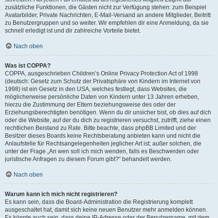
zusätzliche Funktionen, die Gästen nicht zur Verfügung stehen: zum Beispiel
Avatarbilder, Private Nachrichten, E-Mail-Versand an andere Mitglieder, Beitritt
zu Benutzergruppen und so weiter. Wir empfehlen dir eine Anmeldung, da sie
schnell erledigt ist und dir zahlreiche Vorteile bietet.
Nach oben
Was ist COPPA?
COPPA, ausgeschrieben Children’s Online Privacy Protection Act of 1998
(deutsch: Gesetz zum Schutz der Privatsphäre von Kindern im Internet von
1998) ist ein Gesetz in den USA, welches festlegt, dass Websites, die
möglicherweise persönliche Daten von Kindern unter 13 Jahren erheben,
hierzu die Zustimmung der Eltern beziehungsweise des oder der
Erziehungsberechtigten benötigen. Wenn du dir unsicher bist, ob dies auf dich
oder die Website, auf der du dich zu registrieren versuchst, zutrifft, ziehe einen
rechtlichen Beistand zu Rate. Bitte beachte, dass phpBB Limited und der
Besitzer dieses Boards keine Rechtsberatung anbieten kann und nicht die
Anlaufstelle für Rechtsangelegenheiten jeglicher Art ist; außer solchen, die
unter der Frage „An wen soll ich mich wenden, falls es Beschwerden oder
juristische Anfragen zu diesem Forum gibt?“ behandelt werden.
Nach oben
Warum kann ich mich nicht registrieren?
Es kann sein, dass die Board-Administration die Registrierung komplett
ausgeschaltet hat, damit sich keine neuen Benutzer mehr anmelden können.
Es könnte auch sein, dass deine IP-Adresse oder der Benutzername, mit dem