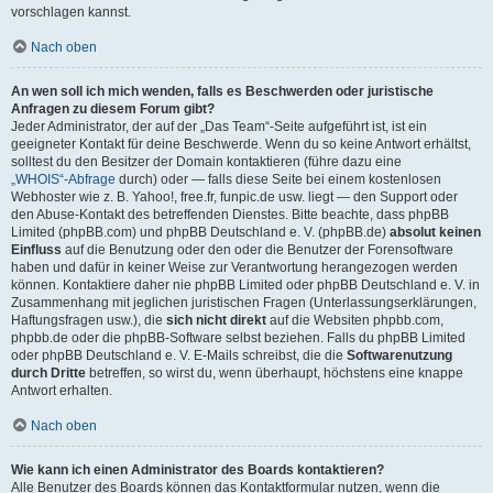
vorschlagen kannst.
Nach oben
An wen soll ich mich wenden, falls es Beschwerden oder juristische
Anfragen zu diesem Forum gibt?
Jeder Administrator, der auf der „Das Team“-Seite aufgeführt ist, ist ein
geeigneter Kontakt für deine Beschwerde. Wenn du so keine Antwort erhältst,
solltest du den Besitzer der Domain kontaktieren (führe dazu eine
„WHOIS“-Abfrage
durch) oder — falls diese Seite bei einem kostenlosen
Webhoster wie z. B. Yahoo!, free.fr, funpic.de usw. liegt — den Support oder
den Abuse-Kontakt des betreffenden Dienstes. Bitte beachte, dass phpBB
Limited (phpBB.com) und phpBB Deutschland e. V. (phpBB.de)
absolut keinen
Einfluss
auf die Benutzung oder den oder die Benutzer der Forensoftware
haben und dafür in keiner Weise zur Verantwortung herangezogen werden
können. Kontaktiere daher nie phpBB Limited oder phpBB Deutschland e. V. in
Zusammenhang mit jeglichen juristischen Fragen (Unterlassungserklärungen,
Haftungsfragen usw.), die
sich nicht direkt
auf die Websiten phpbb.com,
phpbb.de oder die phpBB-Software selbst beziehen. Falls du phpBB Limited
oder phpBB Deutschland e. V. E-Mails schreibst, die die
Softwarenutzung
durch Dritte
betreffen, so wirst du, wenn überhaupt, höchstens eine knappe
Antwort erhalten.
Nach oben
Wie kann ich einen Administrator des Boards kontaktieren?
Alle Benutzer des Boards können das Kontaktformular nutzen, wenn die