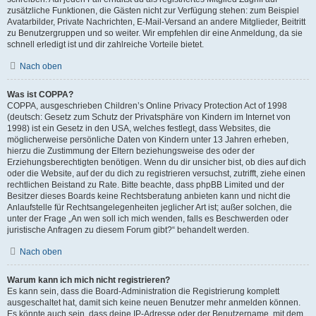
zusätzliche Funktionen, die Gästen nicht zur Verfügung stehen: zum Beispiel
Avatarbilder, Private Nachrichten, E-Mail-Versand an andere Mitglieder, Beitritt
zu Benutzergruppen und so weiter. Wir empfehlen dir eine Anmeldung, da sie
schnell erledigt ist und dir zahlreiche Vorteile bietet.
Nach oben
Was ist COPPA?
COPPA, ausgeschrieben Children’s Online Privacy Protection Act of 1998
(deutsch: Gesetz zum Schutz der Privatsphäre von Kindern im Internet von
1998) ist ein Gesetz in den USA, welches festlegt, dass Websites, die
möglicherweise persönliche Daten von Kindern unter 13 Jahren erheben,
hierzu die Zustimmung der Eltern beziehungsweise des oder der
Erziehungsberechtigten benötigen. Wenn du dir unsicher bist, ob dies auf dich
oder die Website, auf der du dich zu registrieren versuchst, zutrifft, ziehe einen
rechtlichen Beistand zu Rate. Bitte beachte, dass phpBB Limited und der
Besitzer dieses Boards keine Rechtsberatung anbieten kann und nicht die
Anlaufstelle für Rechtsangelegenheiten jeglicher Art ist; außer solchen, die
unter der Frage „An wen soll ich mich wenden, falls es Beschwerden oder
juristische Anfragen zu diesem Forum gibt?“ behandelt werden.
Nach oben
Warum kann ich mich nicht registrieren?
Es kann sein, dass die Board-Administration die Registrierung komplett
ausgeschaltet hat, damit sich keine neuen Benutzer mehr anmelden können.
Es könnte auch sein, dass deine IP-Adresse oder der Benutzername, mit dem