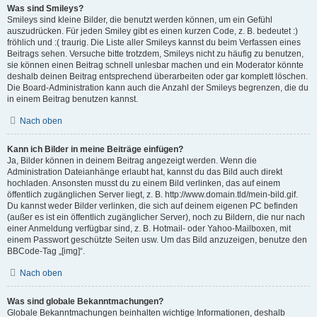
Was sind Smileys?
Smileys sind kleine Bilder, die benutzt werden können, um ein Gefühl
auszudrücken. Für jeden Smiley gibt es einen kurzen Code, z. B. bedeutet :)
fröhlich und :( traurig. Die Liste aller Smileys kannst du beim Verfassen eines
Beitrags sehen. Versuche bitte trotzdem, Smileys nicht zu häufig zu benutzen,
sie können einen Beitrag schnell unlesbar machen und ein Moderator könnte
deshalb deinen Beitrag entsprechend überarbeiten oder gar komplett löschen.
Die Board-Administration kann auch die Anzahl der Smileys begrenzen, die du
in einem Beitrag benutzen kannst.
Nach oben
Kann ich Bilder in meine Beiträge einfügen?
Ja, Bilder können in deinem Beitrag angezeigt werden. Wenn die
Administration Dateianhänge erlaubt hat, kannst du das Bild auch direkt
hochladen. Ansonsten musst du zu einem Bild verlinken, das auf einem
öffentlich zugänglichen Server liegt, z. B. http://www.domain.tld/mein-bild.gif.
Du kannst weder Bilder verlinken, die sich auf deinem eigenen PC befinden
(außer es ist ein öffentlich zugänglicher Server), noch zu Bildern, die nur nach
einer Anmeldung verfügbar sind, z. B. Hotmail- oder Yahoo-Mailboxen, mit
einem Passwort geschützte Seiten usw. Um das Bild anzuzeigen, benutze den
BBCode-Tag „[img]“.
Nach oben
Was sind globale Bekanntmachungen?
Globale Bekanntmachungen beinhalten wichtige Informationen, deshalb