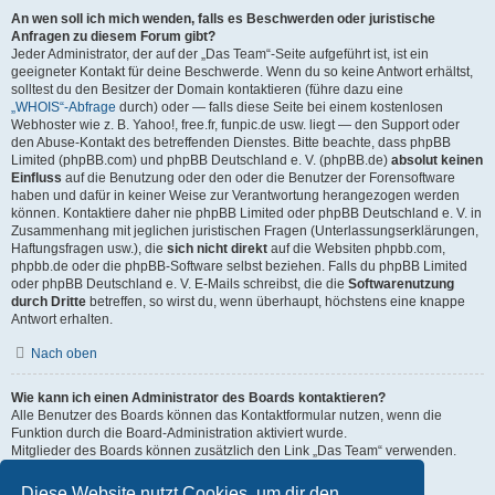
An wen soll ich mich wenden, falls es Beschwerden oder juristische
Anfragen zu diesem Forum gibt?
Jeder Administrator, der auf der „Das Team“-Seite aufgeführt ist, ist ein
geeigneter Kontakt für deine Beschwerde. Wenn du so keine Antwort erhältst,
solltest du den Besitzer der Domain kontaktieren (führe dazu eine
„WHOIS“-Abfrage
durch) oder — falls diese Seite bei einem kostenlosen
Webhoster wie z. B. Yahoo!, free.fr, funpic.de usw. liegt — den Support oder
den Abuse-Kontakt des betreffenden Dienstes. Bitte beachte, dass phpBB
Limited (phpBB.com) und phpBB Deutschland e. V. (phpBB.de)
absolut keinen
Einfluss
auf die Benutzung oder den oder die Benutzer der Forensoftware
haben und dafür in keiner Weise zur Verantwortung herangezogen werden
können. Kontaktiere daher nie phpBB Limited oder phpBB Deutschland e. V. in
Zusammenhang mit jeglichen juristischen Fragen (Unterlassungserklärungen,
Haftungsfragen usw.), die
sich nicht direkt
auf die Websiten phpbb.com,
phpbb.de oder die phpBB-Software selbst beziehen. Falls du phpBB Limited
oder phpBB Deutschland e. V. E-Mails schreibst, die die
Softwarenutzung
durch Dritte
betreffen, so wirst du, wenn überhaupt, höchstens eine knappe
Antwort erhalten.
Nach oben
Wie kann ich einen Administrator des Boards kontaktieren?
Alle Benutzer des Boards können das Kontaktformular nutzen, wenn die
Funktion durch die Board-Administration aktiviert wurde.
Mitglieder des Boards können zusätzlich den Link „Das Team“ verwenden.
Nach oben
Diese Website nutzt Cookies, um dir den