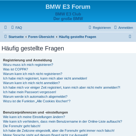
BMW E3 Forum
BMW E3 Club
Der große BMW
FAQ
Registrieren
Anmelden
S
Startseite
Foren-Übersicht
Häufig gestellte Fragen
u
Häufig gestellte Fragen
c
h
Registrierung und Anmeldung
Wozu muss ich mich registrieren?
e
Was ist COPPA?
Warum kann ich mich nicht registrieren?
Ich habe mich registriert, kann mich aber nicht anmelden!
Warum kann ich mich nicht anmelden?
Ich habe mich vor einiger Zeit registriert, kann mich aber nicht mehr anmelden?!
Ich habe mein Passwort vergessen!
Warum werde ich automatisch abgemeldet?
Wozu ist die Funktion „Alle Cookies löschen“?
Benutzerpräferenzen und -einstellungen
Wie kann ich meine Einstellungen ändern?
Wie kann ich verhindern, dass mein Benutzername in der Online-Liste auftaucht?
Die Forenuhr geht falsch!
Ich habe die Zeitzone eingestellt, aber die Forenuhr geht immer noch falsch!
Meine Sprache steht auf diesem Board nicht zur Auswahl!