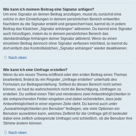
Wie kann ich meinem Beitrag eine Signatur anfügen?
Um eine Signatur an deinen Beitrag anzufügen, musst du zunächst eine
solche in den Einstellungen in deinem persönlichen Bereich entwerfen.
Nachdem du die Signatur erstellt und gespeichert hast, kannst du in jedem
Beitrag das Kästchen „Signatur anhängen“ aktivieren. Du kannst eine Signatur
auch hinzufügen, indem du in deinem persönlichen Bereich das
standardmäßige Anhängen deiner Signatur aktivierst. Wenn du einen
einzelnen Beitrag dennoch ohne Signatur verfassen möchtest, so kannst du
dort einfach das Kontrollkästchen „Signatur anhängen“ wieder deaktivieren.
Nach oben
Wie kann ich eine Umfrage erstellen?
Wenn du ein neues Thema eröffnest oder den ersten Beitrag eines Themas
bearbeitest, findest du ein Register „Umfrage erstellen“ unterhalb des
Formulars zur Beitragserstellung. Solltest du diesen Bereich nicht sehen
können, so hast du wahrscheinlich nicht die Berechtigung, Umfragen zu
erstellen. Du solltest einen Titel und mindestens zwei Antwortmöglichkeiten in
die entsprechenden Felder eingeben und dabei sicherstellen, dass jede
Antwortmöglichkeit in einer eigenen Zeile steht. Du kannst auch unter
„Auswahlmöglichkeiten pro Benutzer“ festlegen, wie viele Optionen ein
Benutzer auswählen kann, welches Zeitlimit für die Umfrage gilt (0 bedeutet
dabei eine zeitlich unbegrenzte Umfrage) und schließlich, ob die Benutzer ihre
Stimme ändern können.
Nach oben