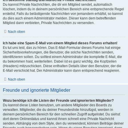
Ich bekomme ständig unerwünschte Private Nachrichten!
Du kannst Private Nachrichten, die dir ein Mitglied sendet, automatisch
löschen, indem du in deinem persönlichen Bereich eine entsprechende Regel
erstellst. Falls du belästigende Nachrichten von jemandem erhältst, so kannst
du dies auch einem Administrator melden. Dieser kann dem betreffenden
Mitglied dann verbieten, Private Nachrichten zu versenden.
Nach oben
Ich habe eine Spam-E-Mail von einem Mitglied dieses Forums erhalten!
Es tut uns leid, das zu hören. Das E-Mail-Formular dieses Forums hat einige
Sicherheitsvorkehrungen, die Benutzer, die solche Nachrichten senden,
identifizieren sollen. Du solltest einem Administrator die komplette E-Mail, die
du bekommen hast, weiterleiten. Dabei ist es ganz wichtig, die Kopfzeilen
(Headers) mitzuschicken. Diese enthalten Details über den Benutzer, der die
E-Mail verschickt hat. Der Administrator kann dann entsprechend reagieren.
Nach oben
Freunde und ignorierte Mitglieder
Wozu benötige ich die Listen der Freunde und ignorierten Mitglieder?
Du kannst diese Listen benutzen, um andere Mitglieder des Boards zu
verwalten. Mitglieder, die du deiner Freundesliste hinzufügst, werden in
deinem persönlichen Bereich für den schnellen Zugriff aufgelistet. Du siehst
dort deren Onlinestatus und kannst ihnen schnell eine Private Nachricht
senden. Abhängig von dem Style, den du verwendest, können Beiträge deiner