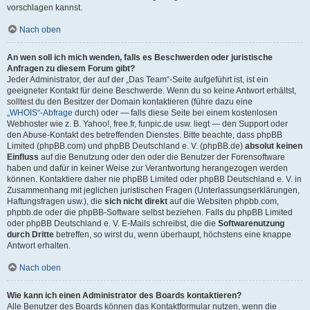
vorschlagen kannst.
Nach oben
An wen soll ich mich wenden, falls es Beschwerden oder juristische
Anfragen zu diesem Forum gibt?
Jeder Administrator, der auf der „Das Team“-Seite aufgeführt ist, ist ein
geeigneter Kontakt für deine Beschwerde. Wenn du so keine Antwort erhältst,
solltest du den Besitzer der Domain kontaktieren (führe dazu eine
„WHOIS“-Abfrage
durch) oder — falls diese Seite bei einem kostenlosen
Webhoster wie z. B. Yahoo!, free.fr, funpic.de usw. liegt — den Support oder
den Abuse-Kontakt des betreffenden Dienstes. Bitte beachte, dass phpBB
Limited (phpBB.com) und phpBB Deutschland e. V. (phpBB.de)
absolut keinen
Einfluss
auf die Benutzung oder den oder die Benutzer der Forensoftware
haben und dafür in keiner Weise zur Verantwortung herangezogen werden
können. Kontaktiere daher nie phpBB Limited oder phpBB Deutschland e. V. in
Zusammenhang mit jeglichen juristischen Fragen (Unterlassungserklärungen,
Haftungsfragen usw.), die
sich nicht direkt
auf die Websiten phpbb.com,
phpbb.de oder die phpBB-Software selbst beziehen. Falls du phpBB Limited
oder phpBB Deutschland e. V. E-Mails schreibst, die die
Softwarenutzung
durch Dritte
betreffen, so wirst du, wenn überhaupt, höchstens eine knappe
Antwort erhalten.
Nach oben
Wie kann ich einen Administrator des Boards kontaktieren?
Alle Benutzer des Boards können das Kontaktformular nutzen, wenn die