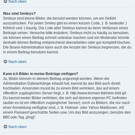
Nach oben
Was sind Smileys?
Smileys sind kleine Bilder, die benutzt werden können, um ein Gefühl
auszudrücken. Für jeden Smiley gibt es einen kurzen Code, z. B. bedeutet :)
fröhlich und :( traurig. Die Liste aller Smileys kannst du beim Verfassen eines
Beitrags sehen. Versuche bitte trotzdem, Smileys nicht zu häufig zu benutzen,
sie können einen Beitrag schnell unlesbar machen und ein Moderator könnte
deshalb deinen Beitrag entsprechend überarbeiten oder gar komplett löschen.
Die Board-Administration kann auch die Anzahl der Smileys begrenzen, die du
in einem Beitrag benutzen kannst.
Nach oben
Kann ich Bilder in meine Beiträge einfügen?
Ja, Bilder können in deinem Beitrag angezeigt werden. Wenn die
Administration Dateianhänge erlaubt hat, kannst du das Bild auch direkt
hochladen. Ansonsten musst du zu einem Bild verlinken, das auf einem
öffentlich zugänglichen Server liegt, z. B. http://www.domain.tld/mein-bild.gif.
Du kannst weder Bilder verlinken, die sich auf deinem eigenen PC befinden
(außer es ist ein öffentlich zugänglicher Server), noch zu Bildern, die nur nach
einer Anmeldung verfügbar sind, z. B. Hotmail- oder Yahoo-Mailboxen, mit
einem Passwort geschützte Seiten usw. Um das Bild anzuzeigen, benutze den
BBCode-Tag „[img]“.
Nach oben