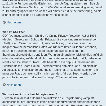
zusätzliche Funktionen, die Gästen nicht zur Verfügung stehen: zum Beispiel
Avatarbilder, Private Nachrichten, E-Mail-Versand an andere Mitglieder, Beitritt
zu Benutzergruppen und so weiter. Wir empfehlen dir eine Anmeldung, da sie
schnell erledigt ist und dir zahlreiche Vorteile bietet.
Nach oben
Was ist COPPA?
COPPA, ausgeschrieben Children’s Online Privacy Protection Act of 1998
(deutsch: Gesetz zum Schutz der Privatsphäre von Kindern im Internet von
1998) ist ein Gesetz in den USA, welches festlegt, dass Websites, die
möglicherweise persönliche Daten von Kindern unter 13 Jahren erheben,
hierzu die Zustimmung der Eltern beziehungsweise des oder der
Erziehungsberechtigten benötigen. Wenn du dir unsicher bist, ob dies auf dich
oder die Website, auf der du dich zu registrieren versuchst, zutrifft, ziehe einen
rechtlichen Beistand zu Rate. Bitte beachte, dass phpBB Limited und der
Besitzer dieses Boards keine Rechtsberatung anbieten kann und nicht die
Anlaufstelle für Rechtsangelegenheiten jeglicher Art ist; außer solchen, die
unter der Frage „An wen soll ich mich wenden, falls es Beschwerden oder
juristische Anfragen zu diesem Forum gibt?“ behandelt werden.
Nach oben
Warum kann ich mich nicht registrieren?
Es kann sein, dass die Board-Administration die Registrierung komplett
ausgeschaltet hat, damit sich keine neuen Benutzer mehr anmelden können.
Es könnte auch sein, dass deine IP-Adresse oder der Benutzername, mit dem