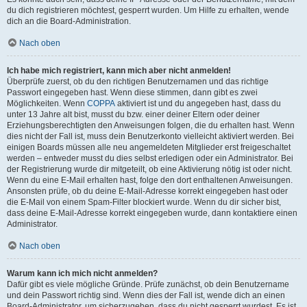
du dich registrieren möchtest, gesperrt wurden. Um Hilfe zu erhalten, wende
dich an die Board-Administration.
Nach oben
Ich habe mich registriert, kann mich aber nicht anmelden!
Überprüfe zuerst, ob du den richtigen Benutzernamen und das richtige
Passwort eingegeben hast. Wenn diese stimmen, dann gibt es zwei
Möglichkeiten. Wenn
COPPA
aktiviert ist und du angegeben hast, dass du
unter 13 Jahre alt bist, musst du bzw. einer deiner Eltern oder deiner
Erziehungsberechtigten den Anweisungen folgen, die du erhalten hast. Wenn
dies nicht der Fall ist, muss dein Benutzerkonto vielleicht aktiviert werden. Bei
einigen Boards müssen alle neu angemeldeten Mitglieder erst freigeschaltet
werden – entweder musst du dies selbst erledigen oder ein Administrator. Bei
der Registrierung wurde dir mitgeteilt, ob eine Aktivierung nötig ist oder nicht.
Wenn du eine E-Mail erhalten hast, folge den dort enthaltenen Anweisungen.
Ansonsten prüfe, ob du deine E-Mail-Adresse korrekt eingegeben hast oder
die E-Mail von einem Spam-Filter blockiert wurde. Wenn du dir sicher bist,
dass deine E-Mail-Adresse korrekt eingegeben wurde, dann kontaktiere einen
Administrator.
Nach oben
Warum kann ich mich nicht anmelden?
Dafür gibt es viele mögliche Gründe. Prüfe zunächst, ob dein Benutzername
und dein Passwort richtig sind. Wenn dies der Fall ist, wende dich an einen
Board-Administrator, um sicherzugehen, dass du nicht gesperrt wurdest. Es ist