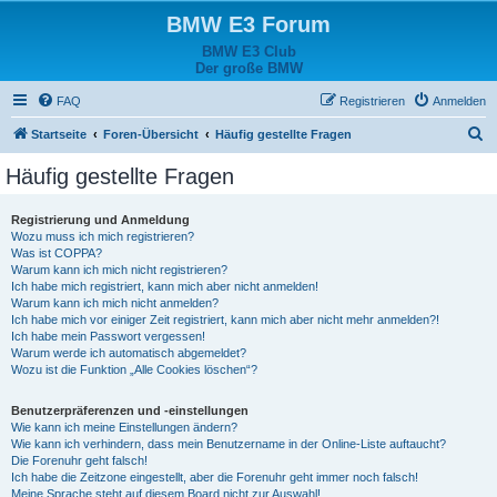
BMW E3 Forum
BMW E3 Club
Der große BMW
FAQ
Registrieren
Anmelden
S
Startseite
Foren-Übersicht
Häufig gestellte Fragen
u
Häufig gestellte Fragen
c
h
Registrierung und Anmeldung
Wozu muss ich mich registrieren?
e
Was ist COPPA?
Warum kann ich mich nicht registrieren?
Ich habe mich registriert, kann mich aber nicht anmelden!
Warum kann ich mich nicht anmelden?
Ich habe mich vor einiger Zeit registriert, kann mich aber nicht mehr anmelden?!
Ich habe mein Passwort vergessen!
Warum werde ich automatisch abgemeldet?
Wozu ist die Funktion „Alle Cookies löschen“?
Benutzerpräferenzen und -einstellungen
Wie kann ich meine Einstellungen ändern?
Wie kann ich verhindern, dass mein Benutzername in der Online-Liste auftaucht?
Die Forenuhr geht falsch!
Ich habe die Zeitzone eingestellt, aber die Forenuhr geht immer noch falsch!
Meine Sprache steht auf diesem Board nicht zur Auswahl!