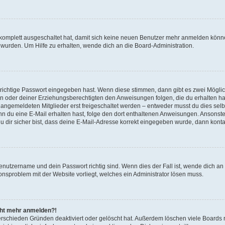
g komplett ausgeschaltet hat, damit sich keine neuen Benutzer mehr anmelden könn
 wurden. Um Hilfe zu erhalten, wende dich an die Board-Administration.
 richtige Passwort eingegeben hast. Wenn diese stimmen, dann gibt es zwei Mögl
tern oder deiner Erziehungsberechtigten den Anweisungen folgen, die du erhalten ha
u angemeldeten Mitglieder erst freigeschaltet werden – entweder musst du dies selbs
. Wenn du eine E-Mail erhalten hast, folge den dort enthaltenen Anweisungen. Ansons
 dir sicher bist, dass deine E-Mail-Adresse korrekt eingegeben wurde, dann kontak
Benutzername und dein Passwort richtig sind. Wenn dies der Fall ist, wende dich a
ionsproblem mit der Website vorliegt, welches ein Administrator lösen muss.
icht mehr anmelden?!
erschieden Gründen deaktiviert oder gelöscht hat. Außerdem löschen viele Boards r