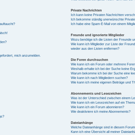
Private Nachrichten
Ich kann keine Privaten Nachrichten versch
Ich bekomme ständig unerwünschte Private
auftaucht?
Ich habe eine Spam-E-Mail von einem Mitgli
alsch!
Freunde und ignorierte Mitglieder
Wozu benötige ich die Listen der Freunde un
rden?
Wie kann ich Mitglieder zur Liste der Freund
wieder aus den Listen entfernen?
fgefordert, mich anzumelden.
Die Foren durchsuchen
Wie kann ich ein Forum oder mehrere For
Weshalb erhalte ich bei der Suche keine Er
Warum bekomme ich bei der Suche eine lee
Wie kann ich nach Mitgliedern suchen?
Wie kann ich meine eigenen Beiträge und T
Abonnements und Lesezeichen
Was ist der Unterschied zwischen einem L
Wie kann ich ein Lesezeichen auf ein Them
Wie kann ich ein Forum abonnieren?
Wie deaktiviere ich meine Abonnements?
gs?
Dateianhänge
Welche Dateianhänge sind in diesem Forum
Kann ich eine Übersicht all meiner Dateian