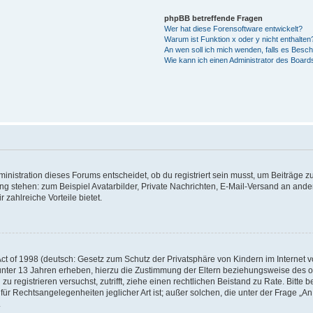
phpBB betreffende Fragen
Wer hat diese Forensoftware entwickelt?
Warum ist Funktion x oder y nicht enthalten
An wen soll ich mich wenden, falls es Besc
Wie kann ich einen Administrator des Board
istration dieses Forums entscheidet, ob du registriert sein musst, um Beiträge zu s
ung stehen: zum Beispiel Avatarbilder, Private Nachrichten, E-Mail-Versand an ander
 zahlreiche Vorteile bietet.
t of 1998 (deutsch: Gesetz zum Schutz der Privatsphäre von Kindern im Internet vo
unter 13 Jahren erheben, hierzu die Zustimmung der Eltern beziehungsweise des o
h zu registrieren versuchst, zutrifft, ziehe einen rechtlichen Beistand zu Rate. Bit
für Rechtsangelegenheiten jeglicher Art ist; außer solchen, die unter der Frage „
.