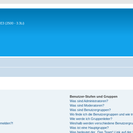
3 (2500 - 3.3Li)
Benutzer-Stufen und Gruppen
Was sind Administratoren?
Was sind Moderatoren?
Was sind Benutzergruppen?
Wo finde ich die Benutzergruppen und wie tr
Wie werde ich Gruppenleiter?
anmelden?!
Weshalb werden verschiedene Benutzergrupp
Was ist eine Hauptgruppe?
Was bedeutet der „Das Team“-Link auf der S