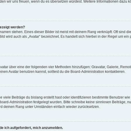
, würden wir uns freuen, wenn du es übersetzen würdest. Weitere Informationen dazu
gezeigt werden?
amen stehen. Eines dieser Bilder ist meist mit deinem Rang verknüpft: Oft sind di
ld wird auch als „Avatar“ bezeichnet. Es handelt sich hierbei in der Regel um ein
 Avatar über eine der folgenden vier Methoden hinzufügen: Gravatar, Galerie, Rem
en Avatar benutzen kannst, solltest du die Board-Administration kontaktieren.
viele Beiträge du bislang erstellt hast oder identifizieren bestimmte Benutzer w
 Board-Administration festgelegt wurden. Bitte schreibe keine sinnlosen Beiträge
wird deinen Rang unter Umständen einfach wieder zurücksetzen.
rde ich aufgefordert, mich anzumelden.