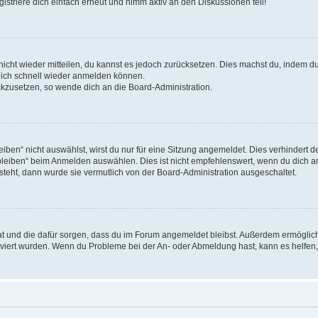
triere dich einfach erneut und nimm aktiv an den Diskussionen teil!
 nicht wieder mitteilen, du kannst es jedoch zurücksetzen. Dies machst du, indem 
 dich schnell wieder anmelden können.
ückzusetzen, so wende dich an die Board-Administration.
en“ nicht auswählst, wirst du nur für eine Sitzung angemeldet. Dies verhindert 
leiben“ beim Anmelden auswählen. Dies ist nicht empfehlenswert, wenn du dich an
 steht, dann wurde sie vermutlich von der Board-Administration ausgeschaltet.
 hat und die dafür sorgen, dass du im Forum angemeldet bleibst. Außerdem ermögli
tiviert wurden. Wenn du Probleme bei der An- oder Abmeldung hast, kann es helfen