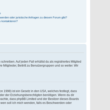
?
hwerden oder juristische Anfragen zu diesem Forum gibt?
s kontaktieren?
chreiben. Auf jeden Fall erhältst du als registriertes Mitglied
e Mitglieder, Beitritt zu Benutzergruppen und so weiter. Wir
n 1998) ist ein Gesetz in den USA, welches festlegt, dass
der der Erziehungsberechtigten benötigen. Wenn du dir
te beachte, dass phpBB Limited und der Besitzer dieses Boards
An wen soll ich mich wenden, falls es Beschwerden oder