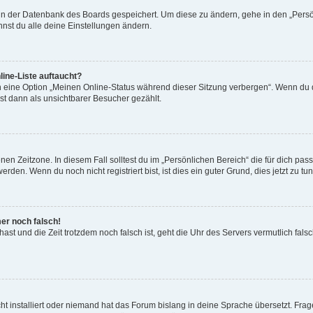
n in der Datenbank des Boards gespeichert. Um diese zu ändern, gehe in den „Persö
nst du alle deine Einstellungen ändern.
ine-Liste auftaucht?
n eine Option „Meinen Online-Status während dieser Sitzung verbergen“. Wenn du d
st dann als unsichtbarer Besucher gezählt.
en Zeitzone. In diesem Fall solltest du im „Persönlichen Bereich“ die für dich passe
den. Wenn du noch nicht registriert bist, ist dies ein guter Grund, dies jetzt zu tun
mer noch falsch!
t hast und die Zeit trotzdem noch falsch ist, geht die Uhr des Servers vermutlich fal
t installiert oder niemand hat das Forum bislang in deine Sprache übersetzt. Frag