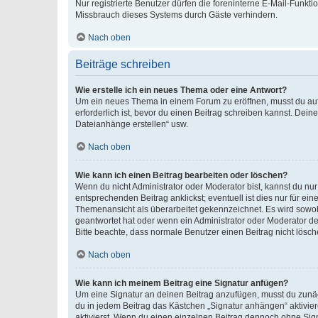
Nur registrierte Benutzer dürfen die foreninterne E-Mail-Funkt
Missbrauch dieses Systems durch Gäste verhindern.
Nach oben
Beiträge schreiben
Wie erstelle ich ein neues Thema oder eine Antwort?
Um ein neues Thema in einem Forum zu eröffnen, musst du auf 
erforderlich ist, bevor du einen Beitrag schreiben kannst. Dein
Dateianhänge erstellen“ usw.
Nach oben
Wie kann ich einen Beitrag bearbeiten oder löschen?
Wenn du nicht Administrator oder Moderator bist, kannst du nu
entsprechenden Beitrag anklickst; eventuell ist dies nur für e
Themenansicht als überarbeitet gekennzeichnet. Es wird sowohl
geantwortet hat oder wenn ein Administrator oder Moderator dein
Bitte beachte, dass normale Benutzer einen Beitrag nicht lösc
Nach oben
Wie kann ich meinem Beitrag eine Signatur anfügen?
Um eine Signatur an deinen Beitrag anzufügen, musst du zunäch
du in jedem Beitrag das Kästchen „Signatur anhängen“ aktivi
aktivierst. Wenn du einen einzelnen Beitrag dennoch ohne Sign