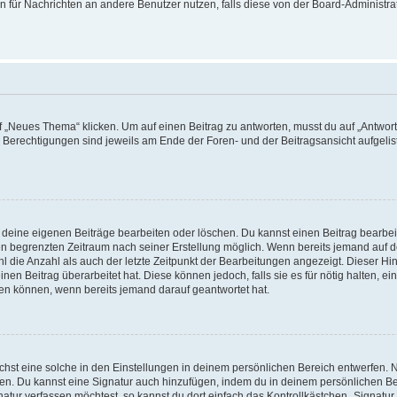
ion für Nachrichten an andere Benutzer nutzen, falls diese von der Board-Administ
„Neues Thema“ klicken. Um auf einen Beitrag zu antworten, musst du auf „Antworte
e Berechtigungen sind jeweils am Ende der Foren- und der Beitragsansicht aufgeliste
r deine eigenen Beiträge bearbeiten oder löschen. Du kannst einen Beitrag bearbe
inen begrenzten Zeitraum nach seiner Erstellung möglich. Wenn bereits jemand auf de
 die Anzahl als auch der letzte Zeitpunkt der Bearbeitungen angezeigt. Dieser Hi
en Beitrag überarbeitet hat. Diese können jedoch, falls sie es für nötig halten, ei
hen können, wenn bereits jemand darauf geantwortet hat.
st eine solche in den Einstellungen in deinem persönlichen Bereich entwerfen. Na
eren. Du kannst eine Signatur auch hinzufügen, indem du in deinem persönlichen 
atur verfassen möchtest, so kannst du dort einfach das Kontrollkästchen „Signatu