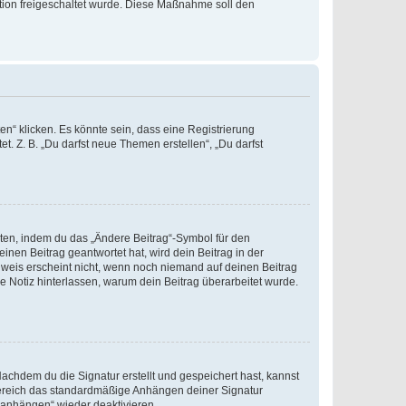
ration freigeschaltet wurde. Diese Maßnahme soll den
n“ klicken. Es könnte sein, dass eine Registrierung
t. Z. B. „Du darfst neue Themen erstellen“, „Du darfst
iten, indem du das „Ändere Beitrag“-Symbol für den
inen Beitrag geantwortet hat, wird dein Beitrag in der
nweis erscheint nicht, wenn noch niemand auf deinen Beitrag
ne Notiz hinterlassen, warum dein Beitrag überarbeitet wurde.
chdem du die Signatur erstellt und gespeichert hast, kannst
Bereich das standardmäßige Anhängen deiner Signatur
r anhängen“ wieder deaktivieren.