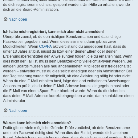
du dich registrieren möchtest, gesperrt wurden. Um Hilfe zu erhalten, wende
dich an die Board-Administration.
Nach oben
Ich habe mich registriert, kann mich aber nicht anmelden!
Überprüfe zuerst, ob du den richtigen Benutzernamen und das richtige
Passwort eingegeben hast. Wenn diese stimmen, dann gibt es zwei
Möglichkeiten. Wenn
COPPA
aktiviert ist und du angegeben hast, dass du
unter 13 Jahre alt bist, musst du bzw. einer deiner Eltern oder deiner
Erziehungsberechtigten den Anweisungen folgen, die du erhalten hast. Wenn
dies nicht der Fall ist, muss dein Benutzerkonto vielleicht aktiviert werden. Bei
einigen Boards müssen alle neu angemeldeten Mitglieder erst freigeschaltet
werden – entweder musst du dies selbst erledigen oder ein Administrator. Bei
der Registrierung wurde dir mitgeteilt, ob eine Aktivierung nötig ist oder nicht.
Wenn du eine E-Mail erhalten hast, folge den dort enthaltenen Anweisungen.
Ansonsten prüfe, ob du deine E-Mail-Adresse korrekt eingegeben hast oder
die E-Mail von einem Spam-Filter blockiert wurde. Wenn du dir sicher bist,
dass deine E-Mail-Adresse korrekt eingegeben wurde, dann kontaktiere einen
Administrator.
Nach oben
Warum kann ich mich nicht anmelden?
Dafür gibt es viele mögliche Gründe. Prüfe zunächst, ob dein Benutzername
und dein Passwort richtig sind. Wenn dies der Fall ist, wende dich an einen
Board-Administrator, um sicherzugehen, dass du nicht gesperrt wurdest. Es ist