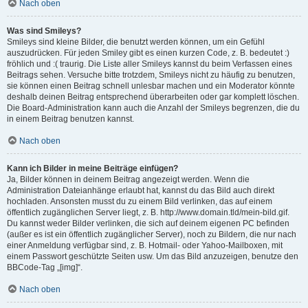
Nach oben
Was sind Smileys?
Smileys sind kleine Bilder, die benutzt werden können, um ein Gefühl
auszudrücken. Für jeden Smiley gibt es einen kurzen Code, z. B. bedeutet :)
fröhlich und :( traurig. Die Liste aller Smileys kannst du beim Verfassen eines
Beitrags sehen. Versuche bitte trotzdem, Smileys nicht zu häufig zu benutzen,
sie können einen Beitrag schnell unlesbar machen und ein Moderator könnte
deshalb deinen Beitrag entsprechend überarbeiten oder gar komplett löschen.
Die Board-Administration kann auch die Anzahl der Smileys begrenzen, die du
in einem Beitrag benutzen kannst.
Nach oben
Kann ich Bilder in meine Beiträge einfügen?
Ja, Bilder können in deinem Beitrag angezeigt werden. Wenn die
Administration Dateianhänge erlaubt hat, kannst du das Bild auch direkt
hochladen. Ansonsten musst du zu einem Bild verlinken, das auf einem
öffentlich zugänglichen Server liegt, z. B. http://www.domain.tld/mein-bild.gif.
Du kannst weder Bilder verlinken, die sich auf deinem eigenen PC befinden
(außer es ist ein öffentlich zugänglicher Server), noch zu Bildern, die nur nach
einer Anmeldung verfügbar sind, z. B. Hotmail- oder Yahoo-Mailboxen, mit
einem Passwort geschützte Seiten usw. Um das Bild anzuzeigen, benutze den
BBCode-Tag „[img]“.
Nach oben