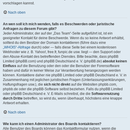
vorschlagen kannst.
Nach oben
An wen soll ich mich wenden, falls es Beschwerden oder juristische
Anfragen zu diesem Forum gibt?
Jeder Administrator, der auf der „Das Team“-Seite aufgeführt ist, ist ein
geeigneter Kontakt für deine Beschwerde. Wenn du so keine Antwort erhältst,
solltest du den Besitzer der Domain kontaktieren (führe dazu eine
„WHOIS“-Abfrage
durch) oder — falls diese Seite bei einem kostenlosen
Webhoster wie z. B. Yahoo!, free.fr, funpic.de usw. liegt — den Support oder
den Abuse-Kontakt des betreffenden Dienstes. Bitte beachte, dass phpBB
Limited (phpBB.com) und phpBB Deutschland e. V. (phpBB.de)
absolut keinen
Einfluss
auf die Benutzung oder den oder die Benutzer der Forensoftware
haben und dafür in keiner Weise zur Verantwortung herangezogen werden
können. Kontaktiere daher nie phpBB Limited oder phpBB Deutschland e. V. in
Zusammenhang mit jeglichen juristischen Fragen (Unterlassungserklärungen,
Haftungsfragen usw.), die
sich nicht direkt
auf die Websiten phpbb.com,
phpbb.de oder die phpBB-Software selbst beziehen. Falls du phpBB Limited
oder phpBB Deutschland e. V. E-Mails schreibst, die die
Softwarenutzung
durch Dritte
betreffen, so wirst du, wenn überhaupt, höchstens eine knappe
Antwort erhalten.
Nach oben
Wie kann ich einen Administrator des Boards kontaktieren?
Alle Benutzer des Boards können das Kontaktformular nutzen, wenn die