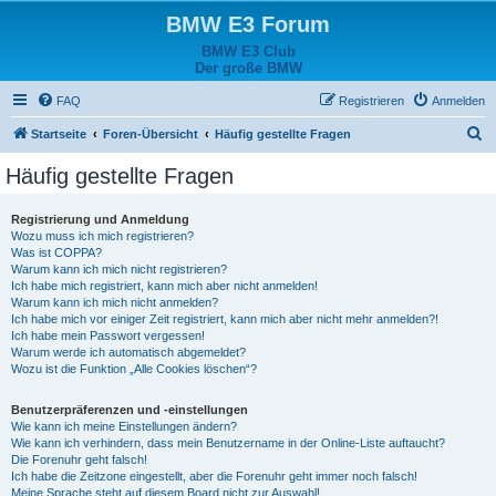
BMW E3 Forum
BMW E3 Club
Der große BMW
FAQ
Registrieren
Anmelden
S
Startseite
Foren-Übersicht
Häufig gestellte Fragen
u
Häufig gestellte Fragen
c
h
Registrierung und Anmeldung
Wozu muss ich mich registrieren?
e
Was ist COPPA?
Warum kann ich mich nicht registrieren?
Ich habe mich registriert, kann mich aber nicht anmelden!
Warum kann ich mich nicht anmelden?
Ich habe mich vor einiger Zeit registriert, kann mich aber nicht mehr anmelden?!
Ich habe mein Passwort vergessen!
Warum werde ich automatisch abgemeldet?
Wozu ist die Funktion „Alle Cookies löschen“?
Benutzerpräferenzen und -einstellungen
Wie kann ich meine Einstellungen ändern?
Wie kann ich verhindern, dass mein Benutzername in der Online-Liste auftaucht?
Die Forenuhr geht falsch!
Ich habe die Zeitzone eingestellt, aber die Forenuhr geht immer noch falsch!
Meine Sprache steht auf diesem Board nicht zur Auswahl!