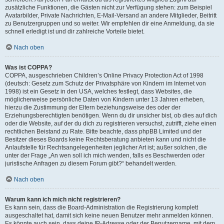
zusätzliche Funktionen, die Gästen nicht zur Verfügung stehen: zum Beispiel
Avatarbilder, Private Nachrichten, E-Mail-Versand an andere Mitglieder, Beitritt
zu Benutzergruppen und so weiter. Wir empfehlen dir eine Anmeldung, da sie
schnell erledigt ist und dir zahlreiche Vorteile bietet.
Nach oben
Was ist COPPA?
COPPA, ausgeschrieben Children’s Online Privacy Protection Act of 1998
(deutsch: Gesetz zum Schutz der Privatsphäre von Kindern im Internet von
1998) ist ein Gesetz in den USA, welches festlegt, dass Websites, die
möglicherweise persönliche Daten von Kindern unter 13 Jahren erheben,
hierzu die Zustimmung der Eltern beziehungsweise des oder der
Erziehungsberechtigten benötigen. Wenn du dir unsicher bist, ob dies auf dich
oder die Website, auf der du dich zu registrieren versuchst, zutrifft, ziehe einen
rechtlichen Beistand zu Rate. Bitte beachte, dass phpBB Limited und der
Besitzer dieses Boards keine Rechtsberatung anbieten kann und nicht die
Anlaufstelle für Rechtsangelegenheiten jeglicher Art ist; außer solchen, die
unter der Frage „An wen soll ich mich wenden, falls es Beschwerden oder
juristische Anfragen zu diesem Forum gibt?“ behandelt werden.
Nach oben
Warum kann ich mich nicht registrieren?
Es kann sein, dass die Board-Administration die Registrierung komplett
ausgeschaltet hat, damit sich keine neuen Benutzer mehr anmelden können.
Es könnte auch sein, dass deine IP-Adresse oder der Benutzername, mit dem