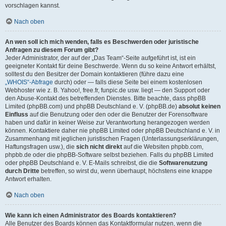
vorschlagen kannst.
Nach oben
An wen soll ich mich wenden, falls es Beschwerden oder juristische
Anfragen zu diesem Forum gibt?
Jeder Administrator, der auf der „Das Team“-Seite aufgeführt ist, ist ein
geeigneter Kontakt für deine Beschwerde. Wenn du so keine Antwort erhältst,
solltest du den Besitzer der Domain kontaktieren (führe dazu eine
„WHOIS“-Abfrage
durch) oder — falls diese Seite bei einem kostenlosen
Webhoster wie z. B. Yahoo!, free.fr, funpic.de usw. liegt — den Support oder
den Abuse-Kontakt des betreffenden Dienstes. Bitte beachte, dass phpBB
Limited (phpBB.com) und phpBB Deutschland e. V. (phpBB.de)
absolut keinen
Einfluss
auf die Benutzung oder den oder die Benutzer der Forensoftware
haben und dafür in keiner Weise zur Verantwortung herangezogen werden
können. Kontaktiere daher nie phpBB Limited oder phpBB Deutschland e. V. in
Zusammenhang mit jeglichen juristischen Fragen (Unterlassungserklärungen,
Haftungsfragen usw.), die
sich nicht direkt
auf die Websiten phpbb.com,
phpbb.de oder die phpBB-Software selbst beziehen. Falls du phpBB Limited
oder phpBB Deutschland e. V. E-Mails schreibst, die die
Softwarenutzung
durch Dritte
betreffen, so wirst du, wenn überhaupt, höchstens eine knappe
Antwort erhalten.
Nach oben
Wie kann ich einen Administrator des Boards kontaktieren?
Alle Benutzer des Boards können das Kontaktformular nutzen, wenn die