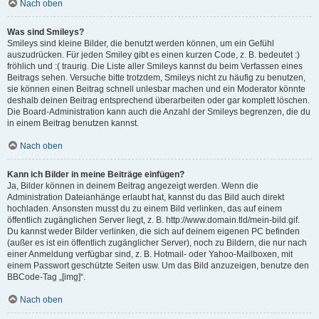
Nach oben
Was sind Smileys?
Smileys sind kleine Bilder, die benutzt werden können, um ein Gefühl
auszudrücken. Für jeden Smiley gibt es einen kurzen Code, z. B. bedeutet :)
fröhlich und :( traurig. Die Liste aller Smileys kannst du beim Verfassen eines
Beitrags sehen. Versuche bitte trotzdem, Smileys nicht zu häufig zu benutzen,
sie können einen Beitrag schnell unlesbar machen und ein Moderator könnte
deshalb deinen Beitrag entsprechend überarbeiten oder gar komplett löschen.
Die Board-Administration kann auch die Anzahl der Smileys begrenzen, die du
in einem Beitrag benutzen kannst.
Nach oben
Kann ich Bilder in meine Beiträge einfügen?
Ja, Bilder können in deinem Beitrag angezeigt werden. Wenn die
Administration Dateianhänge erlaubt hat, kannst du das Bild auch direkt
hochladen. Ansonsten musst du zu einem Bild verlinken, das auf einem
öffentlich zugänglichen Server liegt, z. B. http://www.domain.tld/mein-bild.gif.
Du kannst weder Bilder verlinken, die sich auf deinem eigenen PC befinden
(außer es ist ein öffentlich zugänglicher Server), noch zu Bildern, die nur nach
einer Anmeldung verfügbar sind, z. B. Hotmail- oder Yahoo-Mailboxen, mit
einem Passwort geschützte Seiten usw. Um das Bild anzuzeigen, benutze den
BBCode-Tag „[img]“.
Nach oben