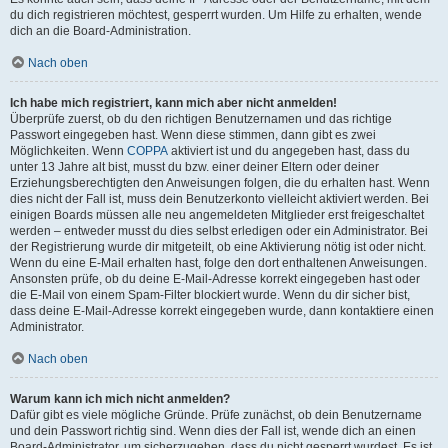
du dich registrieren möchtest, gesperrt wurden. Um Hilfe zu erhalten, wende
dich an die Board-Administration.
Nach oben
Ich habe mich registriert, kann mich aber nicht anmelden!
Überprüfe zuerst, ob du den richtigen Benutzernamen und das richtige
Passwort eingegeben hast. Wenn diese stimmen, dann gibt es zwei
Möglichkeiten. Wenn
COPPA
aktiviert ist und du angegeben hast, dass du
unter 13 Jahre alt bist, musst du bzw. einer deiner Eltern oder deiner
Erziehungsberechtigten den Anweisungen folgen, die du erhalten hast. Wenn
dies nicht der Fall ist, muss dein Benutzerkonto vielleicht aktiviert werden. Bei
einigen Boards müssen alle neu angemeldeten Mitglieder erst freigeschaltet
werden – entweder musst du dies selbst erledigen oder ein Administrator. Bei
der Registrierung wurde dir mitgeteilt, ob eine Aktivierung nötig ist oder nicht.
Wenn du eine E-Mail erhalten hast, folge den dort enthaltenen Anweisungen.
Ansonsten prüfe, ob du deine E-Mail-Adresse korrekt eingegeben hast oder
die E-Mail von einem Spam-Filter blockiert wurde. Wenn du dir sicher bist,
dass deine E-Mail-Adresse korrekt eingegeben wurde, dann kontaktiere einen
Administrator.
Nach oben
Warum kann ich mich nicht anmelden?
Dafür gibt es viele mögliche Gründe. Prüfe zunächst, ob dein Benutzername
und dein Passwort richtig sind. Wenn dies der Fall ist, wende dich an einen
Board-Administrator, um sicherzugehen, dass du nicht gesperrt wurdest. Es ist