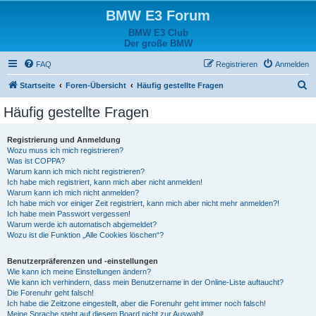
BMW E3 Forum
BMW E3 Club
Der große BMW
FAQ
Registrieren
Anmelden
S
Startseite
Foren-Übersicht
Häufig gestellte Fragen
u
Häufig gestellte Fragen
c
h
Registrierung und Anmeldung
Wozu muss ich mich registrieren?
e
Was ist COPPA?
Warum kann ich mich nicht registrieren?
Ich habe mich registriert, kann mich aber nicht anmelden!
Warum kann ich mich nicht anmelden?
Ich habe mich vor einiger Zeit registriert, kann mich aber nicht mehr anmelden?!
Ich habe mein Passwort vergessen!
Warum werde ich automatisch abgemeldet?
Wozu ist die Funktion „Alle Cookies löschen“?
Benutzerpräferenzen und -einstellungen
Wie kann ich meine Einstellungen ändern?
Wie kann ich verhindern, dass mein Benutzername in der Online-Liste auftaucht?
Die Forenuhr geht falsch!
Ich habe die Zeitzone eingestellt, aber die Forenuhr geht immer noch falsch!
Meine Sprache steht auf diesem Board nicht zur Auswahl!