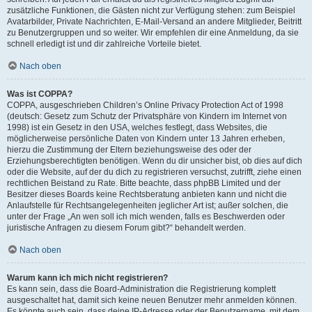
zusätzliche Funktionen, die Gästen nicht zur Verfügung stehen: zum Beispiel
Avatarbilder, Private Nachrichten, E-Mail-Versand an andere Mitglieder, Beitritt
zu Benutzergruppen und so weiter. Wir empfehlen dir eine Anmeldung, da sie
schnell erledigt ist und dir zahlreiche Vorteile bietet.
Nach oben
Was ist COPPA?
COPPA, ausgeschrieben Children’s Online Privacy Protection Act of 1998
(deutsch: Gesetz zum Schutz der Privatsphäre von Kindern im Internet von
1998) ist ein Gesetz in den USA, welches festlegt, dass Websites, die
möglicherweise persönliche Daten von Kindern unter 13 Jahren erheben,
hierzu die Zustimmung der Eltern beziehungsweise des oder der
Erziehungsberechtigten benötigen. Wenn du dir unsicher bist, ob dies auf dich
oder die Website, auf der du dich zu registrieren versuchst, zutrifft, ziehe einen
rechtlichen Beistand zu Rate. Bitte beachte, dass phpBB Limited und der
Besitzer dieses Boards keine Rechtsberatung anbieten kann und nicht die
Anlaufstelle für Rechtsangelegenheiten jeglicher Art ist; außer solchen, die
unter der Frage „An wen soll ich mich wenden, falls es Beschwerden oder
juristische Anfragen zu diesem Forum gibt?“ behandelt werden.
Nach oben
Warum kann ich mich nicht registrieren?
Es kann sein, dass die Board-Administration die Registrierung komplett
ausgeschaltet hat, damit sich keine neuen Benutzer mehr anmelden können.
Es könnte auch sein, dass deine IP-Adresse oder der Benutzername, mit dem