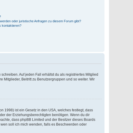
?
hwerden oder juristische Anfragen zu diesem Forum gibt?
s kontaktieren?
chreiben. Auf jeden Fall erhältst du als registriertes Mitglied
e Mitglieder, Beitritt zu Benutzergruppen und so weiter. Wir
n 1998) ist ein Gesetz in den USA, welches festlegt, dass
der der Erziehungsberechtigten benötigen. Wenn du dir
te beachte, dass phpBB Limited und der Besitzer dieses Boards
An wen soll ich mich wenden, falls es Beschwerden oder