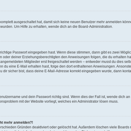
g komplett ausgeschaltet hat, damit sich keine neuen Benutzer mehr anmelden könn
 wurden. Um Hilfe zu erhalten, wende dich an die Board-Administration.
 richtige Passwort eingegeben hast. Wenn diese stimmen, dann gibt es zwei Mögl
tern oder deiner Erziehungsberechtigten den Anweisungen folgen, die du erhalten ha
u angemeldeten Mitglieder erst freigeschaltet werden – entweder musst du dies selbs
. Wenn du eine E-Mail erhalten hast, folge den dort enthaltenen Anweisungen. Ansons
 dir sicher bist, dass deine E-Mail-Adresse korrekt eingegeben wurde, dann kontak
Benutzername und dein Passwort richtig sind. Wenn dies der Fall ist, wende dich a
ionsproblem mit der Website vorliegt, welches ein Administrator lösen muss.
icht mehr anmelden?!
erschieden Gründen deaktiviert oder gelöscht hat. Außerdem löschen viele Boards r