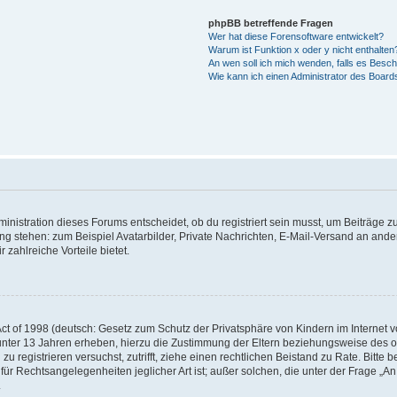
phpBB betreffende Fragen
Wer hat diese Forensoftware entwickelt?
Warum ist Funktion x oder y nicht enthalten
An wen soll ich mich wenden, falls es Besc
Wie kann ich einen Administrator des Board
istration dieses Forums entscheidet, ob du registriert sein musst, um Beiträge zu s
ung stehen: zum Beispiel Avatarbilder, Private Nachrichten, E-Mail-Versand an ander
 zahlreiche Vorteile bietet.
t of 1998 (deutsch: Gesetz zum Schutz der Privatsphäre von Kindern im Internet vo
unter 13 Jahren erheben, hierzu die Zustimmung der Eltern beziehungsweise des o
h zu registrieren versuchst, zutrifft, ziehe einen rechtlichen Beistand zu Rate. Bit
für Rechtsangelegenheiten jeglicher Art ist; außer solchen, die unter der Frage „
.