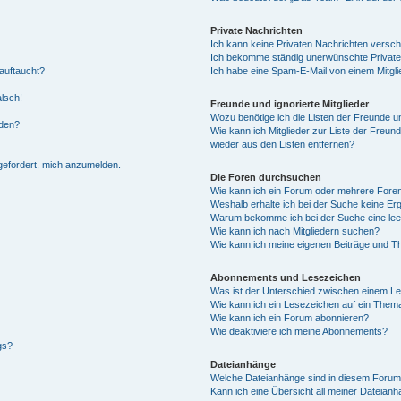
Private Nachrichten
Ich kann keine Privaten Nachrichten versch
Ich bekomme ständig unerwünschte Private
auftaucht?
Ich habe eine Spam-E-Mail von einem Mitgli
alsch!
Freunde und ignorierte Mitglieder
Wozu benötige ich die Listen der Freunde un
rden?
Wie kann ich Mitglieder zur Liste der Freund
wieder aus den Listen entfernen?
fgefordert, mich anzumelden.
Die Foren durchsuchen
Wie kann ich ein Forum oder mehrere For
Weshalb erhalte ich bei der Suche keine Er
Warum bekomme ich bei der Suche eine lee
Wie kann ich nach Mitgliedern suchen?
Wie kann ich meine eigenen Beiträge und T
Abonnements und Lesezeichen
Was ist der Unterschied zwischen einem L
Wie kann ich ein Lesezeichen auf ein Them
Wie kann ich ein Forum abonnieren?
Wie deaktiviere ich meine Abonnements?
gs?
Dateianhänge
Welche Dateianhänge sind in diesem Forum
Kann ich eine Übersicht all meiner Dateian