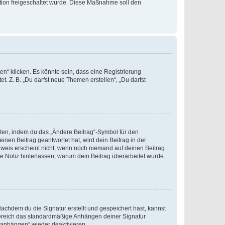
ration freigeschaltet wurde. Diese Maßnahme soll den
n“ klicken. Es könnte sein, dass eine Registrierung
t. Z. B. „Du darfst neue Themen erstellen“, „Du darfst
iten, indem du das „Ändere Beitrag“-Symbol für den
inen Beitrag geantwortet hat, wird dein Beitrag in der
nweis erscheint nicht, wenn noch niemand auf deinen Beitrag
ne Notiz hinterlassen, warum dein Beitrag überarbeitet wurde.
chdem du die Signatur erstellt und gespeichert hast, kannst
Bereich das standardmäßige Anhängen deiner Signatur
r anhängen“ wieder deaktivieren.