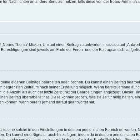
ion für Nachrichten an andere Benutzer nutzen, falls diese von der Board-Administ
„Neues Thema“ klicken. Um auf einen Beitrag zu antworten, musst du auf „Antworte
e Berechtigungen sind jeweils am Ende der Foren- und der Beitragsansicht aufgeliste
r deine eigenen Beiträge bearbeiten oder löschen. Du kannst einen Beitrag bearbe
inen begrenzten Zeitraum nach seiner Erstellung möglich. Wenn bereits jemand auf de
 die Anzahl als auch der letzte Zeitpunkt der Bearbeitungen angezeigt. Dieser Hi
en Beitrag überarbeitet hat. Diese können jedoch, falls sie es für nötig halten, ei
hen können, wenn bereits jemand darauf geantwortet hat.
st eine solche in den Einstellungen in deinem persönlichen Bereich entwerfen. Na
eren. Du kannst eine Signatur auch hinzufügen, indem du in deinem persönlichen 
atur verfassen möchtest, so kannst du dort einfach das Kontrollkästchen „Signatu