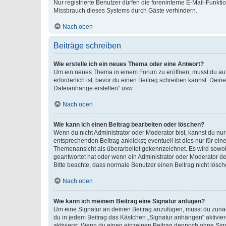
Nur registrierte Benutzer dürfen die foreninterne E-Mail-Funkt
Missbrauch dieses Systems durch Gäste verhindern.
Nach oben
Beiträge schreiben
Wie erstelle ich ein neues Thema oder eine Antwort?
Um ein neues Thema in einem Forum zu eröffnen, musst du auf 
erforderlich ist, bevor du einen Beitrag schreiben kannst. Dein
Dateianhänge erstellen“ usw.
Nach oben
Wie kann ich einen Beitrag bearbeiten oder löschen?
Wenn du nicht Administrator oder Moderator bist, kannst du nu
entsprechenden Beitrag anklickst; eventuell ist dies nur für e
Themenansicht als überarbeitet gekennzeichnet. Es wird sowohl
geantwortet hat oder wenn ein Administrator oder Moderator dein
Bitte beachte, dass normale Benutzer einen Beitrag nicht lösc
Nach oben
Wie kann ich meinem Beitrag eine Signatur anfügen?
Um eine Signatur an deinen Beitrag anzufügen, musst du zunäch
du in jedem Beitrag das Kästchen „Signatur anhängen“ aktivi
aktivierst. Wenn du einen einzelnen Beitrag dennoch ohne Sign