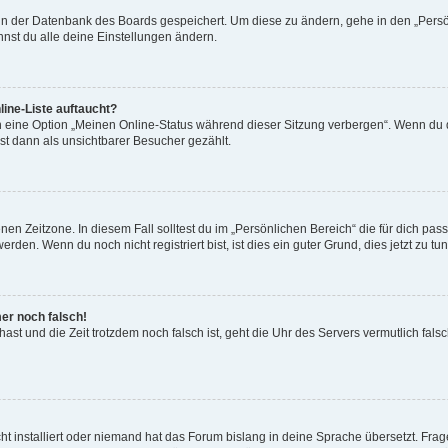
n in der Datenbank des Boards gespeichert. Um diese zu ändern, gehe in den „Persö
nst du alle deine Einstellungen ändern.
ine-Liste auftaucht?
n eine Option „Meinen Online-Status während dieser Sitzung verbergen“. Wenn du d
st dann als unsichtbarer Besucher gezählt.
en Zeitzone. In diesem Fall solltest du im „Persönlichen Bereich“ die für dich passe
den. Wenn du noch nicht registriert bist, ist dies ein guter Grund, dies jetzt zu tun
mer noch falsch!
t hast und die Zeit trotzdem noch falsch ist, geht die Uhr des Servers vermutlich fal
t installiert oder niemand hat das Forum bislang in deine Sprache übersetzt. Frag