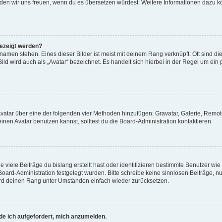
, würden wir uns freuen, wenn du es übersetzen würdest. Weitere Informationen dazu
gezeigt werden?
amen stehen. Eines dieser Bilder ist meist mit deinem Rang verknüpft: Oft sind di
ld wird auch als „Avatar“ bezeichnet. Es handelt sich hierbei in der Regel um ein
 Avatar über eine der folgenden vier Methoden hinzufügen: Gravatar, Galerie, Rem
en Avatar benutzen kannst, solltest du die Board-Administration kontaktieren.
viele Beiträge du bislang erstellt hast oder identifizieren bestimmte Benutzer w
 Board-Administration festgelegt wurden. Bitte schreibe keine sinnlosen Beiträge
wird deinen Rang unter Umständen einfach wieder zurücksetzen.
rde ich aufgefordert, mich anzumelden.