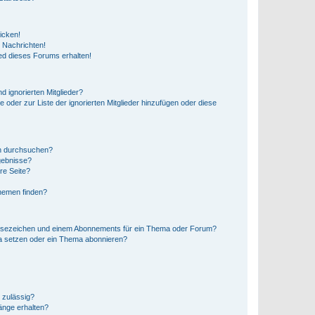
icken!
 Nachrichten!
ed dieses Forums erhalten!
d ignorierten Mitglieder?
e oder zur Liste der ignorierten Mitglieder hinzufügen oder diese
en durchsuchen?
gebnisse?
re Seite?
hemen finden?
esezeichen und einem Abonnements für ein Thema oder Forum?
a setzen oder ein Thema abonnieren?
 zulässig?
hänge erhalten?