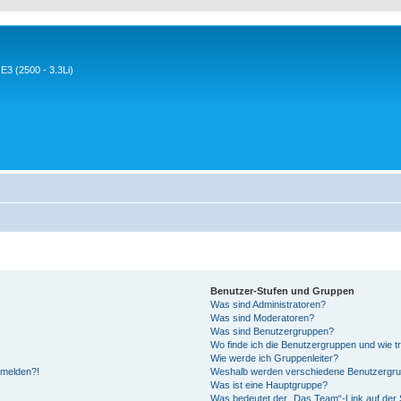
3 (2500 - 3.3Li)
Benutzer-Stufen und Gruppen
Was sind Administratoren?
Was sind Moderatoren?
Was sind Benutzergruppen?
Wo finde ich die Benutzergruppen und wie tr
Wie werde ich Gruppenleiter?
anmelden?!
Weshalb werden verschiedene Benutzergrupp
Was ist eine Hauptgruppe?
Was bedeutet der „Das Team“-Link auf der S