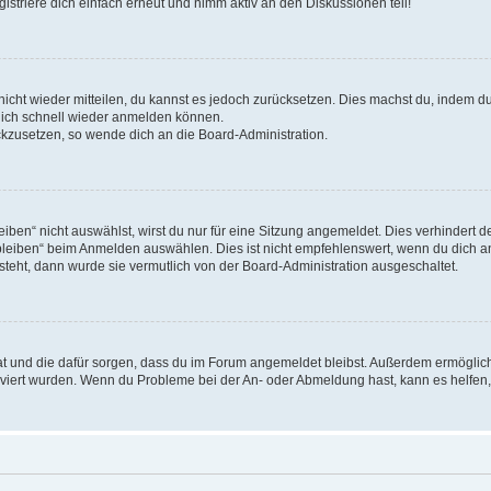
triere dich einfach erneut und nimm aktiv an den Diskussionen teil!
 nicht wieder mitteilen, du kannst es jedoch zurücksetzen. Dies machst du, indem 
 dich schnell wieder anmelden können.
ückzusetzen, so wende dich an die Board-Administration.
en“ nicht auswählst, wirst du nur für eine Sitzung angemeldet. Dies verhindert 
leiben“ beim Anmelden auswählen. Dies ist nicht empfehlenswert, wenn du dich an
 steht, dann wurde sie vermutlich von der Board-Administration ausgeschaltet.
 hat und die dafür sorgen, dass du im Forum angemeldet bleibst. Außerdem ermögli
tiviert wurden. Wenn du Probleme bei der An- oder Abmeldung hast, kann es helfen