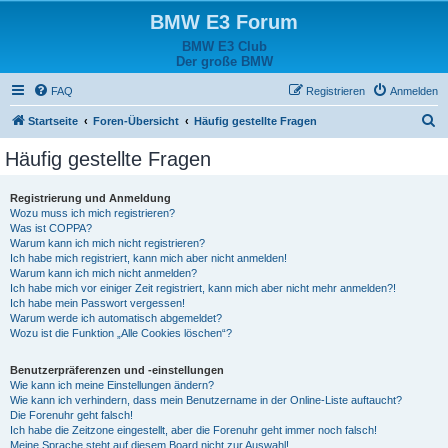
BMW E3 Forum
BMW E3 Club
Der große BMW
FAQ
Registrieren
Anmelden
S
Startseite
Foren-Übersicht
Häufig gestellte Fragen
u
Häufig gestellte Fragen
c
h
Registrierung und Anmeldung
Wozu muss ich mich registrieren?
e
Was ist COPPA?
Warum kann ich mich nicht registrieren?
Ich habe mich registriert, kann mich aber nicht anmelden!
Warum kann ich mich nicht anmelden?
Ich habe mich vor einiger Zeit registriert, kann mich aber nicht mehr anmelden?!
Ich habe mein Passwort vergessen!
Warum werde ich automatisch abgemeldet?
Wozu ist die Funktion „Alle Cookies löschen“?
Benutzerpräferenzen und -einstellungen
Wie kann ich meine Einstellungen ändern?
Wie kann ich verhindern, dass mein Benutzername in der Online-Liste auftaucht?
Die Forenuhr geht falsch!
Ich habe die Zeitzone eingestellt, aber die Forenuhr geht immer noch falsch!
Meine Sprache steht auf diesem Board nicht zur Auswahl!