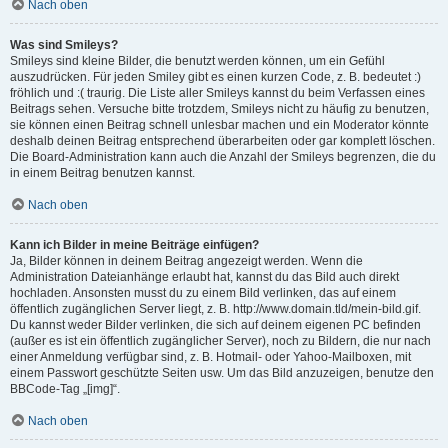
Nach oben
Was sind Smileys?
Smileys sind kleine Bilder, die benutzt werden können, um ein Gefühl
auszudrücken. Für jeden Smiley gibt es einen kurzen Code, z. B. bedeutet :)
fröhlich und :( traurig. Die Liste aller Smileys kannst du beim Verfassen eines
Beitrags sehen. Versuche bitte trotzdem, Smileys nicht zu häufig zu benutzen,
sie können einen Beitrag schnell unlesbar machen und ein Moderator könnte
deshalb deinen Beitrag entsprechend überarbeiten oder gar komplett löschen.
Die Board-Administration kann auch die Anzahl der Smileys begrenzen, die du
in einem Beitrag benutzen kannst.
Nach oben
Kann ich Bilder in meine Beiträge einfügen?
Ja, Bilder können in deinem Beitrag angezeigt werden. Wenn die
Administration Dateianhänge erlaubt hat, kannst du das Bild auch direkt
hochladen. Ansonsten musst du zu einem Bild verlinken, das auf einem
öffentlich zugänglichen Server liegt, z. B. http://www.domain.tld/mein-bild.gif.
Du kannst weder Bilder verlinken, die sich auf deinem eigenen PC befinden
(außer es ist ein öffentlich zugänglicher Server), noch zu Bildern, die nur nach
einer Anmeldung verfügbar sind, z. B. Hotmail- oder Yahoo-Mailboxen, mit
einem Passwort geschützte Seiten usw. Um das Bild anzuzeigen, benutze den
BBCode-Tag „[img]“.
Nach oben