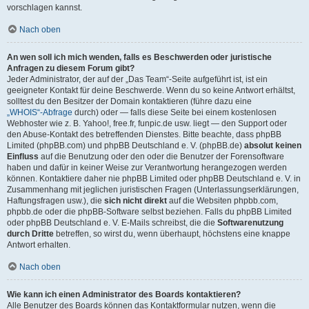
vorschlagen kannst.
Nach oben
An wen soll ich mich wenden, falls es Beschwerden oder juristische
Anfragen zu diesem Forum gibt?
Jeder Administrator, der auf der „Das Team“-Seite aufgeführt ist, ist ein
geeigneter Kontakt für deine Beschwerde. Wenn du so keine Antwort erhältst,
solltest du den Besitzer der Domain kontaktieren (führe dazu eine
„WHOIS“-Abfrage
durch) oder — falls diese Seite bei einem kostenlosen
Webhoster wie z. B. Yahoo!, free.fr, funpic.de usw. liegt — den Support oder
den Abuse-Kontakt des betreffenden Dienstes. Bitte beachte, dass phpBB
Limited (phpBB.com) und phpBB Deutschland e. V. (phpBB.de)
absolut keinen
Einfluss
auf die Benutzung oder den oder die Benutzer der Forensoftware
haben und dafür in keiner Weise zur Verantwortung herangezogen werden
können. Kontaktiere daher nie phpBB Limited oder phpBB Deutschland e. V. in
Zusammenhang mit jeglichen juristischen Fragen (Unterlassungserklärungen,
Haftungsfragen usw.), die
sich nicht direkt
auf die Websiten phpbb.com,
phpbb.de oder die phpBB-Software selbst beziehen. Falls du phpBB Limited
oder phpBB Deutschland e. V. E-Mails schreibst, die die
Softwarenutzung
durch Dritte
betreffen, so wirst du, wenn überhaupt, höchstens eine knappe
Antwort erhalten.
Nach oben
Wie kann ich einen Administrator des Boards kontaktieren?
Alle Benutzer des Boards können das Kontaktformular nutzen, wenn die