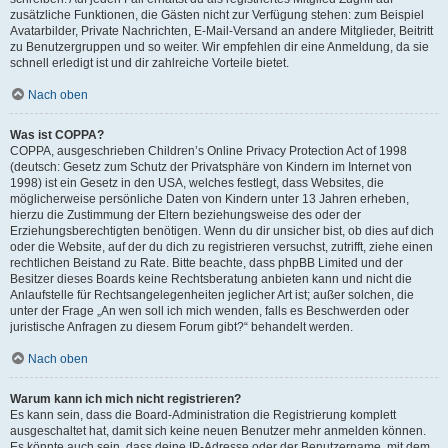
zusätzliche Funktionen, die Gästen nicht zur Verfügung stehen: zum Beispiel
Avatarbilder, Private Nachrichten, E-Mail-Versand an andere Mitglieder, Beitritt
zu Benutzergruppen und so weiter. Wir empfehlen dir eine Anmeldung, da sie
schnell erledigt ist und dir zahlreiche Vorteile bietet.
Nach oben
Was ist COPPA?
COPPA, ausgeschrieben Children’s Online Privacy Protection Act of 1998
(deutsch: Gesetz zum Schutz der Privatsphäre von Kindern im Internet von
1998) ist ein Gesetz in den USA, welches festlegt, dass Websites, die
möglicherweise persönliche Daten von Kindern unter 13 Jahren erheben,
hierzu die Zustimmung der Eltern beziehungsweise des oder der
Erziehungsberechtigten benötigen. Wenn du dir unsicher bist, ob dies auf dich
oder die Website, auf der du dich zu registrieren versuchst, zutrifft, ziehe einen
rechtlichen Beistand zu Rate. Bitte beachte, dass phpBB Limited und der
Besitzer dieses Boards keine Rechtsberatung anbieten kann und nicht die
Anlaufstelle für Rechtsangelegenheiten jeglicher Art ist; außer solchen, die
unter der Frage „An wen soll ich mich wenden, falls es Beschwerden oder
juristische Anfragen zu diesem Forum gibt?“ behandelt werden.
Nach oben
Warum kann ich mich nicht registrieren?
Es kann sein, dass die Board-Administration die Registrierung komplett
ausgeschaltet hat, damit sich keine neuen Benutzer mehr anmelden können.
Es könnte auch sein, dass deine IP-Adresse oder der Benutzername, mit dem