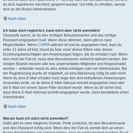
du dich registrieren möchtest, gesperrt wurden. Um Hilfe zu erhalten, wende
dich an die Board-Administration.
Nach oben
Ich habe mich registriert, kann mich aber nicht anmelden!
Überprüfe zuerst, ob du den richtigen Benutzernamen und das richtige
Passwort eingegeben hast. Wenn diese stimmen, dann gibt es zwei
Möglichkeiten. Wenn
COPPA
aktiviert ist und du angegeben hast, dass du
unter 13 Jahre alt bist, musst du bzw. einer deiner Eltern oder deiner
Erziehungsberechtigten den Anweisungen folgen, die du erhalten hast. Wenn
dies nicht der Fall ist, muss dein Benutzerkonto vielleicht aktiviert werden. Bei
einigen Boards müssen alle neu angemeldeten Mitglieder erst freigeschaltet
werden – entweder musst du dies selbst erledigen oder ein Administrator. Bei
der Registrierung wurde dir mitgeteilt, ob eine Aktivierung nötig ist oder nicht.
Wenn du eine E-Mail erhalten hast, folge den dort enthaltenen Anweisungen.
Ansonsten prüfe, ob du deine E-Mail-Adresse korrekt eingegeben hast oder
die E-Mail von einem Spam-Filter blockiert wurde. Wenn du dir sicher bist,
dass deine E-Mail-Adresse korrekt eingegeben wurde, dann kontaktiere einen
Administrator.
Nach oben
Warum kann ich mich nicht anmelden?
Dafür gibt es viele mögliche Gründe. Prüfe zunächst, ob dein Benutzername
und dein Passwort richtig sind. Wenn dies der Fall ist, wende dich an einen
Board-Administrator, um sicherzugehen, dass du nicht gesperrt wurdest. Es ist