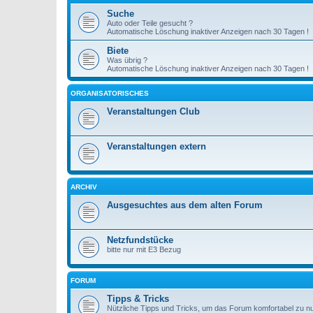
Suche
Auto oder Teile gesucht ?
Automatische Löschung inaktiver Anzeigen nach 30 Tagen !
Biete
Was übrig ?
Automatische Löschung inaktiver Anzeigen nach 30 Tagen !
ORGANISATORISCHES
Veranstaltungen Club
Veranstaltungen extern
ARCHIV
Ausgesuchtes aus dem alten Forum
Netzfundstücke
bitte nur mit E3 Bezug
FORUM
Tipps & Tricks
Nützliche Tipps und Tricks, um das Forum komfortabel zu n