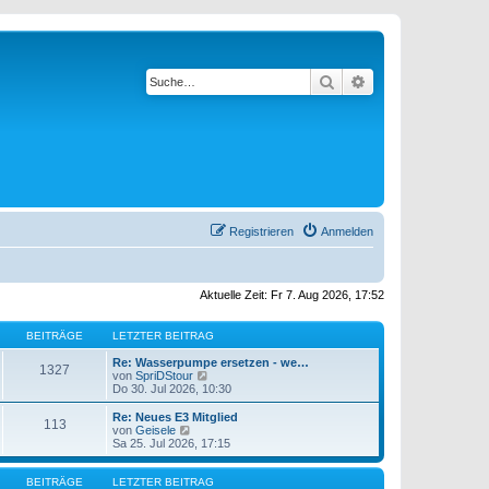
Suche
Erweiterte Suche
Registrieren
Anmelden
Aktuelle Zeit: Fr 7. Aug 2026, 17:52
BEITRÄGE
LETZTER BEITRAG
Re: Wasserpumpe ersetzen - we…
1327
N
von
SpriDStour
e
Do 30. Jul 2026, 10:30
u
e
Re: Neues E3 Mitglied
113
s
N
von
Geisele
t
e
Sa 25. Jul 2026, 17:15
e
u
r
e
B
s
BEITRÄGE
LETZTER BEITRAG