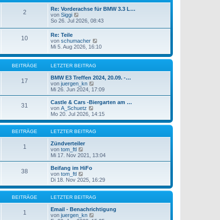
e
t
i
e
Re: Vorderachse für BMW 3.3 L…
2
t
N
r
von
Siggi
r
e
B
So 26. Jul 2026, 08:43
a
u
e
g
e
i
Re: Teile
10
s
t
N
von
schumacher
t
r
e
Mi 5. Aug 2026, 16:10
e
a
u
r
g
e
B
s
BEITRÄGE
LETZTER BEITRAG
e
t
i
e
BMW E3 Treffen 2024, 20.09. -…
t
17
r
N
von
juergen_kn
r
B
e
Mi 26. Jun 2024, 17:09
a
e
u
g
i
e
Castle & Cars -Biergarten am …
31
t
s
N
von
A_Schuetz
r
t
e
Mo 20. Jul 2026, 14:15
a
e
u
g
r
e
B
s
BEITRÄGE
LETZTER BEITRAG
e
t
i
e
Zündverteiler
1
t
N
r
von
tom_ftl
r
e
B
Mi 17. Nov 2021, 13:04
a
u
e
g
e
i
Beifang im HiFo
38
s
t
N
von
tom_ftl
t
r
e
Di 18. Nov 2025, 16:29
e
a
u
r
g
e
B
s
BEITRÄGE
LETZTER BEITRAG
e
t
i
e
Email - Benachrichtigung
1
t
r
N
von
juergen_kn
r