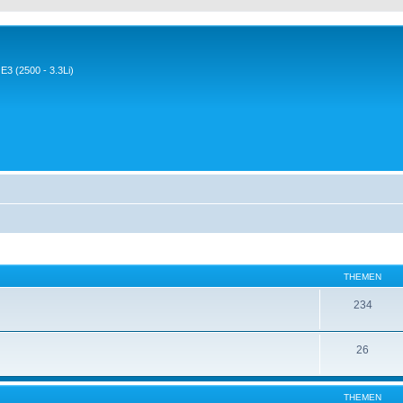
3 (2500 - 3.3Li)
THEMEN
234
26
THEMEN