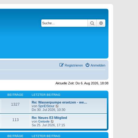
Suche
Erweiterte Suche
Registrieren
Anmelden
Aktuelle Zeit: Do 6. Aug 2026, 18:08
BEITRÄGE
LETZTER BEITRAG
Re: Wasserpumpe ersetzen - we…
1327
N
von
SpriDStour
e
Do 30. Jul 2026, 10:30
u
e
Re: Neues E3 Mitglied
113
s
N
von
Geisele
t
e
Sa 25. Jul 2026, 17:15
e
u
r
e
B
s
BEITRÄGE
LETZTER BEITRAG