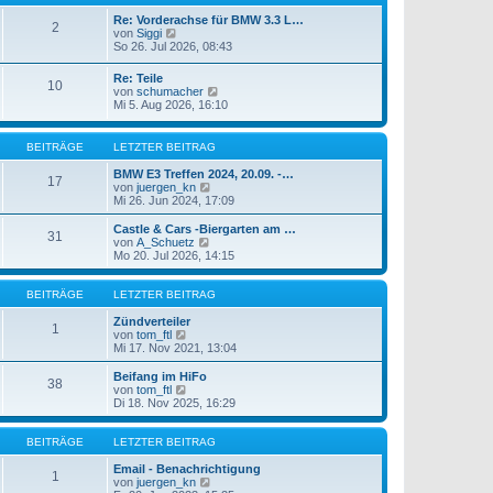
e
t
i
e
Re: Vorderachse für BMW 3.3 L…
2
t
N
r
von
Siggi
r
e
B
So 26. Jul 2026, 08:43
a
u
e
g
e
i
Re: Teile
10
s
t
N
von
schumacher
t
r
e
Mi 5. Aug 2026, 16:10
e
a
u
r
g
e
B
s
BEITRÄGE
LETZTER BEITRAG
e
t
i
e
BMW E3 Treffen 2024, 20.09. -…
t
17
r
N
von
juergen_kn
r
B
e
Mi 26. Jun 2024, 17:09
a
e
u
g
i
e
Castle & Cars -Biergarten am …
31
t
s
N
von
A_Schuetz
r
t
e
Mo 20. Jul 2026, 14:15
a
e
u
g
r
e
B
s
BEITRÄGE
LETZTER BEITRAG
e
t
i
e
Zündverteiler
1
t
N
r
von
tom_ftl
r
e
B
Mi 17. Nov 2021, 13:04
a
u
e
g
e
i
Beifang im HiFo
38
s
t
N
von
tom_ftl
t
r
e
Di 18. Nov 2025, 16:29
e
a
u
r
g
e
B
s
BEITRÄGE
LETZTER BEITRAG
e
t
i
e
Email - Benachrichtigung
1
t
r
N
von
juergen_kn
r