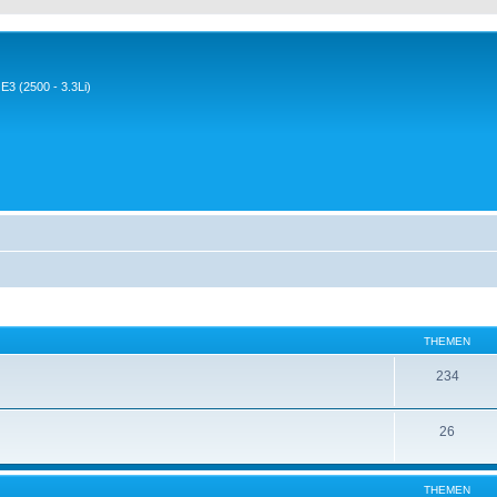
3 (2500 - 3.3Li)
THEMEN
234
26
THEMEN