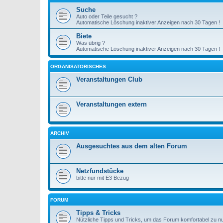
Suche
Auto oder Teile gesucht ?
Automatische Löschung inaktiver Anzeigen nach 30 Tagen !
Biete
Was übrig ?
Automatische Löschung inaktiver Anzeigen nach 30 Tagen !
ORGANISATORISCHES
Veranstaltungen Club
Veranstaltungen extern
ARCHIV
Ausgesuchtes aus dem alten Forum
Netzfundstücke
bitte nur mit E3 Bezug
FORUM
Tipps & Tricks
Nützliche Tipps und Tricks, um das Forum komfortabel zu n