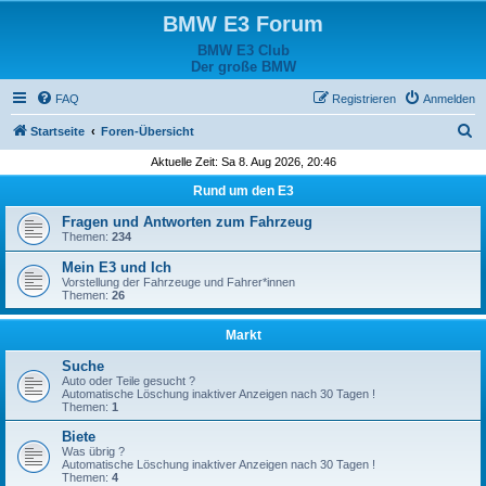
BMW E3 Forum
BMW E3 Club
Der große BMW
FAQ
Registrieren
Anmelden
S
Startseite
Foren-Übersicht
u
Aktuelle Zeit: Sa 8. Aug 2026, 20:46
c
Rund um den E3
h
Fragen und Antworten zum Fahrzeug
e
Themen:
234
Mein E3 und Ich
Vorstellung der Fahrzeuge und Fahrer*innen
Themen:
26
Markt
Suche
Auto oder Teile gesucht ?
Automatische Löschung inaktiver Anzeigen nach 30 Tagen !
Themen:
1
Biete
Was übrig ?
Automatische Löschung inaktiver Anzeigen nach 30 Tagen !
Themen:
4