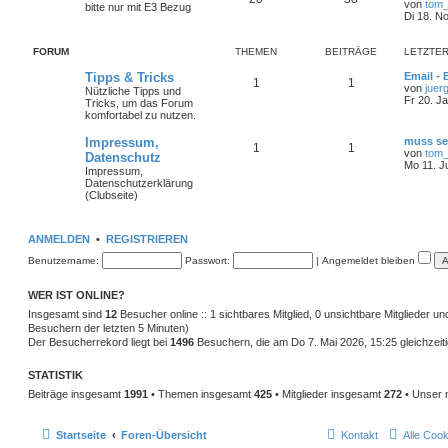
von
tom_f
bitte nur mit E3 Bezug
Di 18. N
FORUM
THEMEN
BEITRÄGE
LETZTER
Tipps & Tricks
Email -
1
1
von
juer
Nützliche Tipps und
Fr 20. J
Tricks, um das Forum
komfortabel zu nutzen.
Impressum,
muss se
1
1
von
tom_f
Datenschutz
Mo 11. J
Impressum,
Datenschutzerklärung
(Clubseite)
ANMELDEN
•
REGISTRIEREN
Benutzername:
Passwort:
|
Angemeldet bleiben
WER IST ONLINE?
Insgesamt sind
12
Besucher online :: 1 sichtbares Mitglied, 0 unsichtbare Mitglieder u
Besuchern der letzten 5 Minuten)
Der Besucherrekord liegt bei
1496
Besuchern, die am Do 7. Mai 2026, 15:25 gleichzeiti
STATISTIK
Beiträge insgesamt
1991
• Themen insgesamt
425
• Mitglieder insgesamt
272
• Unser 
Startseite
Foren-Übersicht
Kontakt
Alle Coo