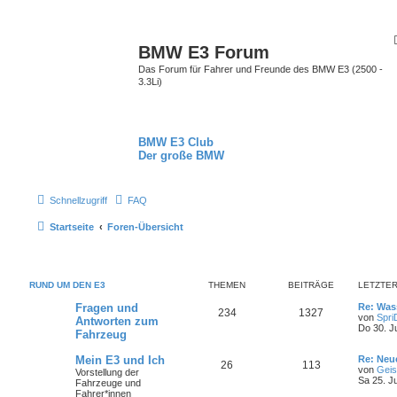
BMW E3 Forum
Das Forum für Fahrer und Freunde des BMW E3 (2500 -
3.3Li)
BMW E3 Club
Der große BMW
Schnellzugriff
FAQ
Startseite
Foren-Übersicht
RUND UM DEN E3
THEMEN
BEITRÄGE
LETZTER
Fragen und
Re: Was
234
1327
von
Spri
Antworten zum
Do 30. J
Fahrzeug
Mein E3 und Ich
Re: Neue
26
113
von
Geis
Vorstellung der
Sa 25. J
Fahrzeuge und
Fahrer*innen