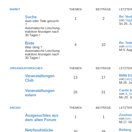
MARKT
THEMEN
BEITRÄGE
LETZTER
Suche
Re: Vor
1
2
von
Siggi
Auto oder Teile gesucht
So 26. J
?
Automatische Löschung
inaktiver Anzeigen nach
30 Tagen !
Biete
Re: Teil
4
10
von
sch
Was übrig ?
Mi 5. Au
Automatische Löschung
inaktiver Anzeigen nach
30 Tagen !
ORGANISATORISCHES
THEMEN
BEITRÄGE
LETZTER
Veranstaltungen
BMW E3 T
13
17
von
juer
Club
Mi 26. J
Veranstaltungen
Castle 
26
31
von
A_S
extern
Mo 20. J
ARCHIV
THEMEN
BEITRÄGE
LETZTER
Ausgesuchtes aus
Zündvert
1
1
von
tom_f
dem alten Forum
Mi 17. N
Netzfundstücke
Beifang
20
38