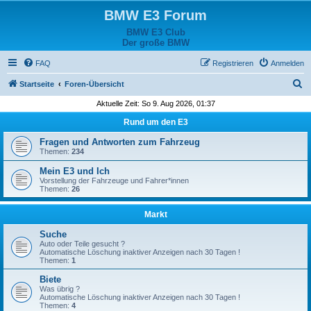
BMW E3 Forum
BMW E3 Club
Der große BMW
FAQ
Registrieren
Anmelden
S
Startseite
Foren-Übersicht
u
Aktuelle Zeit: So 9. Aug 2026, 01:37
c
Rund um den E3
h
Fragen und Antworten zum Fahrzeug
e
Themen:
234
Mein E3 und Ich
Vorstellung der Fahrzeuge und Fahrer*innen
Themen:
26
Markt
Suche
Auto oder Teile gesucht ?
Automatische Löschung inaktiver Anzeigen nach 30 Tagen !
Themen:
1
Biete
Was übrig ?
Automatische Löschung inaktiver Anzeigen nach 30 Tagen !
Themen:
4