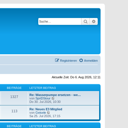
Suche
Erweiterte Suche
Registrieren
Anmelden
Aktuelle Zeit: Do 6. Aug 2026, 12:11
BEITRÄGE
LETZTER BEITRAG
Re: Wasserpumpe ersetzen - we…
1327
N
von
SpriDStour
e
Do 30. Jul 2026, 10:30
u
e
Re: Neues E3 Mitglied
113
s
N
von
Geisele
t
e
Sa 25. Jul 2026, 17:15
e
u
r
e
B
s
BEITRÄGE
LETZTER BEITRAG