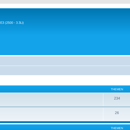
3 (2500 - 3.3Li)
THEMEN
234
26
THEMEN