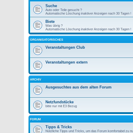
Suche
Auto oder Teile gesucht ?
Automatische Löschung inaktiver Anzeigen nach 30 Tagen !
Biete
Was übrig ?
Automatische Löschung inaktiver Anzeigen nach 30 Tagen !
ORGANISATORISCHES
Veranstaltungen Club
Veranstaltungen extern
ARCHIV
Ausgesuchtes aus dem alten Forum
Netzfundstücke
bitte nur mit E3 Bezug
FORUM
Tipps & Tricks
Nützliche Tipps und Tricks, um das Forum komfortabel zu n