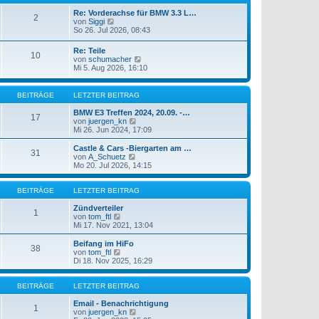
e
t
i
e
Re: Vorderachse für BMW 3.3 L…
2
t
N
r
von
Siggi
r
e
B
So 26. Jul 2026, 08:43
a
u
e
g
e
i
Re: Teile
10
s
t
N
von
schumacher
t
r
e
Mi 5. Aug 2026, 16:10
e
a
u
r
g
e
B
s
BEITRÄGE
LETZTER BEITRAG
e
t
i
e
BMW E3 Treffen 2024, 20.09. -…
t
17
r
N
von
juergen_kn
r
B
e
Mi 26. Jun 2024, 17:09
a
e
u
g
i
e
Castle & Cars -Biergarten am …
31
t
s
N
von
A_Schuetz
r
t
e
Mo 20. Jul 2026, 14:15
a
e
u
g
r
e
B
s
BEITRÄGE
LETZTER BEITRAG
e
t
i
e
Zündverteiler
1
t
N
r
von
tom_ftl
r
e
B
Mi 17. Nov 2021, 13:04
a
u
e
g
e
i
Beifang im HiFo
38
s
t
N
von
tom_ftl
t
r
e
Di 18. Nov 2025, 16:29
e
a
u
r
g
e
B
s
BEITRÄGE
LETZTER BEITRAG
e
t
i
e
Email - Benachrichtigung
1
t
r
N
von
juergen_kn
r