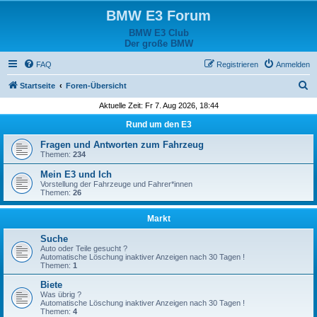
BMW E3 Forum
BMW E3 Club
Der große BMW
FAQ
Registrieren
Anmelden
S
Startseite
Foren-Übersicht
u
Aktuelle Zeit: Fr 7. Aug 2026, 18:44
c
Rund um den E3
h
Fragen und Antworten zum Fahrzeug
e
Themen:
234
Mein E3 und Ich
Vorstellung der Fahrzeuge und Fahrer*innen
Themen:
26
Markt
Suche
Auto oder Teile gesucht ?
Automatische Löschung inaktiver Anzeigen nach 30 Tagen !
Themen:
1
Biete
Was übrig ?
Automatische Löschung inaktiver Anzeigen nach 30 Tagen !
Themen:
4