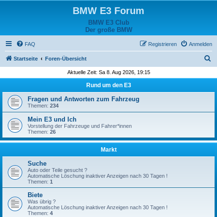
BMW E3 Forum
BMW E3 Club
Der große BMW
FAQ
Registrieren
Anmelden
S
Startseite
Foren-Übersicht
u
Aktuelle Zeit: Sa 8. Aug 2026, 19:15
c
Rund um den E3
h
Fragen und Antworten zum Fahrzeug
e
Themen:
234
Mein E3 und Ich
Vorstellung der Fahrzeuge und Fahrer*innen
Themen:
26
Markt
Suche
Auto oder Teile gesucht ?
Automatische Löschung inaktiver Anzeigen nach 30 Tagen !
Themen:
1
Biete
Was übrig ?
Automatische Löschung inaktiver Anzeigen nach 30 Tagen !
Themen:
4