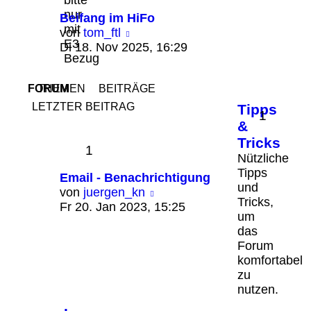
bitte
nur
Beifang im HiFo
mit
Neuester
von
tom_ftl
E3
Beitrag
Di 18. Nov 2025, 16:29
Bezug
FORUM
THEMEN
BEITRÄGE
LETZTER BEITRAG
Tipps
1
&
Tricks
1
Nützliche
Tipps
Email - Benachrichtigung
und
Neuester
von
juergen_kn
Tricks,
Beitrag
Fr 20. Jan 2023, 15:25
um
das
Forum
komfortabel
zu
nutzen.