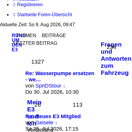
Registrieren
Startseite
Foren-Übersicht
Aktuelle Zeit: So 9. Aug 2026, 09:47
RUND
THEMEN
BEITRÄGE
UM
LETZTER BEITRAG
Fragen
DEN
234
E3
und
Antworten
1327
zum
Fahrzeug
Re: Wasserpumpe ersetzen
- we…
Neuester
von
SpriDStour
Beitrag
Do 30. Jul 2026, 10:30
Mein
26
113
E3
und
Re: Neues E3 Mitglied
Neuester
von
Geisele
Ich
Beitrag
Sa 25. Jul 2026, 17:15
Vorstellung