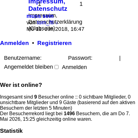
Impressum,
1
1
Datenschutz
Impressum,
muss sein
Datenschutzerklärung
Neuester
von
tom_ftl
(Clubseite)
Beitrag
Mo 11. Jun 2018, 16:47
Anmelden
•
Registrieren
Benutzername:
Passwort:
|
Angemeldet bleiben
Wer ist online?
Insgesamt sind
9
Besucher online :: 0 sichtbare Mitglieder, 0
unsichtbare Mitglieder und 9 Gäste (basierend auf den aktiven
Besuchern der letzten 5 Minuten)
Der Besucherrekord liegt bei
1496
Besuchern, die am Do 7.
Mai 2026, 15:25 gleichzeitig online waren.
Statistik