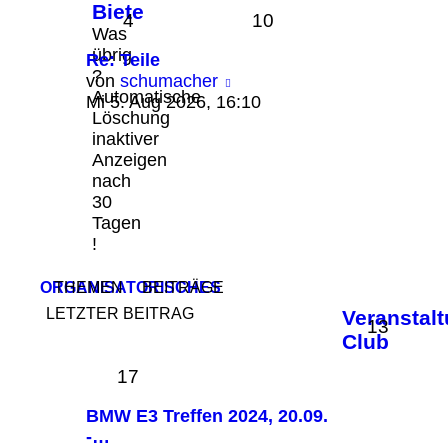
Biete
4
10
Was
übrig
Re: Teile
?
Neuester
von
schumacher
Automatische
Beitrag
Mi 5. Aug 2026, 16:10
Löschung
inaktiver
Anzeigen
nach
30
Tagen
!
ORGANISATORISCHES
THEMEN
BEITRÄGE
LETZTER BEITRAG
Veranstal
13
Club
17
BMW E3 Treffen 2024, 20.09.
-…