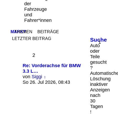
der
Fahrzeuge
und
Fahrer*innen
MARKT
THEMEN
BEITRÄGE
LETZTER BEITRAG
Suche
1
Auto
oder
2
Teile
gesucht
Re: Vorderachse für BMW
?
3.3 L…
Automatisch
Neuester
von
Siggi
Löschung
Beitrag
So 26. Jul 2026, 08:43
inaktiver
Anzeigen
nach
30
Tagen
!