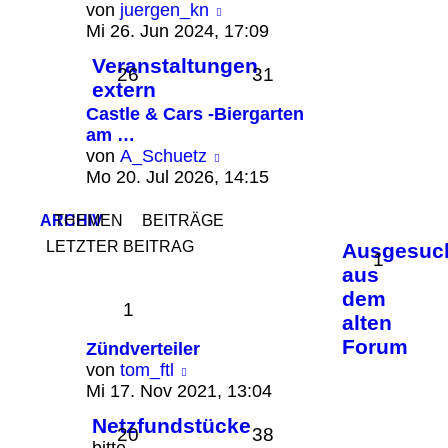
Neuester
von
juergen_kn
Beitrag
Mi 26. Jun 2024, 17:09
Veranstaltungen
26
31
extern
Castle & Cars -Biergarten
am …
Neuester
von
A_Schuetz
Beitrag
Mo 20. Jul 2026, 14:15
ARCHIV
THEMEN
BEITRÄGE
LETZTER BEITRAG
Ausgesuc
1
aus
dem
1
alten
Forum
Zündverteiler
Neuester
von
tom_ftl
Beitrag
Mi 17. Nov 2021, 13:04
Netzfundstücke
20
38