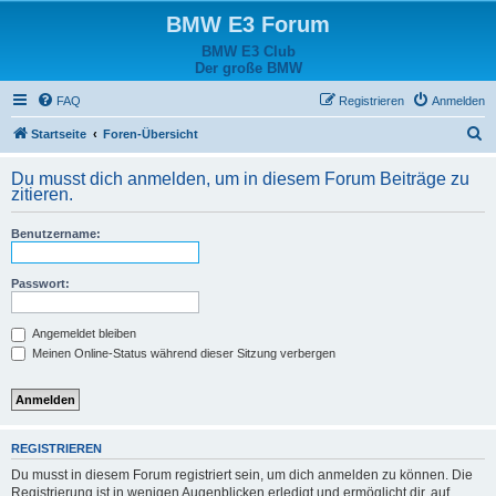
BMW E3 Forum
BMW E3 Club
Der große BMW
FAQ
Registrieren
Anmelden
S
Startseite
Foren-Übersicht
u
Du musst dich anmelden, um in diesem Forum Beiträge zu
c
zitieren.
h
Benutzername:
e
Passwort:
Angemeldet bleiben
Meinen Online-Status während dieser Sitzung verbergen
REGISTRIEREN
Du musst in diesem Forum registriert sein, um dich anmelden zu können. Die
Registrierung ist in wenigen Augenblicken erledigt und ermöglicht dir, auf