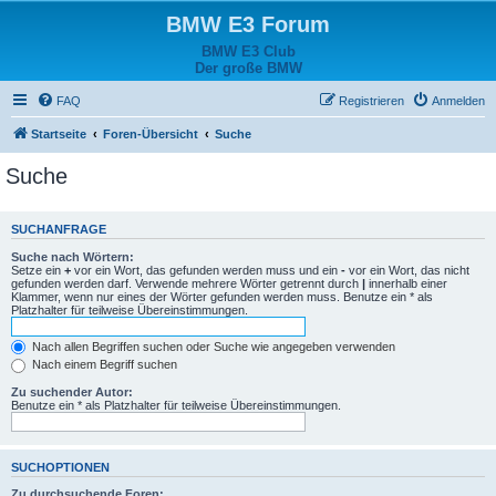
BMW E3 Forum
BMW E3 Club
Der große BMW
FAQ
Registrieren
Anmelden
Startseite
Foren-Übersicht
Suche
Suche
SUCHANFRAGE
Suche nach Wörtern:
Setze ein
+
vor ein Wort, das gefunden werden muss und ein
-
vor ein Wort, das nicht
gefunden werden darf. Verwende mehrere Wörter getrennt durch
|
innerhalb einer
Klammer, wenn nur eines der Wörter gefunden werden muss. Benutze ein * als
Platzhalter für teilweise Übereinstimmungen.
Nach allen Begriffen suchen oder Suche wie angegeben verwenden
Nach einem Begriff suchen
Zu suchender Autor:
Benutze ein * als Platzhalter für teilweise Übereinstimmungen.
SUCHOPTIONEN
Zu durchsuchende Foren: