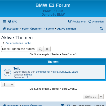
BMW E3 Forum
BMW E3 Club
Der große BMW
FAQ
Registrieren
Anmelden
S
Startseite
Foren-Übersicht
Suche
Aktive Themen
u
Aktive Themen
c
Zur erweiterten Suche
h
Suche
Erweiterte Suche
e
Die Suche ergab 1 Treffer • Seite
1
von
1
Themen
Teile
Letzter Beitrag von
schumacher
«
Mi 5. Aug 2026, 16:10
Verfasst in
Biete
Antworten:
2
Die Suche ergab 1 Treffer • Seite
1
von
1
Gehe zu
Startseite
Foren-Übersicht
Alle Zeiten sind
UTC+02:00