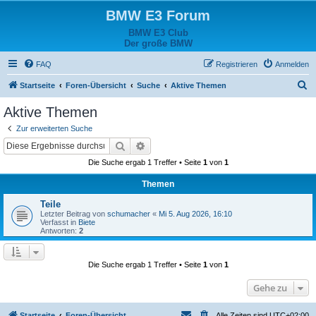
BMW E3 Forum
BMW E3 Club
Der große BMW
FAQ
Registrieren
Anmelden
S
Startseite
Foren-Übersicht
Suche
Aktive Themen
u
Aktive Themen
c
Zur erweiterten Suche
h
Suche
Erweiterte Suche
e
Die Suche ergab 1 Treffer • Seite
1
von
1
Themen
Teile
Letzter Beitrag von
schumacher
«
Mi 5. Aug 2026, 16:10
Verfasst in
Biete
Antworten:
2
Die Suche ergab 1 Treffer • Seite
1
von
1
Gehe zu
Startseite
Foren-Übersicht
Alle Zeiten sind
UTC+02:00