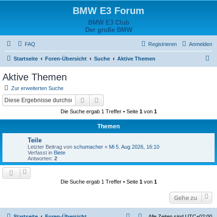
BMW E3 Forum
BMW E3 Club
Der große BMW
FAQ
Registrieren
Anmelden
S
Startseite
Foren-Übersicht
Suche
Aktive Themen
u
Aktive Themen
c
Zur erweiterten Suche
h
Suche
Erweiterte Suche
e
Die Suche ergab 1 Treffer • Seite
1
von
1
Themen
Teile
Letzter Beitrag von
schumacher
«
Mi 5. Aug 2026, 16:10
Verfasst in
Biete
Antworten:
2
Die Suche ergab 1 Treffer • Seite
1
von
1
Gehe zu
Startseite
Foren-Übersicht
Alle Zeiten sind
UTC+02:00