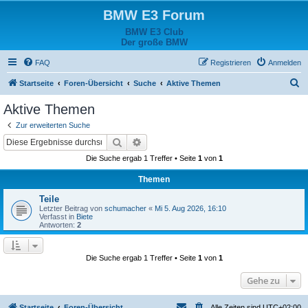
BMW E3 Forum
BMW E3 Club
Der große BMW
FAQ
Registrieren
Anmelden
S
Startseite
Foren-Übersicht
Suche
Aktive Themen
u
Aktive Themen
c
Zur erweiterten Suche
h
Suche
Erweiterte Suche
e
Die Suche ergab 1 Treffer • Seite
1
von
1
Themen
Teile
Letzter Beitrag von
schumacher
«
Mi 5. Aug 2026, 16:10
Verfasst in
Biete
Antworten:
2
Die Suche ergab 1 Treffer • Seite
1
von
1
Gehe zu
Startseite
Foren-Übersicht
Alle Zeiten sind
UTC+02:00