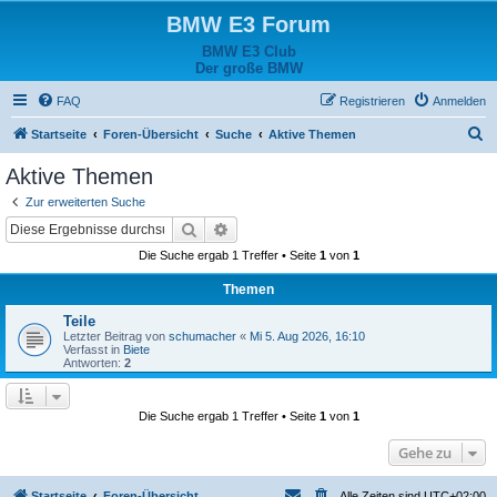
BMW E3 Forum
BMW E3 Club
Der große BMW
FAQ
Registrieren
Anmelden
S
Startseite
Foren-Übersicht
Suche
Aktive Themen
u
Aktive Themen
c
Zur erweiterten Suche
h
Suche
Erweiterte Suche
e
Die Suche ergab 1 Treffer • Seite
1
von
1
Themen
Teile
Letzter Beitrag von
schumacher
«
Mi 5. Aug 2026, 16:10
Verfasst in
Biete
Antworten:
2
Die Suche ergab 1 Treffer • Seite
1
von
1
Gehe zu
Startseite
Foren-Übersicht
Alle Zeiten sind
UTC+02:00