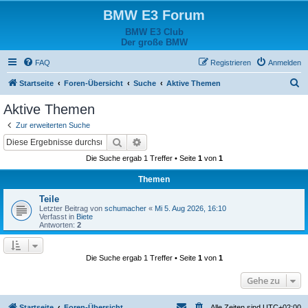
BMW E3 Forum
BMW E3 Club
Der große BMW
FAQ
Registrieren
Anmelden
S
Startseite
Foren-Übersicht
Suche
Aktive Themen
u
Aktive Themen
c
Zur erweiterten Suche
h
Suche
Erweiterte Suche
e
Die Suche ergab 1 Treffer • Seite
1
von
1
Themen
Teile
Letzter Beitrag von
schumacher
«
Mi 5. Aug 2026, 16:10
Verfasst in
Biete
Antworten:
2
Die Suche ergab 1 Treffer • Seite
1
von
1
Gehe zu
Startseite
Foren-Übersicht
Alle Zeiten sind
UTC+02:00