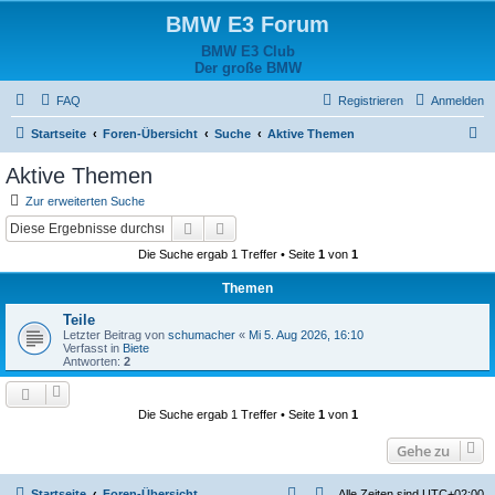
BMW E3 Forum
BMW E3 Club
Der große BMW
FAQ
Registrieren
Anmelden
S
Startseite
Foren-Übersicht
Suche
Aktive Themen
u
Aktive Themen
c
Zur erweiterten Suche
h
Suche
Erweiterte Suche
e
Die Suche ergab 1 Treffer • Seite
1
von
1
Themen
Teile
Letzter Beitrag von
schumacher
«
Mi 5. Aug 2026, 16:10
Verfasst in
Biete
Antworten:
2
Die Suche ergab 1 Treffer • Seite
1
von
1
Gehe zu
Startseite
Foren-Übersicht
Alle Zeiten sind
UTC+02:00