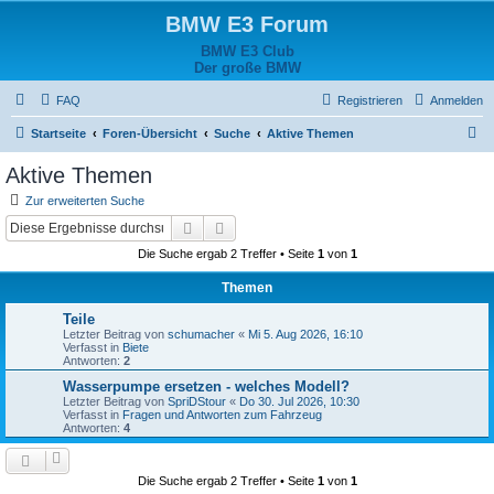
BMW E3 Forum
BMW E3 Club
Der große BMW
FAQ
Registrieren
Anmelden
S
Startseite
Foren-Übersicht
Suche
Aktive Themen
u
Aktive Themen
c
Zur erweiterten Suche
h
Suche
Erweiterte Suche
e
Die Suche ergab 2 Treffer • Seite
1
von
1
Themen
Teile
Letzter Beitrag von
schumacher
«
Mi 5. Aug 2026, 16:10
Verfasst in
Biete
Antworten:
2
Wasserpumpe ersetzen - welches Modell?
Letzter Beitrag von
SpriDStour
«
Do 30. Jul 2026, 10:30
Verfasst in
Fragen und Antworten zum Fahrzeug
Antworten:
4
Die Suche ergab 2 Treffer • Seite
1
von
1