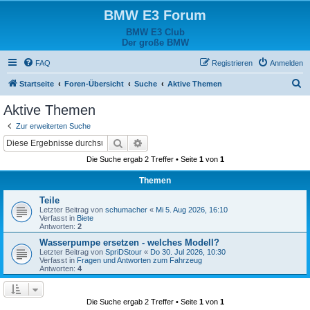
BMW E3 Forum
BMW E3 Club
Der große BMW
FAQ
Registrieren
Anmelden
S
Startseite
Foren-Übersicht
Suche
Aktive Themen
u
Aktive Themen
c
Zur erweiterten Suche
h
Suche
Erweiterte Suche
e
Die Suche ergab 2 Treffer • Seite
1
von
1
Themen
Teile
Letzter Beitrag von
schumacher
«
Mi 5. Aug 2026, 16:10
Verfasst in
Biete
Antworten:
2
Wasserpumpe ersetzen - welches Modell?
Letzter Beitrag von
SpriDStour
«
Do 30. Jul 2026, 10:30
Verfasst in
Fragen und Antworten zum Fahrzeug
Antworten:
4
Die Suche ergab 2 Treffer • Seite
1
von
1