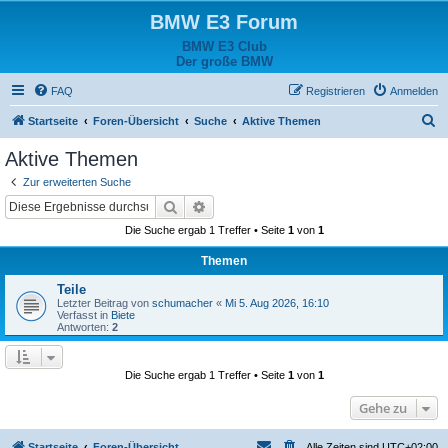
BMW E3 Forum
BMW E3 Club
Der große BMW
FAQ
Registrieren
Anmelden
S
Startseite
Foren-Übersicht
Suche
Aktive Themen
u
Aktive Themen
c
Zur erweiterten Suche
h
Suche
Erweiterte Suche
e
Die Suche ergab 1 Treffer • Seite
1
von
1
Themen
Teile
Letzter Beitrag von
schumacher
«
Mi 5. Aug 2026, 16:10
Verfasst in
Biete
Antworten:
2
Die Suche ergab 1 Treffer • Seite
1
von
1
Gehe zu
Startseite
Foren-Übersicht
Alle Zeiten sind
UTC+02:00