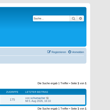
Suche
Erweiterte Suche
Registrieren
Anmelden
Die Suche ergab 1 Treffer • Seite
1
von
1
ZUGRIFFE
LETZTER BEITRAG
von
schumacher
175
Mi 5. Aug 2026, 16:10
Die Suche ergab 1 Treffer • Seite
1
von
1