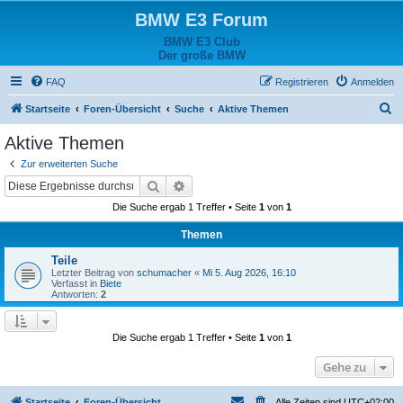
BMW E3 Forum
BMW E3 Club
Der große BMW
FAQ
Registrieren
Anmelden
S
Startseite
Foren-Übersicht
Suche
Aktive Themen
u
Aktive Themen
c
Zur erweiterten Suche
h
Suche
Erweiterte Suche
e
Die Suche ergab 1 Treffer • Seite
1
von
1
Themen
Teile
Letzter Beitrag von
schumacher
«
Mi 5. Aug 2026, 16:10
Verfasst in
Biete
Antworten:
2
Die Suche ergab 1 Treffer • Seite
1
von
1
Gehe zu
Startseite
Foren-Übersicht
Alle Zeiten sind
UTC+02:00