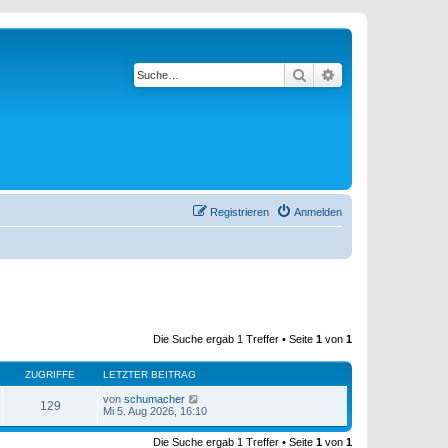
Suche
Erweiterte Suche
Registrieren
Anmelden
Die Suche ergab 1 Treffer • Seite
1
von
1
ZUGRIFFE
LETZTER BEITRAG
von
schumacher
129
Mi 5. Aug 2026, 16:10
Die Suche ergab 1 Treffer • Seite
1
von
1