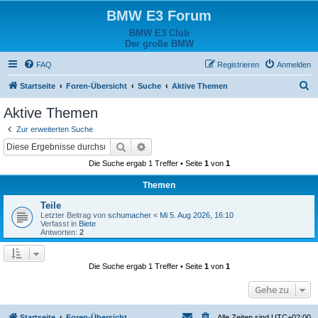
BMW E3 Forum
BMW E3 Club
Der große BMW
FAQ
Registrieren
Anmelden
S
Startseite
Foren-Übersicht
Suche
Aktive Themen
u
Aktive Themen
c
Zur erweiterten Suche
h
Suche
Erweiterte Suche
e
Die Suche ergab 1 Treffer • Seite
1
von
1
Themen
Teile
Letzter Beitrag von
schumacher
«
Mi 5. Aug 2026, 16:10
Verfasst in
Biete
Antworten:
2
Die Suche ergab 1 Treffer • Seite
1
von
1
Gehe zu
Startseite
Foren-Übersicht
Alle Zeiten sind
UTC+02:00