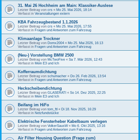
31. Mai 26 Hochheim am Main: Klassiker-Auslese
Letzter Beitrag von
crs
«
Mo 25. Mai 2026, 18:14
Verfasst in
Veranstaltungen extern
KBA Fahrzeugbestand 1.1.2026
Letzter Beitrag von
crs
«
Mo 25. Mai 2026, 17:55
Verfasst in
Fragen und Antworten zum Fahrzeug
Klimaanlage Trockner
Letzter Beitrag von
Domx2004
«
Mo 25. Mai 2026, 16:13
Verfasst in
Fragen und Antworten zum Fahrzeug
(Neu-) Vorstellung BMW 2500
Letzter Beitrag von
McTwoFive
«
Sa 7. Mär 2026, 12:43
Verfasst in
Mein E3 und Ich
Kofferraumdichtung
Letzter Beitrag von
schumacher
«
Do 26. Feb 2026, 13:54
Verfasst in
Fragen und Antworten zum Fahrzeug
Heckscheibendichtung
Letzter Beitrag von
GLASERATI
«
So 14. Dez 2025, 22:25
Verfasst in
Mein E3 und Ich
Beifang im HiFo
Letzter Beitrag von
tom_ftl
«
Di 18. Nov 2025, 16:29
Verfasst in
Netzfundstücke
Elektrische Fensterheber Kabelbaum verlegen
Letzter Beitrag von
VolkerSausW
«
Mo 6. Okt 2025, 13:16
Verfasst in
Fragen und Antworten zum Fahrzeug
Air Filter Housing Question (Frage zum)