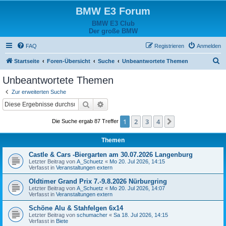
BMW E3 Forum
BMW E3 Club
Der große BMW
FAQ
Registrieren
Anmelden
S
Startseite
Foren-Übersicht
Suche
Unbeantwortete Themen
u
Unbeantwortete Themen
c
Zur erweiterten Suche
h
Suche
Erweiterte Suche
e
1
2
3
4
Nächste
Die Suche ergab 87 Treffer
Themen
Castle & Cars -Biergarten am 30.07.2026 Langenburg
Letzter Beitrag von
A_Schuetz
«
Mo 20. Jul 2026, 14:15
Verfasst in
Veranstaltungen extern
Oldtimer Grand Prix 7.-9.8.2026 Nürburgring
Letzter Beitrag von
A_Schuetz
«
Mo 20. Jul 2026, 14:07
Verfasst in
Veranstaltungen extern
Schöne Alu & Stahfelgen 6x14
Letzter Beitrag von
schumacher
«
Sa 18. Jul 2026, 14:15
Verfasst in
Biete