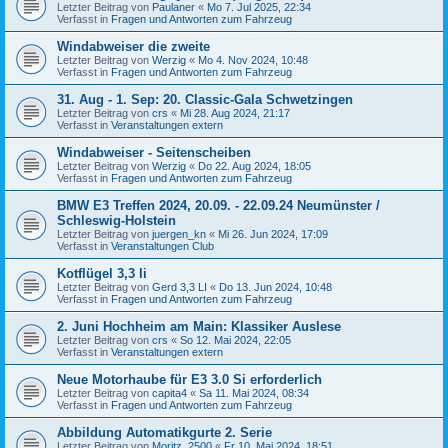
Letzter Beitrag von
Paulaner
«
Mo 7. Jul 2025, 22:34
Verfasst in
Fragen und Antworten zum Fahrzeug
Windabweiser die zweite
Letzter Beitrag von
Werzig
«
Mo 4. Nov 2024, 10:48
Verfasst in
Fragen und Antworten zum Fahrzeug
31. Aug - 1. Sep: 20. Classic-Gala Schwetzingen
Letzter Beitrag von
crs
«
Mi 28. Aug 2024, 21:17
Verfasst in
Veranstaltungen extern
Windabweiser - Seitenscheiben
Letzter Beitrag von
Werzig
«
Do 22. Aug 2024, 18:05
Verfasst in
Fragen und Antworten zum Fahrzeug
BMW E3 Treffen 2024, 20.09. - 22.09.24 Neumünster /
Schleswig-Holstein
Letzter Beitrag von
juergen_kn
«
Mi 26. Jun 2024, 17:09
Verfasst in
Veranstaltungen Club
Kotflügel 3,3 li
Letzter Beitrag von
Gerd 3,3 LI
«
Do 13. Jun 2024, 10:48
Verfasst in
Fragen und Antworten zum Fahrzeug
2. Juni Hochheim am Main: Klassiker Auslese
Letzter Beitrag von
crs
«
So 12. Mai 2024, 22:05
Verfasst in
Veranstaltungen extern
Neue Motorhaube für E3 3.0 Si erforderlich
Letzter Beitrag von
capita4
«
Sa 11. Mai 2024, 08:34
Verfasst in
Fragen und Antworten zum Fahrzeug
Abbildung Automatikgurte 2. Serie
Letzter Beitrag von
Moritz_2500
«
Fr 10. Mai 2024, 18:51