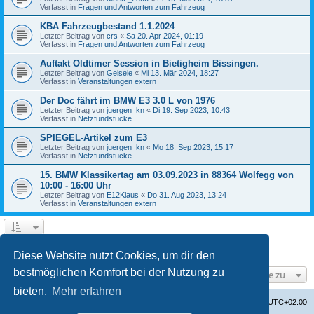
Verfasst in
Fragen und Antworten zum Fahrzeug
KBA Fahrzeugbestand 1.1.2024
Letzter Beitrag von
crs
«
Sa 20. Apr 2024, 01:19
Verfasst in
Fragen und Antworten zum Fahrzeug
Auftakt Oldtimer Session in Bietigheim Bissingen.
Letzter Beitrag von
Geisele
«
Mi 13. Mär 2024, 18:27
Verfasst in
Veranstaltungen extern
Der Doc fährt im BMW E3 3.0 L von 1976
Letzter Beitrag von
juergen_kn
«
Di 19. Sep 2023, 10:43
Verfasst in
Netzfundstücke
SPIEGEL-Artikel zum E3
Letzter Beitrag von
juergen_kn
«
Mo 18. Sep 2023, 15:17
Verfasst in
Netzfundstücke
15. BMW Klassikertag am 03.09.2023 in 88364 Wolfegg von
10:00 - 16:00 Uhr
Letzter Beitrag von
E12Klaus
«
Do 31. Aug 2023, 13:24
Verfasst in
Veranstaltungen extern
1
2
3
4
Nächste
Die Suche ergab 87 Treffer
Diese Website nutzt Cookies, um dir den
bestmöglichen Komfort bei der Nutzung zu
Gehe zu
bieten.
Mehr erfahren
Startseite
Foren-Übersicht
Alle Zeiten sind
UTC+02:00