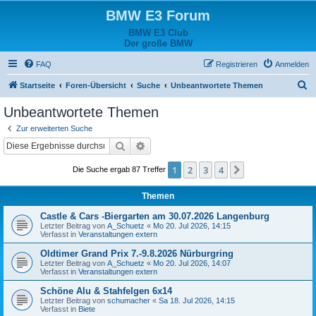
BMW E3 Forum
BMW E3 Club
Der große BMW
FAQ
Registrieren
Anmelden
S
Startseite
Foren-Übersicht
Suche
Unbeantwortete Themen
u
Unbeantwortete Themen
c
Zur erweiterten Suche
h
Suche
Erweiterte Suche
e
1
2
3
4
Nächste
Die Suche ergab 87 Treffer
Themen
Castle & Cars -Biergarten am 30.07.2026 Langenburg
Letzter Beitrag von
A_Schuetz
«
Mo 20. Jul 2026, 14:15
Verfasst in
Veranstaltungen extern
Oldtimer Grand Prix 7.-9.8.2026 Nürburgring
Letzter Beitrag von
A_Schuetz
«
Mo 20. Jul 2026, 14:07
Verfasst in
Veranstaltungen extern
Schöne Alu & Stahfelgen 6x14
Letzter Beitrag von
schumacher
«
Sa 18. Jul 2026, 14:15
Verfasst in
Biete