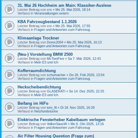
31. Mai 26 Hochheim am Main: Klassiker-Auslese
Letzter Beitrag von
crs
«
Mo 25. Mai 2026, 18:14
Verfasst in
Veranstaltungen extern
KBA Fahrzeugbestand 1.1.2026
Letzter Beitrag von
crs
«
Mo 25. Mai 2026, 17:55
Verfasst in
Fragen und Antworten zum Fahrzeug
Klimaanlage Trockner
Letzter Beitrag von
Domx2004
«
Mo 25. Mai 2026, 16:13
Verfasst in
Fragen und Antworten zum Fahrzeug
(Neu-) Vorstellung BMW 2500
Letzter Beitrag von
McTwoFive
«
Sa 7. Mär 2026, 12:43
Verfasst in
Mein E3 und Ich
Kofferraumdichtung
Letzter Beitrag von
schumacher
«
Do 26. Feb 2026, 13:54
Verfasst in
Fragen und Antworten zum Fahrzeug
Heckscheibendichtung
Letzter Beitrag von
GLASERATI
«
So 14. Dez 2025, 22:25
Verfasst in
Mein E3 und Ich
Beifang im HiFo
Letzter Beitrag von
tom_ftl
«
Di 18. Nov 2025, 16:29
Verfasst in
Netzfundstücke
Elektrische Fensterheber Kabelbaum verlegen
Letzter Beitrag von
VolkerSausW
«
Mo 6. Okt 2025, 13:16
Verfasst in
Fragen und Antworten zum Fahrzeug
Air Filter Housing Question (Frage zum)