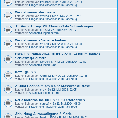
Letzter Beitrag von
Paulaner
«
Mo 7. Jul 2025, 22:34
Verfasst in
Fragen und Antworten zum Fahrzeug
Windabweiser die zweite
Letzter Beitrag von
Werzig
«
Mo 4. Nov 2024, 10:48
Verfasst in
Fragen und Antworten zum Fahrzeug
31. Aug - 1. Sep: 20. Classic-Gala Schwetzingen
Letzter Beitrag von
crs
«
Mi 28. Aug 2024, 21:17
Verfasst in
Veranstaltungen extern
Windabweiser - Seitenscheiben
Letzter Beitrag von
Werzig
«
Do 22. Aug 2024, 18:05
Verfasst in
Fragen und Antworten zum Fahrzeug
BMW E3 Treffen 2024, 20.09. - 22.09.24 Neumünster /
Schleswig-Holstein
Letzter Beitrag von
juergen_kn
«
Mi 26. Jun 2024, 17:09
Verfasst in
Veranstaltungen Club
Kotflügel 3,3 li
Letzter Beitrag von
Gerd 3,3 LI
«
Do 13. Jun 2024, 10:48
Verfasst in
Fragen und Antworten zum Fahrzeug
2. Juni Hochheim am Main: Klassiker Auslese
Letzter Beitrag von
crs
«
So 12. Mai 2024, 22:05
Verfasst in
Veranstaltungen extern
Neue Motorhaube für E3 3.0 Si erforderlich
Letzter Beitrag von
capita4
«
Sa 11. Mai 2024, 08:34
Verfasst in
Fragen und Antworten zum Fahrzeug
Abbildung Automatikgurte 2. Serie
Letzter Beitrag von
Moritz_2500
«
Fr 10. Mai 2024, 18:51