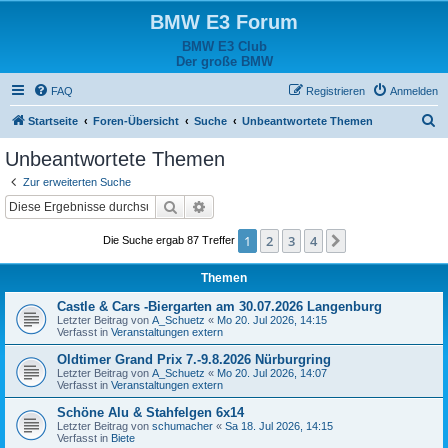
BMW E3 Forum
BMW E3 Club
Der große BMW
FAQ
Registrieren
Anmelden
S
Startseite
Foren-Übersicht
Suche
Unbeantwortete Themen
u
Unbeantwortete Themen
c
Zur erweiterten Suche
h
Suche
Erweiterte Suche
e
1
2
3
4
Nächste
Die Suche ergab 87 Treffer
Themen
Castle & Cars -Biergarten am 30.07.2026 Langenburg
Letzter Beitrag von
A_Schuetz
«
Mo 20. Jul 2026, 14:15
Verfasst in
Veranstaltungen extern
Oldtimer Grand Prix 7.-9.8.2026 Nürburgring
Letzter Beitrag von
A_Schuetz
«
Mo 20. Jul 2026, 14:07
Verfasst in
Veranstaltungen extern
Schöne Alu & Stahfelgen 6x14
Letzter Beitrag von
schumacher
«
Sa 18. Jul 2026, 14:15
Verfasst in
Biete