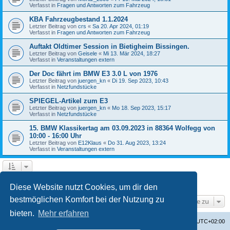
Verfasst in
Fragen und Antworten zum Fahrzeug
KBA Fahrzeugbestand 1.1.2024
Letzter Beitrag von
crs
«
Sa 20. Apr 2024, 01:19
Verfasst in
Fragen und Antworten zum Fahrzeug
Auftakt Oldtimer Session in Bietigheim Bissingen.
Letzter Beitrag von
Geisele
«
Mi 13. Mär 2024, 18:27
Verfasst in
Veranstaltungen extern
Der Doc fährt im BMW E3 3.0 L von 1976
Letzter Beitrag von
juergen_kn
«
Di 19. Sep 2023, 10:43
Verfasst in
Netzfundstücke
SPIEGEL-Artikel zum E3
Letzter Beitrag von
juergen_kn
«
Mo 18. Sep 2023, 15:17
Verfasst in
Netzfundstücke
15. BMW Klassikertag am 03.09.2023 in 88364 Wolfegg von
10:00 - 16:00 Uhr
Letzter Beitrag von
E12Klaus
«
Do 31. Aug 2023, 13:24
Verfasst in
Veranstaltungen extern
1
2
3
4
Nächste
Die Suche ergab 87 Treffer
Diese Website nutzt Cookies, um dir den
bestmöglichen Komfort bei der Nutzung zu
Gehe zu
bieten.
Mehr erfahren
Startseite
Foren-Übersicht
Alle Zeiten sind
UTC+02:00