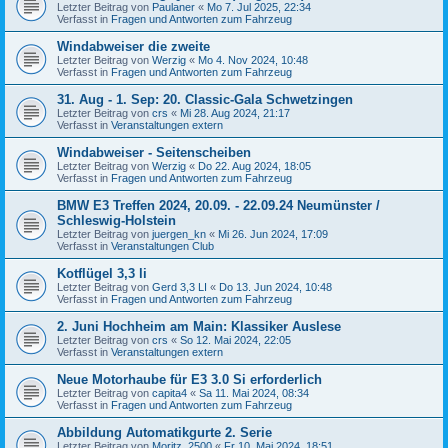
Letzter Beitrag von
Paulaner
«
Mo 7. Jul 2025, 22:34
Verfasst in
Fragen und Antworten zum Fahrzeug
Windabweiser die zweite
Letzter Beitrag von
Werzig
«
Mo 4. Nov 2024, 10:48
Verfasst in
Fragen und Antworten zum Fahrzeug
31. Aug - 1. Sep: 20. Classic-Gala Schwetzingen
Letzter Beitrag von
crs
«
Mi 28. Aug 2024, 21:17
Verfasst in
Veranstaltungen extern
Windabweiser - Seitenscheiben
Letzter Beitrag von
Werzig
«
Do 22. Aug 2024, 18:05
Verfasst in
Fragen und Antworten zum Fahrzeug
BMW E3 Treffen 2024, 20.09. - 22.09.24 Neumünster /
Schleswig-Holstein
Letzter Beitrag von
juergen_kn
«
Mi 26. Jun 2024, 17:09
Verfasst in
Veranstaltungen Club
Kotflügel 3,3 li
Letzter Beitrag von
Gerd 3,3 LI
«
Do 13. Jun 2024, 10:48
Verfasst in
Fragen und Antworten zum Fahrzeug
2. Juni Hochheim am Main: Klassiker Auslese
Letzter Beitrag von
crs
«
So 12. Mai 2024, 22:05
Verfasst in
Veranstaltungen extern
Neue Motorhaube für E3 3.0 Si erforderlich
Letzter Beitrag von
capita4
«
Sa 11. Mai 2024, 08:34
Verfasst in
Fragen und Antworten zum Fahrzeug
Abbildung Automatikgurte 2. Serie
Letzter Beitrag von
Moritz_2500
«
Fr 10. Mai 2024, 18:51