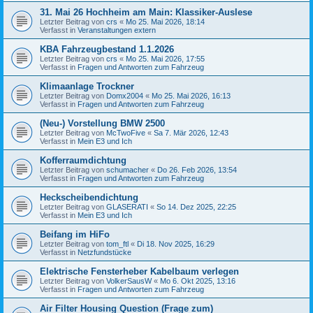
31. Mai 26 Hochheim am Main: Klassiker-Auslese
Letzter Beitrag von
crs
«
Mo 25. Mai 2026, 18:14
Verfasst in
Veranstaltungen extern
KBA Fahrzeugbestand 1.1.2026
Letzter Beitrag von
crs
«
Mo 25. Mai 2026, 17:55
Verfasst in
Fragen und Antworten zum Fahrzeug
Klimaanlage Trockner
Letzter Beitrag von
Domx2004
«
Mo 25. Mai 2026, 16:13
Verfasst in
Fragen und Antworten zum Fahrzeug
(Neu-) Vorstellung BMW 2500
Letzter Beitrag von
McTwoFive
«
Sa 7. Mär 2026, 12:43
Verfasst in
Mein E3 und Ich
Kofferraumdichtung
Letzter Beitrag von
schumacher
«
Do 26. Feb 2026, 13:54
Verfasst in
Fragen und Antworten zum Fahrzeug
Heckscheibendichtung
Letzter Beitrag von
GLASERATI
«
So 14. Dez 2025, 22:25
Verfasst in
Mein E3 und Ich
Beifang im HiFo
Letzter Beitrag von
tom_ftl
«
Di 18. Nov 2025, 16:29
Verfasst in
Netzfundstücke
Elektrische Fensterheber Kabelbaum verlegen
Letzter Beitrag von
VolkerSausW
«
Mo 6. Okt 2025, 13:16
Verfasst in
Fragen und Antworten zum Fahrzeug
Air Filter Housing Question (Frage zum)