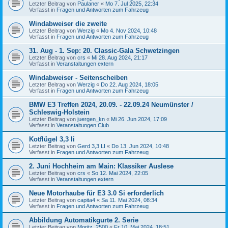
Letzter Beitrag von
Paulaner
«
Mo 7. Jul 2025, 22:34
Verfasst in
Fragen und Antworten zum Fahrzeug
Windabweiser die zweite
Letzter Beitrag von
Werzig
«
Mo 4. Nov 2024, 10:48
Verfasst in
Fragen und Antworten zum Fahrzeug
31. Aug - 1. Sep: 20. Classic-Gala Schwetzingen
Letzter Beitrag von
crs
«
Mi 28. Aug 2024, 21:17
Verfasst in
Veranstaltungen extern
Windabweiser - Seitenscheiben
Letzter Beitrag von
Werzig
«
Do 22. Aug 2024, 18:05
Verfasst in
Fragen und Antworten zum Fahrzeug
BMW E3 Treffen 2024, 20.09. - 22.09.24 Neumünster /
Schleswig-Holstein
Letzter Beitrag von
juergen_kn
«
Mi 26. Jun 2024, 17:09
Verfasst in
Veranstaltungen Club
Kotflügel 3,3 li
Letzter Beitrag von
Gerd 3,3 LI
«
Do 13. Jun 2024, 10:48
Verfasst in
Fragen und Antworten zum Fahrzeug
2. Juni Hochheim am Main: Klassiker Auslese
Letzter Beitrag von
crs
«
So 12. Mai 2024, 22:05
Verfasst in
Veranstaltungen extern
Neue Motorhaube für E3 3.0 Si erforderlich
Letzter Beitrag von
capita4
«
Sa 11. Mai 2024, 08:34
Verfasst in
Fragen und Antworten zum Fahrzeug
Abbildung Automatikgurte 2. Serie
Letzter Beitrag von
Moritz_2500
«
Fr 10. Mai 2024, 18:51