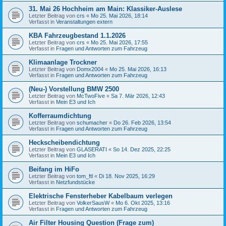
31. Mai 26 Hochheim am Main: Klassiker-Auslese
Letzter Beitrag von
crs
«
Mo 25. Mai 2026, 18:14
Verfasst in
Veranstaltungen extern
KBA Fahrzeugbestand 1.1.2026
Letzter Beitrag von
crs
«
Mo 25. Mai 2026, 17:55
Verfasst in
Fragen und Antworten zum Fahrzeug
Klimaanlage Trockner
Letzter Beitrag von
Domx2004
«
Mo 25. Mai 2026, 16:13
Verfasst in
Fragen und Antworten zum Fahrzeug
(Neu-) Vorstellung BMW 2500
Letzter Beitrag von
McTwoFive
«
Sa 7. Mär 2026, 12:43
Verfasst in
Mein E3 und Ich
Kofferraumdichtung
Letzter Beitrag von
schumacher
«
Do 26. Feb 2026, 13:54
Verfasst in
Fragen und Antworten zum Fahrzeug
Heckscheibendichtung
Letzter Beitrag von
GLASERATI
«
So 14. Dez 2025, 22:25
Verfasst in
Mein E3 und Ich
Beifang im HiFo
Letzter Beitrag von
tom_ftl
«
Di 18. Nov 2025, 16:29
Verfasst in
Netzfundstücke
Elektrische Fensterheber Kabelbaum verlegen
Letzter Beitrag von
VolkerSausW
«
Mo 6. Okt 2025, 13:16
Verfasst in
Fragen und Antworten zum Fahrzeug
Air Filter Housing Question (Frage zum)