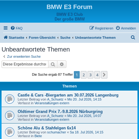
BMW E3 Forum
BMW E3 Club
Der große BMW
FAQ
Registrieren
Anmelden
S
Startseite
Foren-Übersicht
Suche
Unbeantwortete Themen
u
Unbeantwortete Themen
c
Zur erweiterten Suche
h
Suche
Erweiterte Suche
e
1
2
3
4
Nächste
Die Suche ergab 87 Treffer
Themen
Castle & Cars -Biergarten am 30.07.2026 Langenburg
Letzter Beitrag von
A_Schuetz
«
Mo 20. Jul 2026, 14:15
Verfasst in
Veranstaltungen extern
Oldtimer Grand Prix 7.-9.8.2026 Nürburgring
Letzter Beitrag von
A_Schuetz
«
Mo 20. Jul 2026, 14:07
Verfasst in
Veranstaltungen extern
Schöne Alu & Stahfelgen 6x14
Letzter Beitrag von
schumacher
«
Sa 18. Jul 2026, 14:15
Verfasst in
Biete