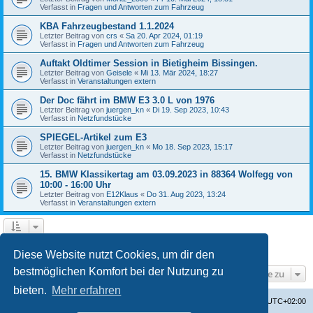
Verfasst in
Fragen und Antworten zum Fahrzeug
KBA Fahrzeugbestand 1.1.2024
Letzter Beitrag von
crs
«
Sa 20. Apr 2024, 01:19
Verfasst in
Fragen und Antworten zum Fahrzeug
Auftakt Oldtimer Session in Bietigheim Bissingen.
Letzter Beitrag von
Geisele
«
Mi 13. Mär 2024, 18:27
Verfasst in
Veranstaltungen extern
Der Doc fährt im BMW E3 3.0 L von 1976
Letzter Beitrag von
juergen_kn
«
Di 19. Sep 2023, 10:43
Verfasst in
Netzfundstücke
SPIEGEL-Artikel zum E3
Letzter Beitrag von
juergen_kn
«
Mo 18. Sep 2023, 15:17
Verfasst in
Netzfundstücke
15. BMW Klassikertag am 03.09.2023 in 88364 Wolfegg von
10:00 - 16:00 Uhr
Letzter Beitrag von
E12Klaus
«
Do 31. Aug 2023, 13:24
Verfasst in
Veranstaltungen extern
1
2
3
4
Nächste
Die Suche ergab 87 Treffer
Diese Website nutzt Cookies, um dir den
bestmöglichen Komfort bei der Nutzung zu
Gehe zu
bieten.
Mehr erfahren
Startseite
Foren-Übersicht
Alle Zeiten sind
UTC+02:00