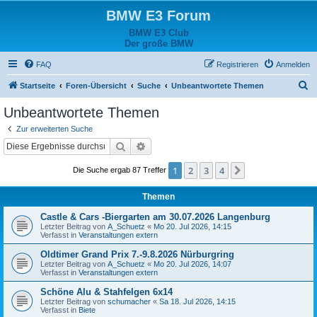
BMW E3 Forum
BMW E3 Club
Der große BMW
FAQ
Registrieren
Anmelden
S
Startseite
Foren-Übersicht
Suche
Unbeantwortete Themen
u
Unbeantwortete Themen
c
Zur erweiterten Suche
h
Suche
Erweiterte Suche
e
1
2
3
4
Nächste
Die Suche ergab 87 Treffer
Themen
Castle & Cars -Biergarten am 30.07.2026 Langenburg
Letzter Beitrag von
A_Schuetz
«
Mo 20. Jul 2026, 14:15
Verfasst in
Veranstaltungen extern
Oldtimer Grand Prix 7.-9.8.2026 Nürburgring
Letzter Beitrag von
A_Schuetz
«
Mo 20. Jul 2026, 14:07
Verfasst in
Veranstaltungen extern
Schöne Alu & Stahfelgen 6x14
Letzter Beitrag von
schumacher
«
Sa 18. Jul 2026, 14:15
Verfasst in
Biete