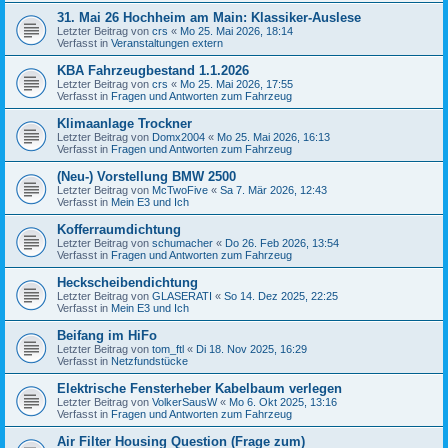
31. Mai 26 Hochheim am Main: Klassiker-Auslese
Letzter Beitrag von
crs
«
Mo 25. Mai 2026, 18:14
Verfasst in
Veranstaltungen extern
KBA Fahrzeugbestand 1.1.2026
Letzter Beitrag von
crs
«
Mo 25. Mai 2026, 17:55
Verfasst in
Fragen und Antworten zum Fahrzeug
Klimaanlage Trockner
Letzter Beitrag von
Domx2004
«
Mo 25. Mai 2026, 16:13
Verfasst in
Fragen und Antworten zum Fahrzeug
(Neu-) Vorstellung BMW 2500
Letzter Beitrag von
McTwoFive
«
Sa 7. Mär 2026, 12:43
Verfasst in
Mein E3 und Ich
Kofferraumdichtung
Letzter Beitrag von
schumacher
«
Do 26. Feb 2026, 13:54
Verfasst in
Fragen und Antworten zum Fahrzeug
Heckscheibendichtung
Letzter Beitrag von
GLASERATI
«
So 14. Dez 2025, 22:25
Verfasst in
Mein E3 und Ich
Beifang im HiFo
Letzter Beitrag von
tom_ftl
«
Di 18. Nov 2025, 16:29
Verfasst in
Netzfundstücke
Elektrische Fensterheber Kabelbaum verlegen
Letzter Beitrag von
VolkerSausW
«
Mo 6. Okt 2025, 13:16
Verfasst in
Fragen und Antworten zum Fahrzeug
Air Filter Housing Question (Frage zum)