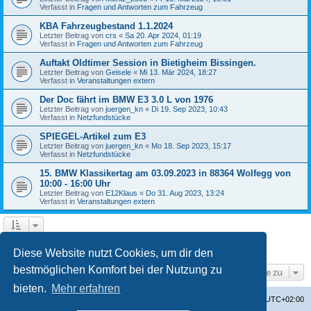
Verfasst in
Fragen und Antworten zum Fahrzeug
KBA Fahrzeugbestand 1.1.2024
Letzter Beitrag von
crs
«
Sa 20. Apr 2024, 01:19
Verfasst in
Fragen und Antworten zum Fahrzeug
Auftakt Oldtimer Session in Bietigheim Bissingen.
Letzter Beitrag von
Geisele
«
Mi 13. Mär 2024, 18:27
Verfasst in
Veranstaltungen extern
Der Doc fährt im BMW E3 3.0 L von 1976
Letzter Beitrag von
juergen_kn
«
Di 19. Sep 2023, 10:43
Verfasst in
Netzfundstücke
SPIEGEL-Artikel zum E3
Letzter Beitrag von
juergen_kn
«
Mo 18. Sep 2023, 15:17
Verfasst in
Netzfundstücke
15. BMW Klassikertag am 03.09.2023 in 88364 Wolfegg von
10:00 - 16:00 Uhr
Letzter Beitrag von
E12Klaus
«
Do 31. Aug 2023, 13:24
Verfasst in
Veranstaltungen extern
1
2
3
4
Nächste
Die Suche ergab 87 Treffer
Diese Website nutzt Cookies, um dir den
bestmöglichen Komfort bei der Nutzung zu
Gehe zu
bieten.
Mehr erfahren
Startseite
Foren-Übersicht
Alle Zeiten sind
UTC+02:00