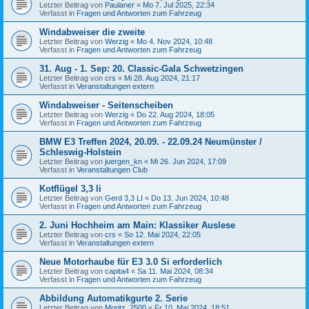
Letzter Beitrag von
Paulaner
«
Mo 7. Jul 2025, 22:34
Verfasst in
Fragen und Antworten zum Fahrzeug
Windabweiser die zweite
Letzter Beitrag von
Werzig
«
Mo 4. Nov 2024, 10:48
Verfasst in
Fragen und Antworten zum Fahrzeug
31. Aug - 1. Sep: 20. Classic-Gala Schwetzingen
Letzter Beitrag von
crs
«
Mi 28. Aug 2024, 21:17
Verfasst in
Veranstaltungen extern
Windabweiser - Seitenscheiben
Letzter Beitrag von
Werzig
«
Do 22. Aug 2024, 18:05
Verfasst in
Fragen und Antworten zum Fahrzeug
BMW E3 Treffen 2024, 20.09. - 22.09.24 Neumünster /
Schleswig-Holstein
Letzter Beitrag von
juergen_kn
«
Mi 26. Jun 2024, 17:09
Verfasst in
Veranstaltungen Club
Kotflügel 3,3 li
Letzter Beitrag von
Gerd 3,3 LI
«
Do 13. Jun 2024, 10:48
Verfasst in
Fragen und Antworten zum Fahrzeug
2. Juni Hochheim am Main: Klassiker Auslese
Letzter Beitrag von
crs
«
So 12. Mai 2024, 22:05
Verfasst in
Veranstaltungen extern
Neue Motorhaube für E3 3.0 Si erforderlich
Letzter Beitrag von
capita4
«
Sa 11. Mai 2024, 08:34
Verfasst in
Fragen und Antworten zum Fahrzeug
Abbildung Automatikgurte 2. Serie
Letzter Beitrag von
Moritz_2500
«
Fr 10. Mai 2024, 18:51