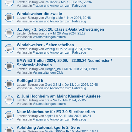
Letzter Beitrag von
Paulaner
«
Mo 7. Jul 2025, 22:34
Verfasst in
Fragen und Antworten zum Fahrzeug
Windabweiser die zweite
Letzter Beitrag von
Werzig
«
Mo 4. Nov 2024, 10:48
Verfasst in
Fragen und Antworten zum Fahrzeug
31. Aug - 1. Sep: 20. Classic-Gala Schwetzingen
Letzter Beitrag von
crs
«
Mi 28. Aug 2024, 21:17
Verfasst in
Veranstaltungen extern
Windabweiser - Seitenscheiben
Letzter Beitrag von
Werzig
«
Do 22. Aug 2024, 18:05
Verfasst in
Fragen und Antworten zum Fahrzeug
BMW E3 Treffen 2024, 20.09. - 22.09.24 Neumünster /
Schleswig-Holstein
Letzter Beitrag von
juergen_kn
«
Mi 26. Jun 2024, 17:09
Verfasst in
Veranstaltungen Club
Kotflügel 3,3 li
Letzter Beitrag von
Gerd 3,3 LI
«
Do 13. Jun 2024, 10:48
Verfasst in
Fragen und Antworten zum Fahrzeug
2. Juni Hochheim am Main: Klassiker Auslese
Letzter Beitrag von
crs
«
So 12. Mai 2024, 22:05
Verfasst in
Veranstaltungen extern
Neue Motorhaube für E3 3.0 Si erforderlich
Letzter Beitrag von
capita4
«
Sa 11. Mai 2024, 08:34
Verfasst in
Fragen und Antworten zum Fahrzeug
Abbildung Automatikgurte 2. Serie
Letzter Beitrag von
Moritz_2500
«
Fr 10. Mai 2024, 18:51