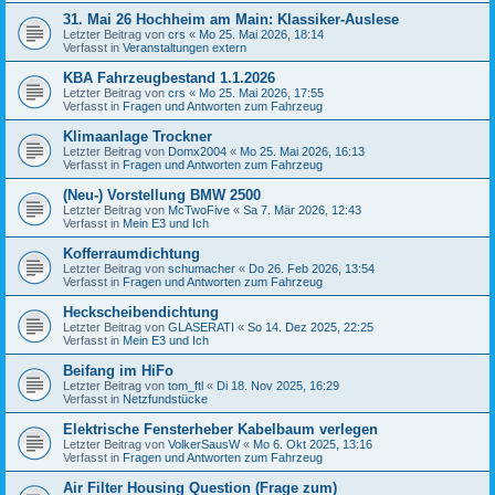
31. Mai 26 Hochheim am Main: Klassiker-Auslese
Letzter Beitrag von
crs
«
Mo 25. Mai 2026, 18:14
Verfasst in
Veranstaltungen extern
KBA Fahrzeugbestand 1.1.2026
Letzter Beitrag von
crs
«
Mo 25. Mai 2026, 17:55
Verfasst in
Fragen und Antworten zum Fahrzeug
Klimaanlage Trockner
Letzter Beitrag von
Domx2004
«
Mo 25. Mai 2026, 16:13
Verfasst in
Fragen und Antworten zum Fahrzeug
(Neu-) Vorstellung BMW 2500
Letzter Beitrag von
McTwoFive
«
Sa 7. Mär 2026, 12:43
Verfasst in
Mein E3 und Ich
Kofferraumdichtung
Letzter Beitrag von
schumacher
«
Do 26. Feb 2026, 13:54
Verfasst in
Fragen und Antworten zum Fahrzeug
Heckscheibendichtung
Letzter Beitrag von
GLASERATI
«
So 14. Dez 2025, 22:25
Verfasst in
Mein E3 und Ich
Beifang im HiFo
Letzter Beitrag von
tom_ftl
«
Di 18. Nov 2025, 16:29
Verfasst in
Netzfundstücke
Elektrische Fensterheber Kabelbaum verlegen
Letzter Beitrag von
VolkerSausW
«
Mo 6. Okt 2025, 13:16
Verfasst in
Fragen und Antworten zum Fahrzeug
Air Filter Housing Question (Frage zum)