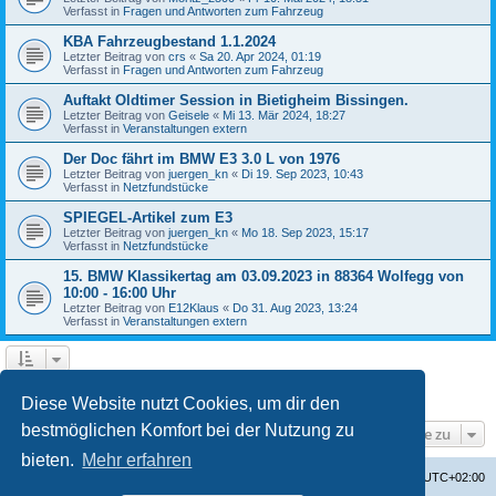
Verfasst in
Fragen und Antworten zum Fahrzeug
KBA Fahrzeugbestand 1.1.2024
Letzter Beitrag von
crs
«
Sa 20. Apr 2024, 01:19
Verfasst in
Fragen und Antworten zum Fahrzeug
Auftakt Oldtimer Session in Bietigheim Bissingen.
Letzter Beitrag von
Geisele
«
Mi 13. Mär 2024, 18:27
Verfasst in
Veranstaltungen extern
Der Doc fährt im BMW E3 3.0 L von 1976
Letzter Beitrag von
juergen_kn
«
Di 19. Sep 2023, 10:43
Verfasst in
Netzfundstücke
SPIEGEL-Artikel zum E3
Letzter Beitrag von
juergen_kn
«
Mo 18. Sep 2023, 15:17
Verfasst in
Netzfundstücke
15. BMW Klassikertag am 03.09.2023 in 88364 Wolfegg von
10:00 - 16:00 Uhr
Letzter Beitrag von
E12Klaus
«
Do 31. Aug 2023, 13:24
Verfasst in
Veranstaltungen extern
1
2
3
4
Nächste
Die Suche ergab 87 Treffer
Diese Website nutzt Cookies, um dir den
bestmöglichen Komfort bei der Nutzung zu
Gehe zu
bieten.
Mehr erfahren
Startseite
Foren-Übersicht
Alle Zeiten sind
UTC+02:00