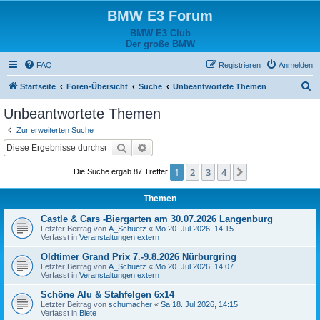
BMW E3 Forum
BMW E3 Club
Der große BMW
FAQ
Registrieren
Anmelden
S
Startseite
Foren-Übersicht
Suche
Unbeantwortete Themen
u
Unbeantwortete Themen
c
Zur erweiterten Suche
h
Suche
Erweiterte Suche
e
1
2
3
4
Nächste
Die Suche ergab 87 Treffer
Themen
Castle & Cars -Biergarten am 30.07.2026 Langenburg
Letzter Beitrag von
A_Schuetz
«
Mo 20. Jul 2026, 14:15
Verfasst in
Veranstaltungen extern
Oldtimer Grand Prix 7.-9.8.2026 Nürburgring
Letzter Beitrag von
A_Schuetz
«
Mo 20. Jul 2026, 14:07
Verfasst in
Veranstaltungen extern
Schöne Alu & Stahfelgen 6x14
Letzter Beitrag von
schumacher
«
Sa 18. Jul 2026, 14:15
Verfasst in
Biete