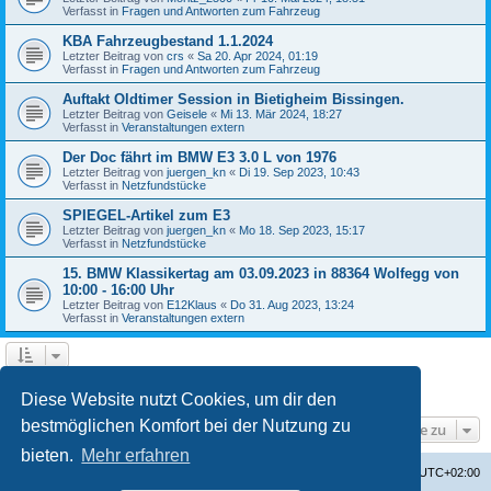
Verfasst in
Fragen und Antworten zum Fahrzeug
KBA Fahrzeugbestand 1.1.2024
Letzter Beitrag von
crs
«
Sa 20. Apr 2024, 01:19
Verfasst in
Fragen und Antworten zum Fahrzeug
Auftakt Oldtimer Session in Bietigheim Bissingen.
Letzter Beitrag von
Geisele
«
Mi 13. Mär 2024, 18:27
Verfasst in
Veranstaltungen extern
Der Doc fährt im BMW E3 3.0 L von 1976
Letzter Beitrag von
juergen_kn
«
Di 19. Sep 2023, 10:43
Verfasst in
Netzfundstücke
SPIEGEL-Artikel zum E3
Letzter Beitrag von
juergen_kn
«
Mo 18. Sep 2023, 15:17
Verfasst in
Netzfundstücke
15. BMW Klassikertag am 03.09.2023 in 88364 Wolfegg von
10:00 - 16:00 Uhr
Letzter Beitrag von
E12Klaus
«
Do 31. Aug 2023, 13:24
Verfasst in
Veranstaltungen extern
1
2
3
4
Nächste
Die Suche ergab 87 Treffer
Diese Website nutzt Cookies, um dir den
bestmöglichen Komfort bei der Nutzung zu
Gehe zu
bieten.
Mehr erfahren
Startseite
Foren-Übersicht
Alle Zeiten sind
UTC+02:00