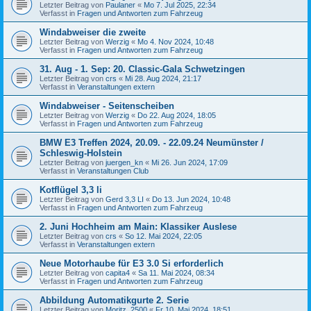
Letzter Beitrag von
Paulaner
«
Mo 7. Jul 2025, 22:34
Verfasst in
Fragen und Antworten zum Fahrzeug
Windabweiser die zweite
Letzter Beitrag von
Werzig
«
Mo 4. Nov 2024, 10:48
Verfasst in
Fragen und Antworten zum Fahrzeug
31. Aug - 1. Sep: 20. Classic-Gala Schwetzingen
Letzter Beitrag von
crs
«
Mi 28. Aug 2024, 21:17
Verfasst in
Veranstaltungen extern
Windabweiser - Seitenscheiben
Letzter Beitrag von
Werzig
«
Do 22. Aug 2024, 18:05
Verfasst in
Fragen und Antworten zum Fahrzeug
BMW E3 Treffen 2024, 20.09. - 22.09.24 Neumünster /
Schleswig-Holstein
Letzter Beitrag von
juergen_kn
«
Mi 26. Jun 2024, 17:09
Verfasst in
Veranstaltungen Club
Kotflügel 3,3 li
Letzter Beitrag von
Gerd 3,3 LI
«
Do 13. Jun 2024, 10:48
Verfasst in
Fragen und Antworten zum Fahrzeug
2. Juni Hochheim am Main: Klassiker Auslese
Letzter Beitrag von
crs
«
So 12. Mai 2024, 22:05
Verfasst in
Veranstaltungen extern
Neue Motorhaube für E3 3.0 Si erforderlich
Letzter Beitrag von
capita4
«
Sa 11. Mai 2024, 08:34
Verfasst in
Fragen und Antworten zum Fahrzeug
Abbildung Automatikgurte 2. Serie
Letzter Beitrag von
Moritz_2500
«
Fr 10. Mai 2024, 18:51