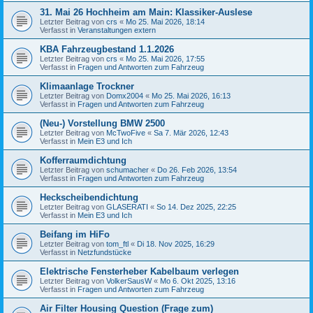
31. Mai 26 Hochheim am Main: Klassiker-Auslese
Letzter Beitrag von
crs
«
Mo 25. Mai 2026, 18:14
Verfasst in
Veranstaltungen extern
KBA Fahrzeugbestand 1.1.2026
Letzter Beitrag von
crs
«
Mo 25. Mai 2026, 17:55
Verfasst in
Fragen und Antworten zum Fahrzeug
Klimaanlage Trockner
Letzter Beitrag von
Domx2004
«
Mo 25. Mai 2026, 16:13
Verfasst in
Fragen und Antworten zum Fahrzeug
(Neu-) Vorstellung BMW 2500
Letzter Beitrag von
McTwoFive
«
Sa 7. Mär 2026, 12:43
Verfasst in
Mein E3 und Ich
Kofferraumdichtung
Letzter Beitrag von
schumacher
«
Do 26. Feb 2026, 13:54
Verfasst in
Fragen und Antworten zum Fahrzeug
Heckscheibendichtung
Letzter Beitrag von
GLASERATI
«
So 14. Dez 2025, 22:25
Verfasst in
Mein E3 und Ich
Beifang im HiFo
Letzter Beitrag von
tom_ftl
«
Di 18. Nov 2025, 16:29
Verfasst in
Netzfundstücke
Elektrische Fensterheber Kabelbaum verlegen
Letzter Beitrag von
VolkerSausW
«
Mo 6. Okt 2025, 13:16
Verfasst in
Fragen und Antworten zum Fahrzeug
Air Filter Housing Question (Frage zum)