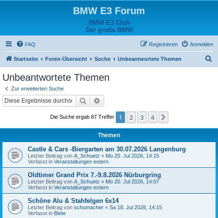
BMW E3 Forum
BMW E3 Club
Der große BMW
FAQ
Registrieren
Anmelden
S
Startseite
Foren-Übersicht
Suche
Unbeantwortete Themen
u
Unbeantwortete Themen
c
Zur erweiterten Suche
h
Suche
Erweiterte Suche
e
1
2
3
4
Nächste
Die Suche ergab 87 Treffer
Themen
Castle & Cars -Biergarten am 30.07.2026 Langenburg
Letzter Beitrag von
A_Schuetz
«
Mo 20. Jul 2026, 14:15
Verfasst in
Veranstaltungen extern
Oldtimer Grand Prix 7.-9.8.2026 Nürburgring
Letzter Beitrag von
A_Schuetz
«
Mo 20. Jul 2026, 14:07
Verfasst in
Veranstaltungen extern
Schöne Alu & Stahfelgen 6x14
Letzter Beitrag von
schumacher
«
Sa 18. Jul 2026, 14:15
Verfasst in
Biete