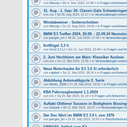
von
Werzig
»
Mo 4. Nov 2024, 10:48
» in
Fragen und Antwor
31. Aug - 1. Sep: 20. Classic-Gala Schwetzinge
von
crs
»
Mi 28. Aug 2024, 21:17
» in
Veranstaltungen extern
Windabweiser - Seitenscheiben
von
Werzig
»
Do 22. Aug 2024, 18:05
» in
Fragen und Antwo
BMW E3 Treffen 2024, 20.09. - 22.09.24 Neumüns
von
juergen_kn
»
Mi 26. Jun 2024, 17:09
» in
Veranstaltunge
Kotflügel 3,3 li
von
Gerd 3,3 LI
»
Do 13. Jun 2024, 10:48
» in
Fragen und A
2. Juni Hochheim am Main: Klassiker Auslese
von
crs
»
So 12. Mai 2024, 22:05
» in
Veranstaltungen extern
Neue Motorhaube für E3 3.0 Si erforderlich
von
capita4
»
Sa 11. Mai 2024, 08:34
» in
Fragen und Antwor
Abbildung Automatikgurte 2. Serie
von
Moritz_2500
»
Fr 10. Mai 2024, 18:51
» in
Fragen und A
KBA Fahrzeugbestand 1.1.2024
von
crs
»
Sa 20. Apr 2024, 01:19
» in
Fragen und Antworten
Auftakt Oldtimer Session in Bietigheim Bissing
von
Geisele
»
Mi 13. Mär 2024, 18:27
» in
Veranstaltungen e
Der Doc fährt im BMW E3 3.0 L von 1976
von
juergen_kn
»
Di 19. Sep 2023, 10:43
» in
Netzfundstück
SPIEGEL-Artikel zum E3