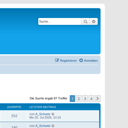
Suche
Erweiterte Suche
Registrieren
Anmelden
1
2
3
4
Nächste
Die Suche ergab 87 Treffer
ZUGRIFFE
LETZTER BEITRAG
von
A_Schuetz
552
Mo 20. Jul 2026, 14:15
von
A_Schuetz
180