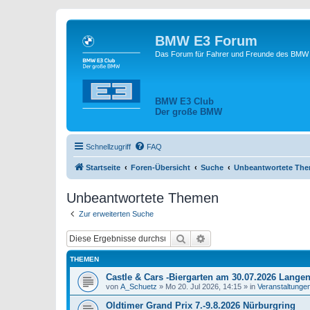
BMW E3 Forum
Das Forum für Fahrer und Freunde des BMW E
BMW E3 Club
Der große BMW
Schnellzugriff
FAQ
Startseite
Foren-Übersicht
Suche
Unbeantwortete Th
Unbeantwortete Themen
Zur erweiterten Suche
Suche
Erweiterte Suche
THEMEN
Castle & Cars -Biergarten am 30.07.2026 Lange
von
A_Schuetz
»
Mo 20. Jul 2026, 14:15
» in
Veranstaltunge
Oldtimer Grand Prix 7.-9.8.2026 Nürburgring