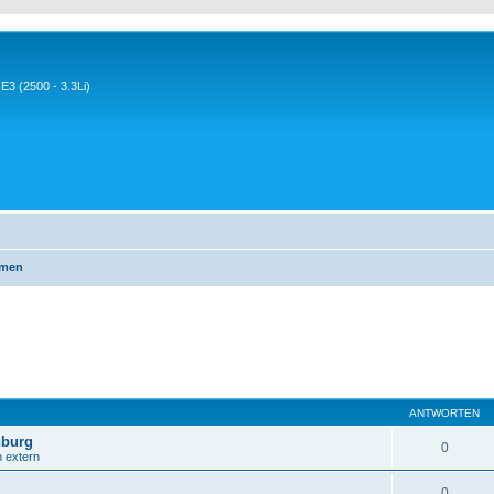
3 (2500 - 3.3Li)
emen
ANTWORTEN
nburg
0
n extern
0