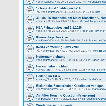
von
A_Schuetz
»
Mo 20. Jul 2026, 14:07
» in
Veranstaltunge
Schöne Alu & Stahfelgen 6x14
von
schumacher
»
Sa 18. Jul 2026, 14:15
» in
Biete
31. Mai 26 Hochheim am Main: Klassiker-Ausle
von
crs
»
Mo 25. Mai 2026, 18:14
» in
Veranstaltungen exter
KBA Fahrzeugbestand 1.1.2026
von
crs
»
Mo 25. Mai 2026, 17:55
» in
Fragen und Antworten
Klimaanlage Trockner
von
Domx2004
»
Mo 25. Mai 2026, 16:13
» in
Fragen und An
(Neu-) Vorstellung BMW 2500
von
McTwoFive
»
Sa 7. Mär 2026, 12:43
» in
Mein E3 un
Kofferraumdichtung
von
schumacher
»
Do 26. Feb 2026, 13:54
» in
Fragen und 
Heckscheibendichtung
von
GLASERATI
»
So 14. Dez 2025, 22:25
» in
Mein E3 und 
Beifang im HiFo
von
tom_ftl
»
Di 18. Nov 2025, 16:29
» in
Netzfundstücke
Elektrische Fensterheber Kabelbaum verlegen
von
VolkerSausW
»
Mo 6. Okt 2025, 13:16
» in
Fragen und A
Air Filter Housing Question (Frage zum)
von
Paulaner
»
Mo 7. Jul 2025, 22:34
» in
Fragen und Antwo
Windabweiser die zweite