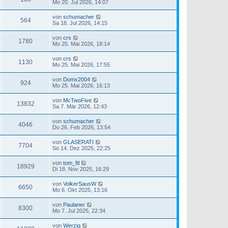
Mo 20. Jul 2026, 14:07
von
schumacher
564
Sa 18. Jul 2026, 14:15
von
crs
1780
Mo 25. Mai 2026, 18:14
von
crs
1130
Mo 25. Mai 2026, 17:55
von
Domx2004
924
Mo 25. Mai 2026, 16:13
von
McTwoFive
13832
Sa 7. Mär 2026, 12:43
von
schumacher
4046
Do 26. Feb 2026, 13:54
von
GLASERATI
7704
So 14. Dez 2025, 22:25
von
tom_ftl
18929
Di 18. Nov 2025, 16:29
von
VolkerSausW
6650
Mo 6. Okt 2025, 13:16
von
Paulaner
8300
Mo 7. Jul 2025, 22:34
von
Werzig