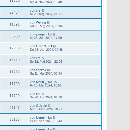
11220
Mo 4. Nov 2024, 10:48
von
crs
32454
Mi 28. Aug 2024, 21:17
von
Werzig
11391
Do 22. Aug 2024, 18:05
von
juergen_kn
33700
Mi 26. Jun 2024, 17:09
von
Gerd 3,3 LI
12063
Do 13. Jun 2024, 10:48
von
crs
15719
So 12. Mai 2024, 22:05
von
capita4
11712
Sa 11. Mai 2024, 08:34
von
Moritz_2500
11730
Fr 10. Mai 2024, 18:51
von
crs
17729
Sa 20. Apr 2024, 01:19
von
Geisele
27147
Mi 13. Mär 2024, 18:27
von
juergen_kn
29105
Di 19. Sep 2023, 10:43
von
juergen_kn