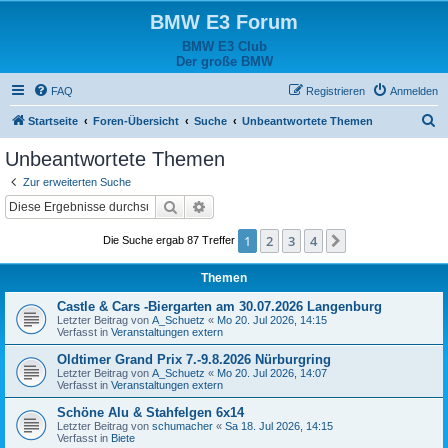
BMW E3 Forum
BMW E3 Club
Der große BMW
FAQ
Registrieren
Anmelden
S
Startseite
Foren-Übersicht
Suche
Unbeantwortete Themen
u
Unbeantwortete Themen
c
Zur erweiterten Suche
h
Suche
Erweiterte Suche
e
1
2
3
4
Nächste
Die Suche ergab 87 Treffer
Themen
Castle & Cars -Biergarten am 30.07.2026 Langenburg
Letzter Beitrag von
A_Schuetz
«
Mo 20. Jul 2026, 14:15
Verfasst in
Veranstaltungen extern
Oldtimer Grand Prix 7.-9.8.2026 Nürburgring
Letzter Beitrag von
A_Schuetz
«
Mo 20. Jul 2026, 14:07
Verfasst in
Veranstaltungen extern
Schöne Alu & Stahfelgen 6x14
Letzter Beitrag von
schumacher
«
Sa 18. Jul 2026, 14:15
Verfasst in
Biete