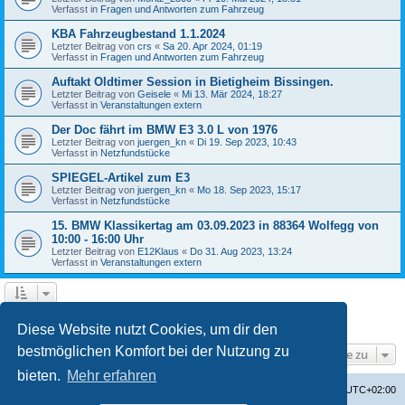
Verfasst in
Fragen und Antworten zum Fahrzeug
KBA Fahrzeugbestand 1.1.2024
Letzter Beitrag von
crs
«
Sa 20. Apr 2024, 01:19
Verfasst in
Fragen und Antworten zum Fahrzeug
Auftakt Oldtimer Session in Bietigheim Bissingen.
Letzter Beitrag von
Geisele
«
Mi 13. Mär 2024, 18:27
Verfasst in
Veranstaltungen extern
Der Doc fährt im BMW E3 3.0 L von 1976
Letzter Beitrag von
juergen_kn
«
Di 19. Sep 2023, 10:43
Verfasst in
Netzfundstücke
SPIEGEL-Artikel zum E3
Letzter Beitrag von
juergen_kn
«
Mo 18. Sep 2023, 15:17
Verfasst in
Netzfundstücke
15. BMW Klassikertag am 03.09.2023 in 88364 Wolfegg von
10:00 - 16:00 Uhr
Letzter Beitrag von
E12Klaus
«
Do 31. Aug 2023, 13:24
Verfasst in
Veranstaltungen extern
1
2
3
4
Nächste
Die Suche ergab 87 Treffer
Diese Website nutzt Cookies, um dir den
bestmöglichen Komfort bei der Nutzung zu
Gehe zu
bieten.
Mehr erfahren
Startseite
Foren-Übersicht
Alle Zeiten sind
UTC+02:00