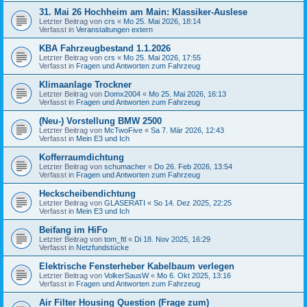
31. Mai 26 Hochheim am Main: Klassiker-Auslese
Letzter Beitrag von
crs
«
Mo 25. Mai 2026, 18:14
Verfasst in
Veranstaltungen extern
KBA Fahrzeugbestand 1.1.2026
Letzter Beitrag von
crs
«
Mo 25. Mai 2026, 17:55
Verfasst in
Fragen und Antworten zum Fahrzeug
Klimaanlage Trockner
Letzter Beitrag von
Domx2004
«
Mo 25. Mai 2026, 16:13
Verfasst in
Fragen und Antworten zum Fahrzeug
(Neu-) Vorstellung BMW 2500
Letzter Beitrag von
McTwoFive
«
Sa 7. Mär 2026, 12:43
Verfasst in
Mein E3 und Ich
Kofferraumdichtung
Letzter Beitrag von
schumacher
«
Do 26. Feb 2026, 13:54
Verfasst in
Fragen und Antworten zum Fahrzeug
Heckscheibendichtung
Letzter Beitrag von
GLASERATI
«
So 14. Dez 2025, 22:25
Verfasst in
Mein E3 und Ich
Beifang im HiFo
Letzter Beitrag von
tom_ftl
«
Di 18. Nov 2025, 16:29
Verfasst in
Netzfundstücke
Elektrische Fensterheber Kabelbaum verlegen
Letzter Beitrag von
VolkerSausW
«
Mo 6. Okt 2025, 13:16
Verfasst in
Fragen und Antworten zum Fahrzeug
Air Filter Housing Question (Frage zum)