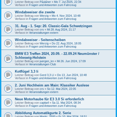
Letzter Beitrag von
Paulaner
«
Mo 7. Jul 2025, 22:34
Verfasst in
Fragen und Antworten zum Fahrzeug
Windabweiser die zweite
Letzter Beitrag von
Werzig
«
Mo 4. Nov 2024, 10:48
Verfasst in
Fragen und Antworten zum Fahrzeug
31. Aug - 1. Sep: 20. Classic-Gala Schwetzingen
Letzter Beitrag von
crs
«
Mi 28. Aug 2024, 21:17
Verfasst in
Veranstaltungen extern
Windabweiser - Seitenscheiben
Letzter Beitrag von
Werzig
«
Do 22. Aug 2024, 18:05
Verfasst in
Fragen und Antworten zum Fahrzeug
BMW E3 Treffen 2024, 20.09. - 22.09.24 Neumünster /
Schleswig-Holstein
Letzter Beitrag von
juergen_kn
«
Mi 26. Jun 2024, 17:09
Verfasst in
Veranstaltungen Club
Kotflügel 3,3 li
Letzter Beitrag von
Gerd 3,3 LI
«
Do 13. Jun 2024, 10:48
Verfasst in
Fragen und Antworten zum Fahrzeug
2. Juni Hochheim am Main: Klassiker Auslese
Letzter Beitrag von
crs
«
So 12. Mai 2024, 22:05
Verfasst in
Veranstaltungen extern
Neue Motorhaube für E3 3.0 Si erforderlich
Letzter Beitrag von
capita4
«
Sa 11. Mai 2024, 08:34
Verfasst in
Fragen und Antworten zum Fahrzeug
Abbildung Automatikgurte 2. Serie
Letzter Beitrag von
Moritz_2500
«
Fr 10. Mai 2024, 18:51