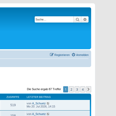
Suche
Erweiterte Suche
Registrieren
Anmelden
1
2
3
4
Nächste
Die Suche ergab 87 Treffer
ZUGRIFFE
LETZTER BEITRAG
von
A_Schuetz
519
Mo 20. Jul 2026, 14:15
von
A_Schuetz
158