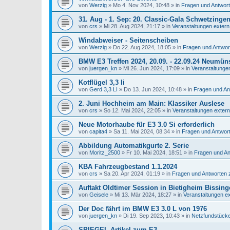
von
Werzig
»
Mo 4. Nov 2024, 10:48
» in
Fragen und Antwor
31. Aug - 1. Sep: 20. Classic-Gala Schwetzinge
von
crs
»
Mi 28. Aug 2024, 21:17
» in
Veranstaltungen extern
Windabweiser - Seitenscheiben
von
Werzig
»
Do 22. Aug 2024, 18:05
» in
Fragen und Antwo
BMW E3 Treffen 2024, 20.09. - 22.09.24 Neumüns
von
juergen_kn
»
Mi 26. Jun 2024, 17:09
» in
Veranstaltunge
Kotflügel 3,3 li
von
Gerd 3,3 LI
»
Do 13. Jun 2024, 10:48
» in
Fragen und A
2. Juni Hochheim am Main: Klassiker Auslese
von
crs
»
So 12. Mai 2024, 22:05
» in
Veranstaltungen extern
Neue Motorhaube für E3 3.0 Si erforderlich
von
capita4
»
Sa 11. Mai 2024, 08:34
» in
Fragen und Antwor
Abbildung Automatikgurte 2. Serie
von
Moritz_2500
»
Fr 10. Mai 2024, 18:51
» in
Fragen und A
KBA Fahrzeugbestand 1.1.2024
von
crs
»
Sa 20. Apr 2024, 01:19
» in
Fragen und Antworten
Auftakt Oldtimer Session in Bietigheim Bissing
von
Geisele
»
Mi 13. Mär 2024, 18:27
» in
Veranstaltungen e
Der Doc fährt im BMW E3 3.0 L von 1976
von
juergen_kn
»
Di 19. Sep 2023, 10:43
» in
Netzfundstück
SPIEGEL-Artikel zum E3