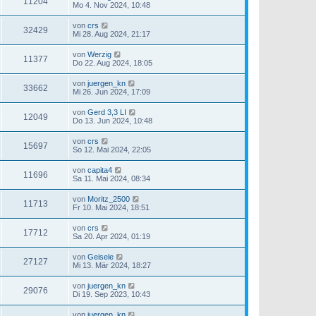
11204
Mo 4. Nov 2024, 10:48
von
crs
32429
Mi 28. Aug 2024, 21:17
von
Werzig
11377
Do 22. Aug 2024, 18:05
von
juergen_kn
33662
Mi 26. Jun 2024, 17:09
von
Gerd 3,3 LI
12049
Do 13. Jun 2024, 10:48
von
crs
15697
So 12. Mai 2024, 22:05
von
capita4
11696
Sa 11. Mai 2024, 08:34
von
Moritz_2500
11713
Fr 10. Mai 2024, 18:51
von
crs
17712
Sa 20. Apr 2024, 01:19
von
Geisele
27127
Mi 13. Mär 2024, 18:27
von
juergen_kn
29076
Di 19. Sep 2023, 10:43
von
juergen_kn