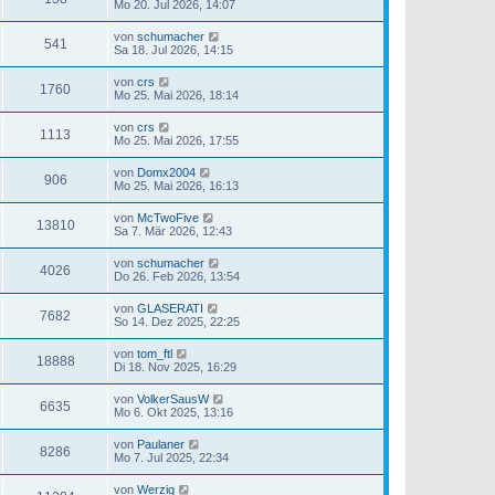
Mo 20. Jul 2026, 14:07
von
schumacher
541
Sa 18. Jul 2026, 14:15
von
crs
1760
Mo 25. Mai 2026, 18:14
von
crs
1113
Mo 25. Mai 2026, 17:55
von
Domx2004
906
Mo 25. Mai 2026, 16:13
von
McTwoFive
13810
Sa 7. Mär 2026, 12:43
von
schumacher
4026
Do 26. Feb 2026, 13:54
von
GLASERATI
7682
So 14. Dez 2025, 22:25
von
tom_ftl
18888
Di 18. Nov 2025, 16:29
von
VolkerSausW
6635
Mo 6. Okt 2025, 13:16
von
Paulaner
8286
Mo 7. Jul 2025, 22:34
von
Werzig