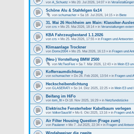
von
A_Schuetz
»
Mo 20. Jul 2026, 14:07
» in
Veranstaltunge
Schöne Alu & Stahfelgen 6x14
von
schumacher
»
Sa 18. Jul 2026, 14:15
» in
Biete
31. Mai 26 Hochheim am Main: Klassiker-Ausle
von
crs
»
Mo 25. Mai 2026, 18:14
» in
Veranstaltungen exter
KBA Fahrzeugbestand 1.1.2026
von
crs
»
Mo 25. Mai 2026, 17:55
» in
Fragen und Antworten
Klimaanlage Trockner
von
Domx2004
»
Mo 25. Mai 2026, 16:13
» in
Fragen und An
(Neu-) Vorstellung BMW 2500
von
McTwoFive
»
Sa 7. Mär 2026, 12:43
» in
Mein E3 un
Kofferraumdichtung
von
schumacher
»
Do 26. Feb 2026, 13:54
» in
Fragen und 
Heckscheibendichtung
von
GLASERATI
»
So 14. Dez 2025, 22:25
» in
Mein E3 und 
Beifang im HiFo
von
tom_ftl
»
Di 18. Nov 2025, 16:29
» in
Netzfundstücke
Elektrische Fensterheber Kabelbaum verlegen
von
VolkerSausW
»
Mo 6. Okt 2025, 13:16
» in
Fragen und A
Air Filter Housing Question (Frage zum)
von
Paulaner
»
Mo 7. Jul 2025, 22:34
» in
Fragen und Antwo
Windabweiser die zweite