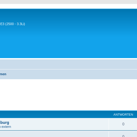
3 (2500 - 3.3Li)
emen
ANTWORTEN
nburg
0
n extern
0