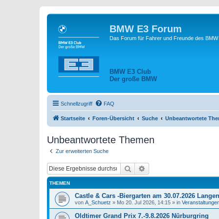
BMW E3 Forum
Das Forum für Fahrer und Freunde des BMW E
BMW E3 Club
Der große BMW
Schnellzugriff
FAQ
Startseite
Foren-Übersicht
Suche
Unbeantwortete Th
Unbeantwortete Themen
Zur erweiterten Suche
Suche
Erweiterte Suche
THEMEN
Castle & Cars -Biergarten am 30.07.2026 Lange
von
A_Schuetz
»
Mo 20. Jul 2026, 14:15
» in
Veranstaltunge
Oldtimer Grand Prix 7.-9.8.2026 Nürburgring