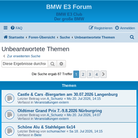
BMW E3 Forum
BMW E3 Club
Der große BMW
FAQ
Registrieren
Anmelden
S
Startseite
Foren-Übersicht
Suche
Unbeantwortete Themen
u
Unbeantwortete Themen
c
Zur erweiterten Suche
h
Suche
Erweiterte Suche
e
1
2
3
4
Nächste
Die Suche ergab 87 Treffer
Themen
Castle & Cars -Biergarten am 30.07.2026 Langenburg
Letzter Beitrag von
A_Schuetz
«
Mo 20. Jul 2026, 14:15
Verfasst in
Veranstaltungen extern
Oldtimer Grand Prix 7.-9.8.2026 Nürburgring
Letzter Beitrag von
A_Schuetz
«
Mo 20. Jul 2026, 14:07
Verfasst in
Veranstaltungen extern
Schöne Alu & Stahfelgen 6x14
Letzter Beitrag von
schumacher
«
Sa 18. Jul 2026, 14:15
Verfasst in
Biete