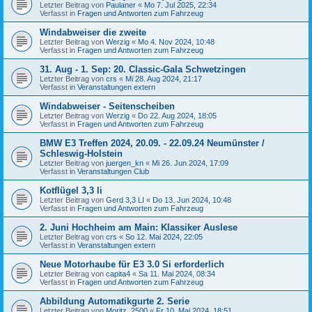
Letzter Beitrag von
Paulaner
«
Mo 7. Jul 2025, 22:34
Verfasst in
Fragen und Antworten zum Fahrzeug
Windabweiser die zweite
Letzter Beitrag von
Werzig
«
Mo 4. Nov 2024, 10:48
Verfasst in
Fragen und Antworten zum Fahrzeug
31. Aug - 1. Sep: 20. Classic-Gala Schwetzingen
Letzter Beitrag von
crs
«
Mi 28. Aug 2024, 21:17
Verfasst in
Veranstaltungen extern
Windabweiser - Seitenscheiben
Letzter Beitrag von
Werzig
«
Do 22. Aug 2024, 18:05
Verfasst in
Fragen und Antworten zum Fahrzeug
BMW E3 Treffen 2024, 20.09. - 22.09.24 Neumünster /
Schleswig-Holstein
Letzter Beitrag von
juergen_kn
«
Mi 26. Jun 2024, 17:09
Verfasst in
Veranstaltungen Club
Kotflügel 3,3 li
Letzter Beitrag von
Gerd 3,3 LI
«
Do 13. Jun 2024, 10:48
Verfasst in
Fragen und Antworten zum Fahrzeug
2. Juni Hochheim am Main: Klassiker Auslese
Letzter Beitrag von
crs
«
So 12. Mai 2024, 22:05
Verfasst in
Veranstaltungen extern
Neue Motorhaube für E3 3.0 Si erforderlich
Letzter Beitrag von
capita4
«
Sa 11. Mai 2024, 08:34
Verfasst in
Fragen und Antworten zum Fahrzeug
Abbildung Automatikgurte 2. Serie
Letzter Beitrag von
Moritz_2500
«
Fr 10. Mai 2024, 18:51