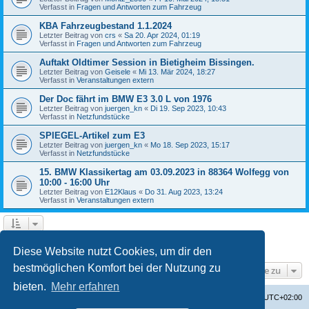
Verfasst in
Fragen und Antworten zum Fahrzeug
KBA Fahrzeugbestand 1.1.2024
Letzter Beitrag von
crs
«
Sa 20. Apr 2024, 01:19
Verfasst in
Fragen und Antworten zum Fahrzeug
Auftakt Oldtimer Session in Bietigheim Bissingen.
Letzter Beitrag von
Geisele
«
Mi 13. Mär 2024, 18:27
Verfasst in
Veranstaltungen extern
Der Doc fährt im BMW E3 3.0 L von 1976
Letzter Beitrag von
juergen_kn
«
Di 19. Sep 2023, 10:43
Verfasst in
Netzfundstücke
SPIEGEL-Artikel zum E3
Letzter Beitrag von
juergen_kn
«
Mo 18. Sep 2023, 15:17
Verfasst in
Netzfundstücke
15. BMW Klassikertag am 03.09.2023 in 88364 Wolfegg von
10:00 - 16:00 Uhr
Letzter Beitrag von
E12Klaus
«
Do 31. Aug 2023, 13:24
Verfasst in
Veranstaltungen extern
1
2
3
4
Nächste
Die Suche ergab 87 Treffer
Diese Website nutzt Cookies, um dir den
bestmöglichen Komfort bei der Nutzung zu
Gehe zu
bieten.
Mehr erfahren
Startseite
Foren-Übersicht
Alle Zeiten sind
UTC+02:00