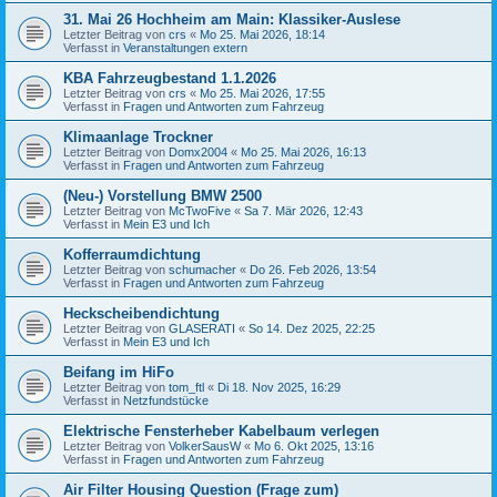
31. Mai 26 Hochheim am Main: Klassiker-Auslese
Letzter Beitrag von
crs
«
Mo 25. Mai 2026, 18:14
Verfasst in
Veranstaltungen extern
KBA Fahrzeugbestand 1.1.2026
Letzter Beitrag von
crs
«
Mo 25. Mai 2026, 17:55
Verfasst in
Fragen und Antworten zum Fahrzeug
Klimaanlage Trockner
Letzter Beitrag von
Domx2004
«
Mo 25. Mai 2026, 16:13
Verfasst in
Fragen und Antworten zum Fahrzeug
(Neu-) Vorstellung BMW 2500
Letzter Beitrag von
McTwoFive
«
Sa 7. Mär 2026, 12:43
Verfasst in
Mein E3 und Ich
Kofferraumdichtung
Letzter Beitrag von
schumacher
«
Do 26. Feb 2026, 13:54
Verfasst in
Fragen und Antworten zum Fahrzeug
Heckscheibendichtung
Letzter Beitrag von
GLASERATI
«
So 14. Dez 2025, 22:25
Verfasst in
Mein E3 und Ich
Beifang im HiFo
Letzter Beitrag von
tom_ftl
«
Di 18. Nov 2025, 16:29
Verfasst in
Netzfundstücke
Elektrische Fensterheber Kabelbaum verlegen
Letzter Beitrag von
VolkerSausW
«
Mo 6. Okt 2025, 13:16
Verfasst in
Fragen und Antworten zum Fahrzeug
Air Filter Housing Question (Frage zum)