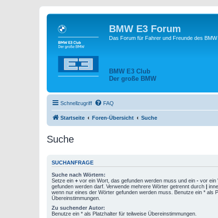
BMW E3 Forum
Das Forum für Fahrer und Freunde des BMW E
BMW E3 Club
Der große BMW
Schnellzugriff
FAQ
Startseite
Foren-Übersicht
Suche
Suche
SUCHANFRAGE
Suche nach Wörtern:
Setze ein
+
vor ein Wort, das gefunden werden muss und ein
-
vor ein 
gefunden werden darf. Verwende mehrere Wörter getrennt durch
|
inne
wenn nur eines der Wörter gefunden werden muss. Benutze ein * als Pla
Übereinstimmungen.
Zu suchender Autor:
Benutze ein * als Platzhalter für teilweise Übereinstimmungen.