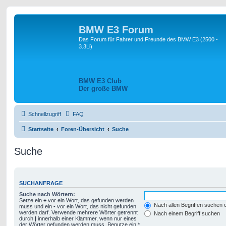
BMW E3 Forum
Das Forum für Fahrer und Freunde des BMW E3 (2500 -
3.3Li)
BMW E3 Club
Der große BMW
Schnellzugriff
FAQ
Startseite
Foren-Übersicht
Suche
Suche
SUCHANFRAGE
Suche nach Wörtern:
Setze ein
+
vor ein Wort, das gefunden werden
Nach allen Begriffen suchen
muss und ein
-
vor ein Wort, das nicht gefunden
werden darf. Verwende mehrere Wörter getrennt
Nach einem Begriff suchen
durch
|
innerhalb einer Klammer, wenn nur eines
der Wörter gefunden werden muss. Benutze ein *